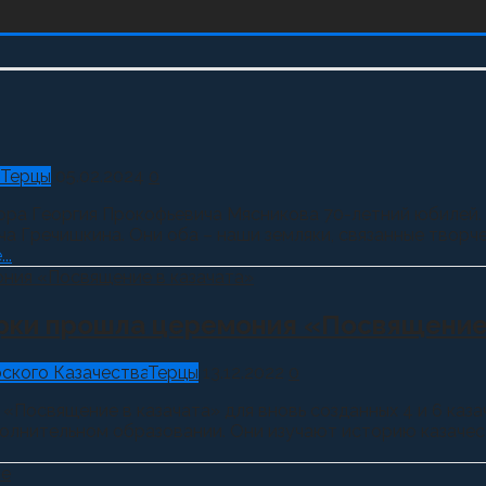
Терцы
05.02.2024
0
птора Георгия Прокофьевича Мясникова 70-летний юбилей.
Гречишкина. Они оба – наши земляки, связанные творчес
..
арки прошла церемония «Посвящение
ского Казачества
Терцы
13.12.2022
0
Посвящение в казачата» для вновь созданных 4 и 6 казач
полнительном образовании. Они изучают историю казачес