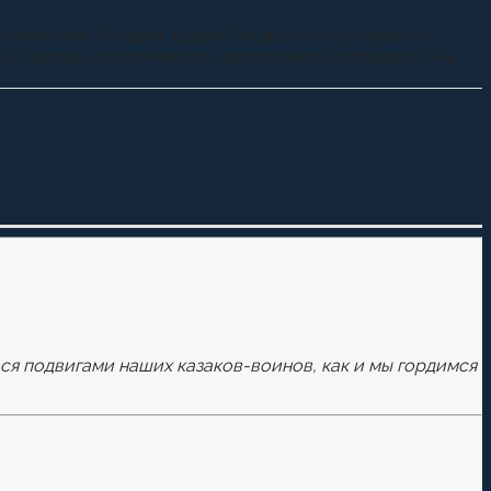
зея села Татарка, казаки Татарского хуторского
ла с целью экологического воспитания молодежи. Она
ься подвигами наших казаков-воинов, как и мы гордимся