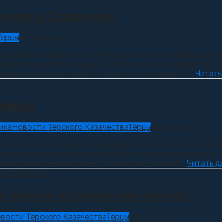
чтили в Ставрополе
Терцы
21.11.2022
0
 19 ноября собрались у мемориала «Стела героям-довато
авленном корпусе генерала Л.М. Доватора. Молебен об у
лужил духовник казачьего общества протоиерей...
Читать 
рмиции
ика
Новости Терского Казачества
Терцы
23.05.2022
0
ошли традиционные казачьи шермиции, посвящённые Дню 
нные казачьи игры посвящены Дню Православного воина, 
ского окружного казачьего общества Николай...
Читать да
ов прошёл исторический экскурс
вости Терского Казачества
Терцы
05.12.2021
0