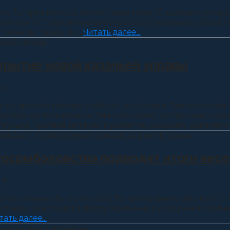
е Татарка прошла презентация книги “О казачьих хутора
щества и Ставропольского городского казачьего общества
аманов. Также, им...
Читать далее...
крытие новой казачьей управы
0
 хуторского казачьего общества станицы Темнолесской.
озмездное пользование Темнолесскому хуторскому казач
укции. Проявив интерес к развитию казачьего движения в 
Росрыболовства подводят итоги весе
0
рское казачье общество села Татарка взаимодействует
ставом участвуют в патрулировании русла реки Егорлык 
тать далее...