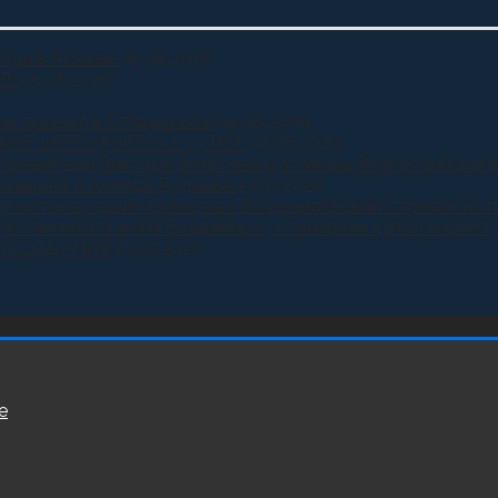
года в Москве
05.08.2026
Л!
05.08.2026
ам прошел в Ставрополе
04.08.2026
ИНЕ ИСПОЛНИЛОСЬ 13 ЛЕТ
02.08.2026
Росгвардии Виктора Золотова и атамана Всероссийского
узнецова и Ахмеда Дудаева
27.07.2026
и участие в сдаче норматива Ворошиловский Стрелок на
ного великого князя Владимира установили купол и крест
Й СОЗДАНИЯ
23.07.2026
е