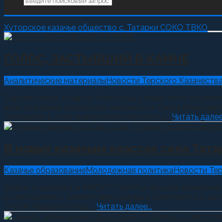
Хуторское казачье общество с. Татарки СОКО ТВКО
ГОЛОС, ЗАСТЫВШИЙ В КАМНЕ
Аналитические материалы
Новости Терского Казачества
Совсем скоро, в марте этого года, у известного скуль
день рождения художника-пейзажиста Павла Моисеевича 
Гречишкин в этой живописной местности...
Читать далее.
В новых казачьих классах села Тат
Казачье образование
Молодежная политика
Новости Тер
Вчера, 12 декабря, в МКОУ СОШ №12 прошла церемония «
по программе с элементами казачьего компонента в до
Это не первые классы,...
Читать далее...