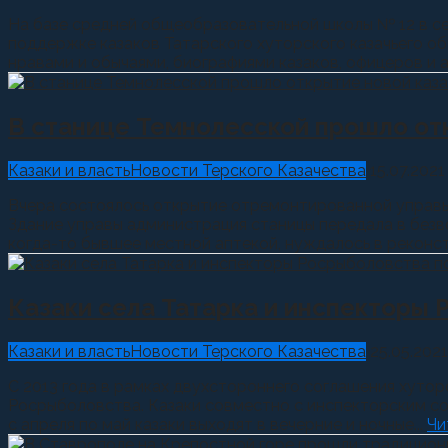
На базе средней общеобразовательной школы № 12 в сел
поддержке казаков Татарского хуторского казачьего об
нравами и обычаями, биографиями казаков, офицеров и ат
В станице Темнолесской прошло от
Казаки и власть
Новости Терского Казачества
15.07.2021
Вчера состоялось открытие отремонтированной управы
Здание управы администрация станицы передала в безв
когда-то бывшее местной аптекой, нуждалось в реконстр
Казаки села Татарка и инспекторы 
Казаки и власть
Новости Терского Казачества
25.05.2021
С 2013 года в рамках двухстороннего соглашения хуто
Росрыболовства. Казаки совместно с инспекторским со
с апреля по май казаки выходят в вечерние и ночные...
Чи