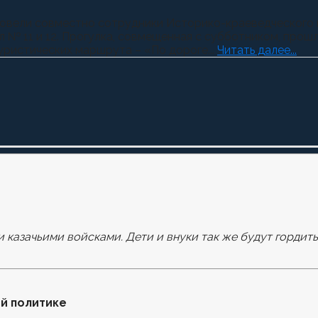
овели совместно сотрудники Историко-краеведческого му
л № 11 и 12. Прогулка, совмещенная с субботником, прош
уристических маршрута – «По дороге...
Читать далее...
и казачьими войсками. Дети и внуки так же будут гордит
й политике