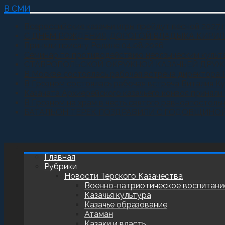
В СМИ
Всероссийские казачьи игры пройдут весной 2027 
С ДНЕМ РОЖДЕНИЯ, ДОРОГОЙ ВЛАДЫКА КИРИЛ
Приняли присягу Родине
04.08.2026
Семинар по противодействию неоязыческим культ
СТАВРОПОЛЬСКОЙ ОКРУЖНОЙ КАЗАЧЬЕЙ ДРУЖ
В Москве состоялась рабочая встреча директора 
В Грозном состоялась рабочая встреча Виталия К
Казачата Архиерейского казачьего конвоя принял
В Грозном на храм в честь святого равноапостоль
БАТАЛЬОН ТЕРЕК ПОЗДРАВИЛИ С ГОДОВЩИНО
Главная
Рубрики
Новости Терского Казачества
Военно-патриотическое воспитани
Казачья культура
Казачье образование
Атаман
Казаки и власть