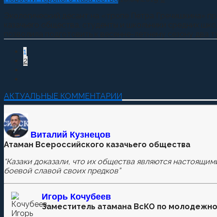
Экологический десант на «тропе Петра Гречишкина» пр
казачьего общества, студенты и школьники средних шко
позволила подготовить к весенне-летнему сезону два т
1
2
АКТУАЛЬНЫЕ КОММЕНТАРИИ
Виталий Кузнецов
Атаман Всероссийского казачьего общества
“Казаки доказали, что их общества являются настоящим
боевой славой своих предков”
Игорь Кочубеев
Заместитель атамана ВсКО по молодежно