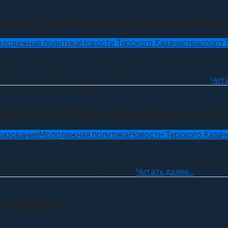
прошли традиционные казачьи шерми
лодежная политика
Новости Терского Казачества
спорт
орый отмечался 6 мая. Инициаторами проведения шермиц
 Николай Назаренко и Юрий Фоменко. Проект они реализ
ной горе, у памятника «Крест» там, где почти 2,5...
Чита
ликовской битве школьникам села Та
разование
Молодежная политика
Новости Терского Казач
а провели классный час в средней общеобразовательной 
ском событии и его значимости на пути к восстановлени
 по данной тематике и ответили...
Читать далее...
речишкина»