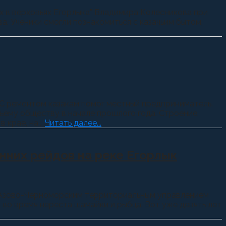
х в верховьях Егорлыка” Владимира Колесникова при
. Ученики смогли познакомиться с казачьим бытом,
 С ремонтом казакам помог местный предприниматель.
ьему обществу в начале прошлого года. Строение,
крае, на...
Читать далее...
нних рейдов на реке Егорлык
 с Азово-Черноморским территориальным управлением
во время нереста шамайки и рыбца. Вот уже девять лет