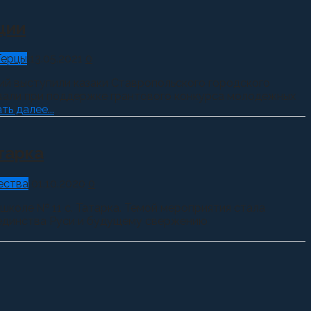
ции
Терцы
13.05.2021
0
ий выступили казаки Ставропольского городского
овали при поддержке грантового конкурса молодежных
ть далее...
тарка
ества
01.10.2020
0
школе № 11 с. Татарка. Темой мероприятия стала
ю единства Руси и будущему свержению