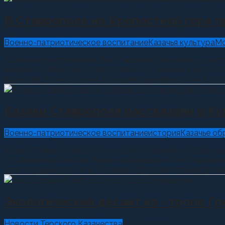
В Ставрополе на Крепостной горе 
Военно-патриотическое воспитание
Казачья культура
Мо
Казачьи игры посвятили Дню Георгия Победоносца, кот
казачьего общества Ставропольского казачьего округа
проектов Росмолодёжи. Праздник развернулся на Крепост
Казаки Ставрополя рассказали о Ку
Военно-патриотическое воспитание
история
Казачье об
Казаки Ставропольского городского казачьего обществ
«Куликовская битва». Казаки рассказали о б историче
золотоордынского ига. Показали образовательный фильм
Экологический десант на «тропе Г
Новости Терского Казачества
16.04.2019
0