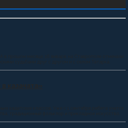
 А в прошом месяце, 16 января, на Ставрополе отмечали
кими судьбами друг с другом и с селом Татарка.
 в казачата»
ьих кадетских классов. Уже с 1 сентября ребята учатся
тва, традиционный фольклор и прикладное искусство.