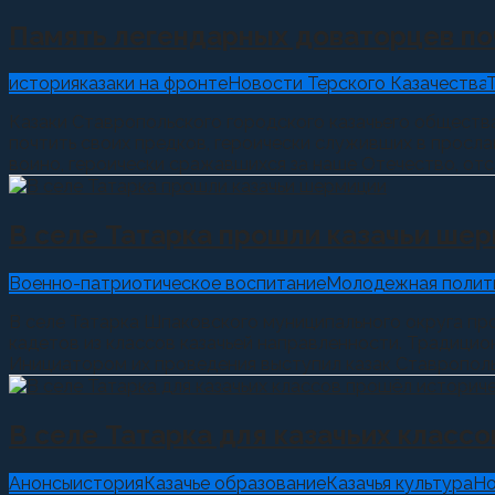
Память легендарных доваторцев по
история
казаки на фронте
Новости Терского Казачества
Казаки Ставропольского городского казачьего общества
почтить своих предков, героически служивших в просл
воино, героически сражавшихся за наше Отечество, отс
В селе Татарка прошли казачьи ше
Военно-патриотическое воспитание
Молодежная полит
В селе Татарка Шпаковского муниципального округа пр
кадетов из классов казачьей направленности. Традицио
Инициатором их проведения выступил казак Ставрополь
В селе Татарка для казачьих класс
Анонсы
история
Казачье образование
Казачья культура
Но