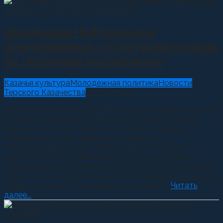
Школьники Нефтекумска
познакомились с культурой казаков
на «Казачьих посиделках»
Казачья культура
Молодежная политика
Новости
Терского Казачества
16.11.2019
0
Для учеников МКОУ СОШ №1 города Нефтекумска под
руководством казачки Татьяны Гордиенко прошло
внеклассное мероприятие “Казачьи посиделки”,
посвященное Дню народного единства и
Международному дню толерантности. Ученики
девятых классов побывали в гостях в культурном
казачьем центре Нефтекумского городского казачьего
общества. Атаман Нефтекумского районного казачьего
общества Денис Ревин провел для ребят...
Читать
далее...