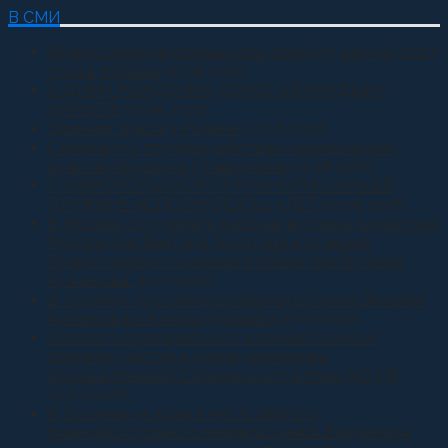
В СМИ
Всероссийские казачьи игры пройдут весной 2027
года в Москве
05.08.2026
С ДНЕМ РОЖДЕНИЯ, ДОРОГОЙ ВЛАДЫКА
КИРИЛЛ!
05.08.2026
Приняли присягу Родине
04.08.2026
Семинар по противодействию неоязыческим
культам прошел в Ставрополе
04.08.2026
СТАВРОПОЛЬСКОЙ ОКРУЖНОЙ КАЗАЧЬЕЙ
ДРУЖИНЕ ИСПОЛНИЛОСЬ 13 ЛЕТ
02.08.2026
В Москве состоялась рабочая встреча директора
Росгвардии Виктора Золотова и атамана
Всероссийского казачьего общества Виталия
Кузнецова.
31.07.2026
В Грозном состоялась рабочая встреча Виталия
Кузнецова и Ахмеда Дудаева
27.07.2026
Казачата Архиерейского казачьего конвоя
приняли участие в сдаче норматива
Ворошиловский Стрелок на полигоне МО РФ
27.07.2026
В Грозном на храм в честь святого
равноапостольного великого князя Владимира