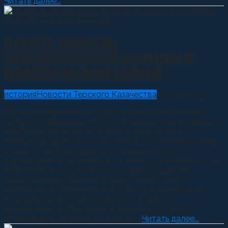
Читать далее...
ПАМЯТЬ ВОИНОВ-
ОСВОБОДИТЕЛЕЙ ПОЧТИЛИ В
НЕФТЕКУМСКОМ РАЙОНЕ
история
Новости Терского Казачества
13.01.2020
0
В городе Нефтекумске состоялся торжественный
митинг, посвященный 77-ой годовщине освобождения
Нефтекумского района (ранее Ачикулакского) от
немецко-фашистских захватчиков. У памятника славы
воинам-освободителям 4-го гвардейского
кавалерийского Кубанского корпуса собрались казаки
Нефтекумского районного казачьего общества,
представители администрации, члены Совета
Нефтекумской первичной организации ветеранов-
пограничников Ставропольского краевого
регионального отделения «Российского Совета
ветеранов пограничной службы»...
Читать далее...