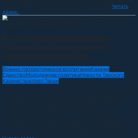
вынуждены были их приостановить. На данный момент
на занятия записались 18 казачат от 10 до 17...
Читать
далее...
В селе Левокумском прошли
казачьи спортивные военно-
патриотические сборы
Военно-патриотическое воспитание
Казачье
Единство
Молодежная политика
Новости Терского
Казачества
спорт
Терцы
26.03.2021
0
Сборы прошли на базе ДОСААФ. Участие в них приняли
45 казачат до 15 лет из четырёх казачьих обществ
Ставропольского казачьего округа: Левокумского
хуторского, Петропавловского хуторского,
Нефтекумского городского и Затеречненского
станичного. По традиции казаки начали мероприятие с
построения и молитвы. Как отметил атаман села
Левокумского Сергей Ковтун, данные сборы удалось...