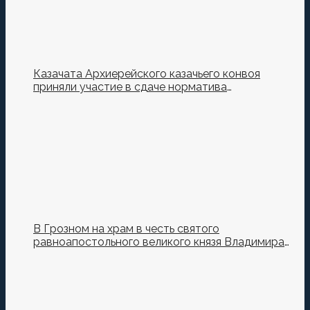
Казачата Архиерейского казачьего конвоя
приняли участие в сдаче норматива
Ворошиловский Стрелок на полигоне МО РФ
В Грозном на храм в честь святого
равноапостольного великого князя Владимира
установили купол и крест