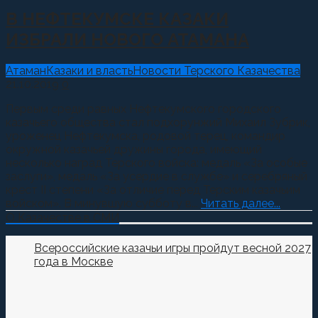
В НЕФТЕКУМСКЕ КАЗАКИ
ИЗБРАЛИ НОВОГО АТАМАНА
Атаман
Казаки и власть
Новости Терского Казачества
21.10.2019
0
Первым среди равных Нефтекумского городского
казачьего общества стал подхорунжий Михаил Зубрик,
уроженец Нефтекумска, родовой терец, командир
окружной казачьей дружины города, имеющий
несколько наград Терского войска: медаль «За особые
заслуги», медаль «За усердие в службе» и серебряный
крест II степени «За отличие перед Терским казачьим
войском». В минувшую субботу в...
Читать далее...
О Казачестве в СМИ
Всероссийские казачьи игры пройдут весной 2027
года в Москве