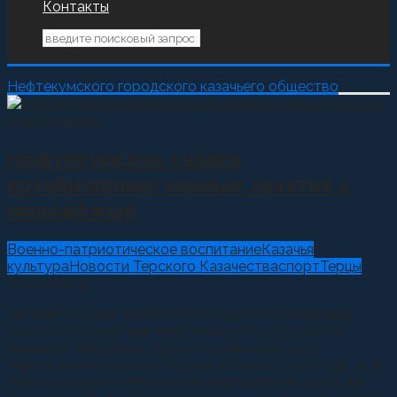
Контакты
Нефтекумского городского казачьего общество
Нефтекумские казаки
возобновляют конные занятия с
молодёжью
Военно-патриотическое воспитание
Казачья
культура
Новости Терского Казачества
спорт
Терцы
27.04.2021
0
На днях прошли первые после годового перерыва
занятия с казачатами Нефтекумского городского
казачьего общества. Курсы по верховой езде
нефтекумские казаки открыли в начале 2020 года, но в
связи с эпидемиологической обстановкой сразу же