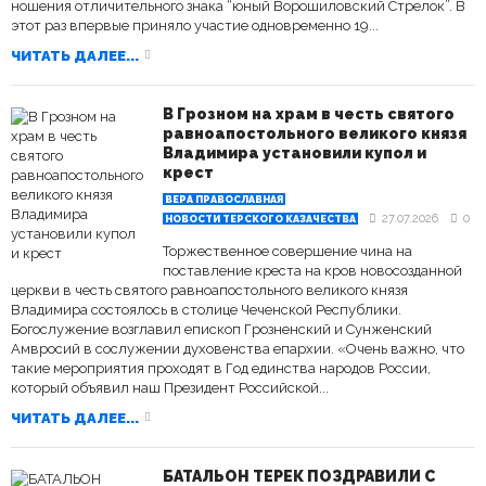
ношения отличительного знака “юный Ворошиловский Стрелок”. В
этот раз впервые приняло участие одновременно 19...
ЧИТАТЬ ДАЛЕЕ...
В Грозном на храм в честь святого
равноапостольного великого князя
Владимира установили купол и
крест
ВЕРА ПРАВОСЛАВНАЯ
27.07.2026
0
НОВОСТИ ТЕРСКОГО КАЗАЧЕСТВА
Торжественное совершение чина на
поставление креста на кров новосозданной
церкви в честь святого равноапостольного великого князя
Владимира состоялось в столице Чеченской Республики.
Богослужение возглавил епископ Грозненский и Сунженский
Амвросий в сослужении духовенства епархии. «Очень важно, что
такие мероприятия проходят в Год единства народов России,
который объявил наш Президент Российской...
ЧИТАТЬ ДАЛЕЕ...
БАТАЛЬОН ТЕРЕК ПОЗДРАВИЛИ С