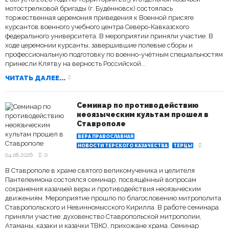
мотострелковой бригады (г. Будённовск) состоялась
торжественная церемония приведения к Военной присяге
курсантов военного учебного центра Северо-Кавказского
федерального университета. В мероприятии приняли участие: В
ходе церемонии курсанты, завершившие полевые сборы и
профессиональную подготовку по военно-учётным специальностям
принесли Клятву на верность Российской...
ЧИТАТЬ ДАЛЕЕ...
Семинар по противодействию
неоязыческим культам прошел в
Ставрополе
ВЕРА ПРАВОСЛАВНАЯ
НОВОСТИ ТЕРСКОГО КАЗАЧЕСТВА
ТЕРЦЫ
04.08.2026
0
В Ставрополе в храме святого великомученика и целителя
Пантелеимона состоялся семинар, посвящённый вопросам
сохранения казачьей веры и противодействия неоязыческим
движениям. Мероприятие прошло по благословению митрополита
Ставропольского и Невинномысского Кирилла. В работе семинара
приняли участие: духовенство Ставропольской митрополии,
Атаманы, казаки и казачки ТВКО, прихожане храма. Семинар