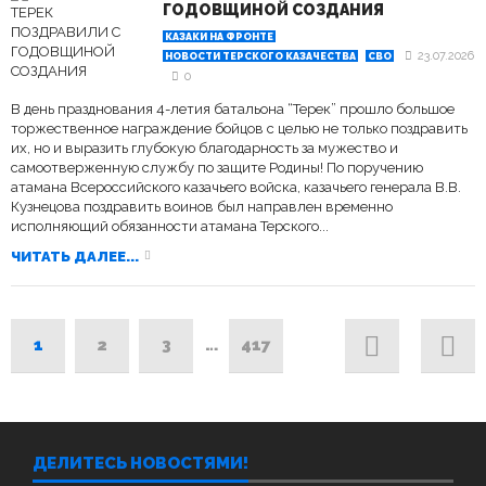
ГОДОВЩИНОЙ СОЗДАНИЯ
КАЗАКИ НА ФРОНТЕ
23.07.2026
НОВОСТИ ТЕРСКОГО КАЗАЧЕСТВА
СВО
0
В день празднования 4-летия батальона “Терек” прошло большое
торжественное награждение бойцов с целью не только поздравить
их, но и выразить глубокую благодарность за мужество и
самоотверженную службу по защите Родины! По поручению
атамана Всероссийского казачьего войска, казачьего генерала В.В.
Кузнецова поздравить воинов был направлен временно
исполняющий обязанности атамана Терского...
ЧИТАТЬ ДАЛЕЕ...
1
2
3
…
417
ДЕЛИТЕСЬ НОВОСТЯМИ!