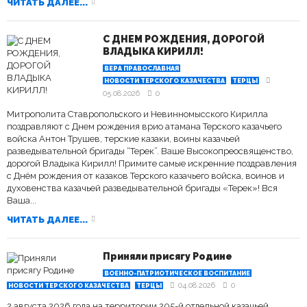
ЧИТАТЬ ДАЛЕЕ...
С ДНЕМ РОЖДЕНИЯ, ДОРОГОЙ
ВЛАДЫКА КИРИЛЛ!
ВЕРА ПРАВОСЛАВНАЯ
НОВОСТИ ТЕРСКОГО КАЗАЧЕСТВА
ТЕРЦЫ
05.08.2026
0
Митрополита Ставропольского и Невинномысского Кирилла
поздравляют с Днем рождения врио атамана Терского казачьего
войска Антон Трушев, терские казаки, воины казачьей
разведывательной бригады “Терек”. Ваше Высокопреосвященство,
дорогой Владыка Кирилл! Примите самые искренние поздравления
с Днём рождения от казаков Терского казачьего войска, воинов и
духовенства казачьей разведывательной бригады «Терек»! Вся
Ваша...
ЧИТАТЬ ДАЛЕЕ...
Приняли присягу Родине
ВОЕННО-ПАТРИОТИЧЕСКОЕ ВОСПИТАНИЕ
04.08.2026
0
НОВОСТИ ТЕРСКОГО КАЗАЧЕСТВА
ТЕРЦЫ
2 августа 2026 года на территории 205-й отдельной казачьей