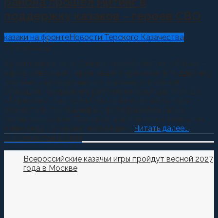
района прошёл митинг в
поддержку казаков – героев СВО
казаки на фронте
Новости Терского Казачества
03.10.2022
0
29 сентября в селе Ольгино прошёл митинг «Казаки —
народ отважный. Герои нашего времени» в поддержку
военных, участвующих в специальной военной
операции. Провели его работники культуры МУК ДК
«Горизонт». Над сценой на здании организаторы
разместили три баннера с фотографиями своих
земляков-казаков. Все трое приставлены к наградам:
Александр Луганский награждён...
Читать далее...
О Казачестве в СМИ
Всероссийские казачьи игры пройдут весной 2027
года в Москве