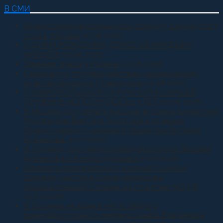
В СМИ
Всероссийские казачьи игры пройдут весной 2027
года в Москве
05.08.2026
С ДНЕМ РОЖДЕНИЯ, ДОРОГОЙ ВЛАДЫКА
КИРИЛЛ!
05.08.2026
Приняли присягу Родине
04.08.2026
Семинар по противодействию неоязыческим
культам прошел в Ставрополе
04.08.2026
СТАВРОПОЛЬСКОЙ ОКРУЖНОЙ КАЗАЧЬЕЙ
ДРУЖИНЕ ИСПОЛНИЛОСЬ 13 ЛЕТ
02.08.2026
В Москве состоялась рабочая встреча директора
Росгвардии Виктора Золотова и атамана
Всероссийского казачьего общества Виталия
Кузнецова.
31.07.2026
В Грозном состоялась рабочая встреча Виталия
Кузнецова и Ахмеда Дудаева
27.07.2026
Казачата Архиерейского казачьего конвоя
приняли участие в сдаче норматива
Ворошиловский Стрелок на полигоне МО РФ
27.07.2026
В Грозном на храм в честь святого
равноапостольного великого князя Владимира