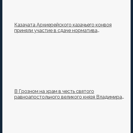
Казачата Архиерейского казачьего конвоя
приняли участие в сдаче норматива
Ворошиловский Стрелок на полигоне МО РФ
В Грозном на храм в честь святого
равноапостольного великого князя Владимира
установили купол и крест