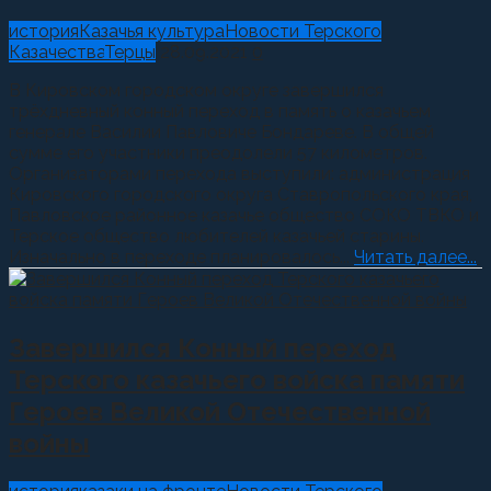
история
Казачья культура
Новости Терского
Казачества
Терцы
28.09.2021
0
В Кировском городском округе завершился
трёхдневный конный переход в память о казачьем
генерале Василии Павловиче Бондареве. В общей
сумме его участники преодолели 57 километров.
Организаторами перехода выступили: администрация
Кировского городского округа Ставропольского края,
Павловское районное казачье общество СОКО ТВКО и
Терское общество любителей казачьей старины.
Изначально в переходе планировалось...
Читать далее...
Завершился Конный переход
Терского казачьего войска памяти
Героев Великой Отечественной
войны