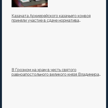
Казачата Архиерейского казачьего конвоя
приняли участие в сдаче норматива
Ворошиловский Стрелок на полигоне МО РФ
В Грозном на храм в честь святого
равноапостольного великого князя Владимира
установили купол и крест