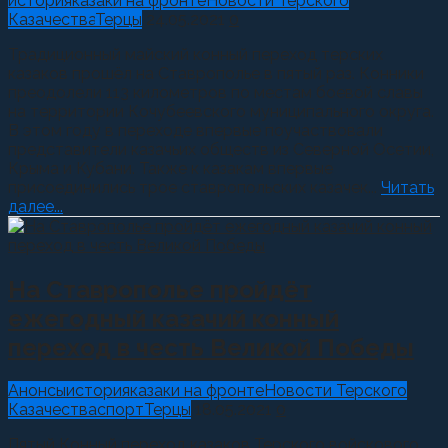
история
казаки на фронте
Новости Терского
Казачества
Терцы
24.05.2021
0
Традиционный майский конный переход терских
казаков прошёл на Ставрополье в пятый раз. Конники
преодолели 113 километров по местам боевой славы
на территории Кочубеевского муниципального округа.
В этом году в переходе впервые поучаствовали
представители казачьих обществ из Северной Осетии,
Крыма и Кубани. Также к казакам впервые
присоединились трое ставропольских казачек...
Читать
далее...
На Ставрополье пройдёт
ежегодный казачий конный
переход в честь Великой Победы
Анонсы
история
казаки на фронте
Новости Терского
Казачества
спорт
Терцы
18.05.2021
0
Пятый Конный переход казаков Терского войскового