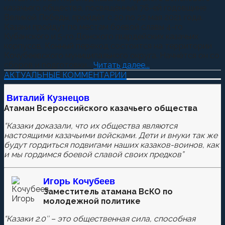
казачьего общества, посвящённый 76-ей годовщине
Великой Победы, пройдёт с 20 по 22 мая 2021 года.
Казаки пройдут по местам боевой славы 4-го
Кубанского и 5-го Донского гвардейских казачьих
корпусов. Конный переход состоится на территории
Кочубеевского муниципального округа. Начнётся он со
сборов и подготовки...
Читать далее...
АКТУАЛЬНЫЕ КОММЕНТАРИИ
Виталий Кузнецов
Атаман Всероссийского казачьего общества
“Казаки доказали, что их общества являются
настоящими казачьими войсками. Дети и внуки так же
будут гордиться подвигами наших казаков-воинов, как
и мы гордимся боевой славой своих предков”
Игорь Кочубеев
Заместитель атамана ВсКО по
молодежной политике
“Казаки 2.0″ – это общественная сила, способная