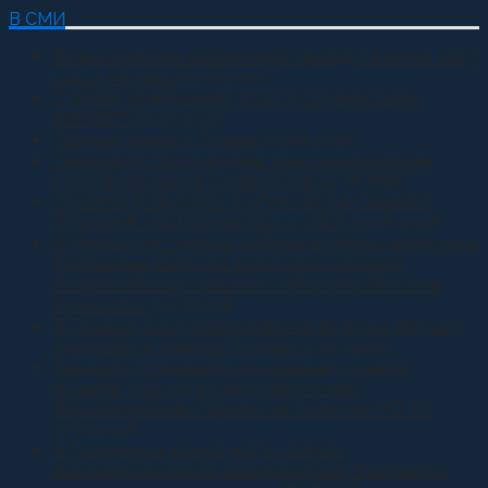
В СМИ
Всероссийские казачьи игры пройдут весной 2027
года в Москве
05.08.2026
С ДНЕМ РОЖДЕНИЯ, ДОРОГОЙ ВЛАДЫКА
КИРИЛЛ!
05.08.2026
Приняли присягу Родине
04.08.2026
Семинар по противодействию неоязыческим
культам прошел в Ставрополе
04.08.2026
СТАВРОПОЛЬСКОЙ ОКРУЖНОЙ КАЗАЧЬЕЙ
ДРУЖИНЕ ИСПОЛНИЛОСЬ 13 ЛЕТ
02.08.2026
В Москве состоялась рабочая встреча директора
Росгвардии Виктора Золотова и атамана
Всероссийского казачьего общества Виталия
Кузнецова.
31.07.2026
В Грозном состоялась рабочая встреча Виталия
Кузнецова и Ахмеда Дудаева
27.07.2026
Казачата Архиерейского казачьего конвоя
приняли участие в сдаче норматива
Ворошиловский Стрелок на полигоне МО РФ
27.07.2026
В Грозном на храм в честь святого
равноапостольного великого князя Владимира