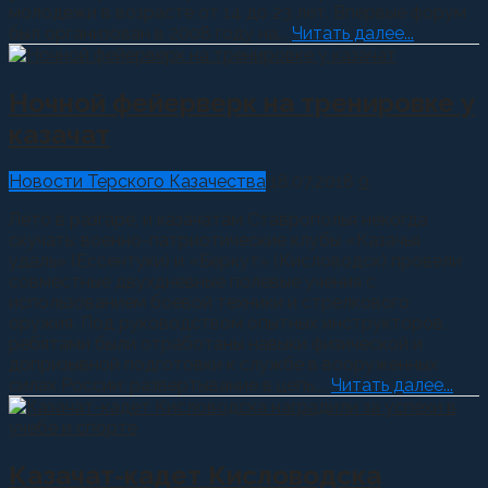
молодежи в возрасте от 14 до 23 лет. Впервые форум
был организован в 2008 году на...
Читать далее...
Ночной фейерверк на тренировке у
казачат
Новости Терского Казачества
18.07.2018
0
Лето в разгаре, и казачатам Ставрополья некогда
скучать: военно-патриотические клубы «Казачья
удаль» (Ессентуки) и «Беркут» (Кисловодск) провели
совместные двухдневные полевые учения с
использованием боевой техники и стрелкового
оружия. Под руководством опытных инструкторов,
ребятами были отработаны навыки физической и
допризывной подготовки к службе в вооруженных
силах России: развертывание в цепь,...
Читать далее...
Казачат-кадет Кисловодска