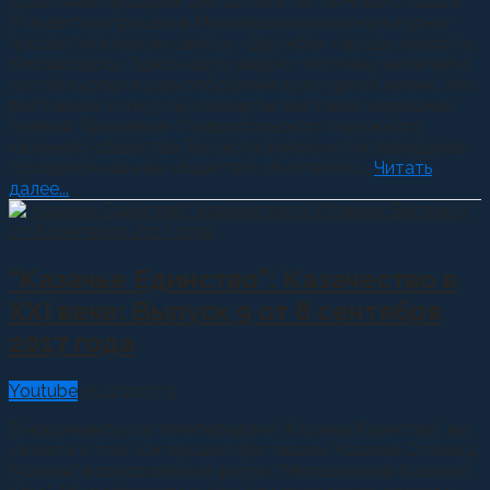
Красочный праздник для детей в честь Нового года и
Рождества прошел в Межнациональном культурно-
просветительском центре «Дружба» города-курорта
Кисловодска. Здесь часто радуют местных жителей и
гостей курорта разнообразием культурной жизни. Это
фестивали, конкурсы, концерты, выставки, народные
гуляния. Правление Ставропольского окружного
казачьего общества Терского войска и Кисловодское
городское казачье общество обеспечили...
Читать
далее...
“Казачье Единство”: Казачество в
XXI веке: Выпуск 9 от 8 сентября
2017 года
Youtube
15.12.2017
0
В новом выпуске телепередачи “Казачье Единство” вы
узнаете о том, как прошел фестиваль “Казачья Станица
Москва”, всероссийский форум “Молодежный Казачий