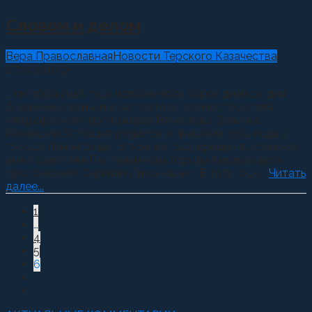
Словом и делом
Вера Православная
Новости Терского Казачества
27.10.2016
0
1 октября 2016 года исполнилось сорок дней со дня
блаженной кончины настоятеля, храмостроителя
митрофорного протоиерея Вячеслава Величко.
Почивший батюшка родился 10 февраля 1964 года в
городе Ленинграде . В том же году крещён в храме св.
вмч и целителя Пантелеимона города Кисловодска
протоиереем Сергием Лимановым . В 1971 году...
Читать
далее...
1
…
4
5
6