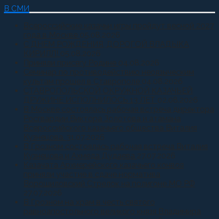
В СМИ
Всероссийские казачьи игры пройдут весной 2027
года в Москве
05.08.2026
С ДНЕМ РОЖДЕНИЯ, ДОРОГОЙ ВЛАДЫКА
КИРИЛЛ!
05.08.2026
Приняли присягу Родине
04.08.2026
Семинар по противодействию неоязыческим
культам прошел в Ставрополе
04.08.2026
СТАВРОПОЛЬСКОЙ ОКРУЖНОЙ КАЗАЧЬЕЙ
ДРУЖИНЕ ИСПОЛНИЛОСЬ 13 ЛЕТ
02.08.2026
В Москве состоялась рабочая встреча директора
Росгвардии Виктора Золотова и атамана
Всероссийского казачьего общества Виталия
Кузнецова.
31.07.2026
В Грозном состоялась рабочая встреча Виталия
Кузнецова и Ахмеда Дудаева
27.07.2026
Казачата Архиерейского казачьего конвоя
приняли участие в сдаче норматива
Ворошиловский Стрелок на полигоне МО РФ
27.07.2026
В Грозном на храм в честь святого
равноапостольного великого князя Владимира