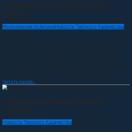
наградили за успехи в учебе и
спорте
Молодежная политика
Новости Терского Казачества
25.05.2018
0
В день последнего звонка в кисловодской средней
школе № 9 поздравили учащихся казачат. Кадеты 8-11
классов, которые проходят обучение по казачьему
компоненту – постоянные участники соревнований
всех уровней, а в краевом конкурсе «Казачьему роду –
нет переводу!» команда школы завсегдатай на
протяжении 20 лет – с самого начала основания...
Читать далее...
Собирайся народ в большой
хоровод!
Новости Терского Казачества
09.01.2018
0