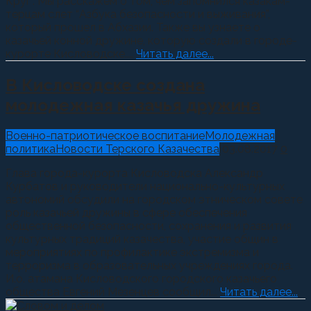
Круг”. Мы расскажем о том, чем запомнился казакам-
терцам слет “Азбука безопасности и выживания”,
который прошел в Абхазии. Также вы узнаете о
казачьей конной дружине, которую создали в городе-
курорте Кисловодске....
Читать далее...
В Кисловодске создана
молодежная казачья дружина
Военно-патриотическое воспитание
Молодежная
политика
Новости Терского Казачества
03.08.2017
0
Глава города-курорта Кисловодска Александр
Курбатов и руководители национально-культурных
автономий обсудили на городском этническом совете
роль казачьей дружины в сфере обеспечения
общественной безопасности, сохранения и развития
культурных традиций казачества, участие общин в
мероприятиях по профилактике экстремизма и
терроризма в образовательных учреждениях города.
И.о. атамана Кисловодского городского казачьего
общества Евгений Мезенцев сообщил...
Читать далее...