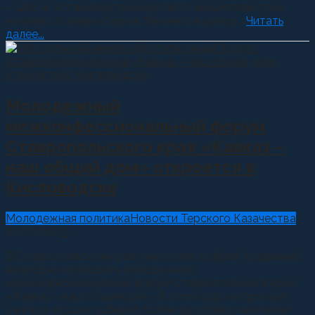
– 1281 м. Установка произошла по инициативе трех
человек: атамана Сергея Финенко, казаков...
Читать
далее...
Молодежный
межконфессиональный форум
Ставропольского края «Кавказ –
наш общий дом» откроется в
Кисловодске
Молодежная политика
Новости Терского Казачества
21.07.2018
0
В Ставропольском крае уже стало доброй традицией
ежегодно проводить молодежный
межконфессиональный форум Ставропольского края
«Кавказ – наш общий дом». В этом году он пройдет
уже в 11-й раз и соберет более 150 представителей