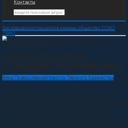
Контакты
Кисловодское городское казачье общество СОКО
ТВКО
НА ГОРЕ КАБАН КАЗАКИ
УСТАНОВИЛИ ПОКЛОННЫЙ КРЕСТ
Вера Православная
Новости Терского Казачества
11.09.2018
0
В преддверии 30-летия кисловодского
Крестовоздвиженского храма, которое будет
отмечаться 27 сентября, в двунадесятый православный
праздник Воздвижения Креста Господня, казаки
Кисловодского городского казачьего общества
установили поклонный крест на горе Кабан. Как
известно, это наивысшая точка над городом-курортом