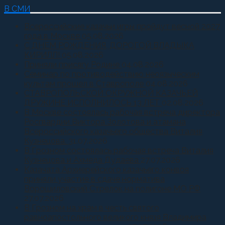
В СМИ
Всероссийские казачьи игры пройдут весной 2027
года в Москве
05.08.2026
С ДНЕМ РОЖДЕНИЯ, ДОРОГОЙ ВЛАДЫКА
КИРИЛЛ!
05.08.2026
Приняли присягу Родине
04.08.2026
Семинар по противодействию неоязыческим
культам прошел в Ставрополе
04.08.2026
СТАВРОПОЛЬСКОЙ ОКРУЖНОЙ КАЗАЧЬЕЙ
ДРУЖИНЕ ИСПОЛНИЛОСЬ 13 ЛЕТ
02.08.2026
В Москве состоялась рабочая встреча директора
Росгвардии Виктора Золотова и атамана
Всероссийского казачьего общества Виталия
Кузнецова.
31.07.2026
В Грозном состоялась рабочая встреча Виталия
Кузнецова и Ахмеда Дудаева
27.07.2026
Казачата Архиерейского казачьего конвоя
приняли участие в сдаче норматива
Ворошиловский Стрелок на полигоне МО РФ
27.07.2026
В Грозном на храм в честь святого
равноапостольного великого князя Владимира