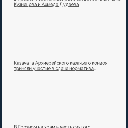
Кузнецова и Ахмеда Дудаева
Казачата Архиерейского казачьего конвоя
приняли участие в сдаче норматива
Ворошиловский Стрелок на полигоне МО РФ
В Грозном на храм в честь святого