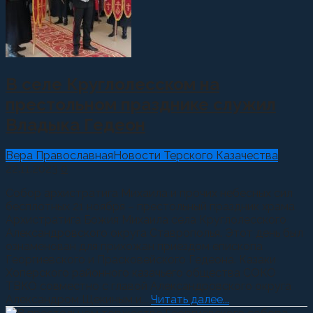
В селе Круглолесском на
престольном празднике служил
Владыка Гедеон
Вера Православная
Новости Терского Казачества
22.11.2023
0
Собор архистратига Михаила и прочих небесных сил
бесплотных 21 ноября – престольный праздник храма
Архистратига Божия Михаила села Круглолесского
Александровского округа Ставрополья. Этот день был
ознаменован для прихожан приездом епископа
Георгиевского и Прасковейского Гедеона. Казаки
Хоперского районного казачьего общества СОКО
ТВКО совместно с главой Александровского округа
Александром Щекиным и...
Читать далее...