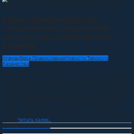
В престольном торжестве
Георгиевского собора принял
участие атаман ТВКО Виталий
Кузнецов
Атаман
Вера Православная
Новости Терского
Казачества
07.05.2021
0
6 мая в городе Георгиевске состоялось масштабное
торжество, посвящённое празднованию дня памяти
великомученика Георгия Победоносца, престольного
праздника Георгиевского собора города Георгиевска
и всей Георгиевской епархии. Епископ Георгиевский и
Прасковейский Гедеон возглавил в Георгиевском
соборе – главном храме епархии – Божественную
литургию. Храм был полон молящихся, в числе которых
были...
Читать далее...
О Казачестве в СМИ