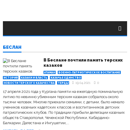
БЕСЛАН
В Беслане почтили память терских
казаков
АТАМАН
ВОЕННО-ПАТРИОТИЧЕСКОЕ ВОСПИТАНИЕ
ИСТОРИЯ
КАЗАКИ И ВЛАСТЬ
КАЗАЧЬЕ ЕДИНСТВО
19.04.2021
0
НОВОСТИ ТЕРСКОГО КАЗАЧЕСТВА
ТЕРЦЫ
17 апреля 2021 года у Кургана памяти на ежегодную поминальную
литию по невинно убиенным терским казакам собралось около
тысячи человек. Многие приехали семьями, с детьми, было немало
учеников казачьих кадетских классов и воспитанников детских
патриотических клубов. По традиции прибыли делегации казачьих
обществ Ставрополья, Чеченской Республики, Кабардино-
Балкарии, Дагестана и Ингушетии,...