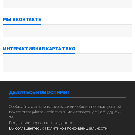
МЫ ВКОНТАКТЕ
ИНТЕРАКТИВНАЯ КАРТА ТВКО
ДЕЛИТЕСЬ НОВОСТЯМИ!
Сообщайте о жизни ваших казачьих общин по электронной
почте: press@kazak-edinstvo.ru или телефону 8(918)779-87-
75.
Вводя свои персональные данные,
Вы соглашаетесь
с
Политикой Конфиденциальности.