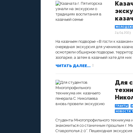
Казач
экску
каза
МОЛОДЕЖН
24.04.2023
На казачьем подворье «В гости к казакам
очередная экскурсия для учеников казачь
осмотрели обширное подворье, территор
зоопарке, а затем в казачьей хате для ни
ЧИТАТЬ ДАЛЕЕ...
Для 
техни
Никол
ГРАНТЫ
НОВОСТИ Т
Студенты Многопрофильного техникума им
знакомиться со станичным прошлым г. М
Ставрополья 2.0”. Пешеходная экскурсия