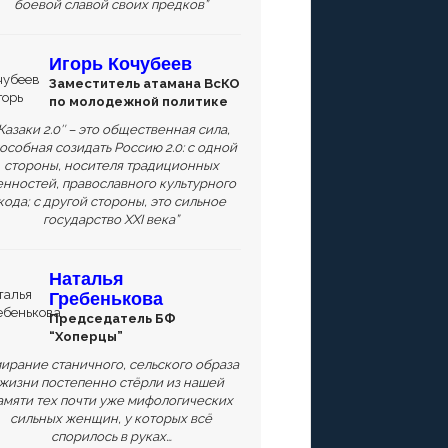
боевой славой своих предков”
Игорь Кочубеев
Заместитель атамана ВсКО
по молодежной политике
Казаки 2.0″ – это общественная сила,
особная созидать Россию 2.0: с одной
стороны, носителя традиционных
енностей, православного культурного
кода; с другой стороны, это сильное
государство XXI века”
Наталья
Гребенькова
Председатель БФ
“Хоперцы”
ирание станичного, сельского образа
жизни постепенно стёрли из нашей
амяти тех почти уже мифологических
сильных женщин, у которых всё
спорилось в руках…