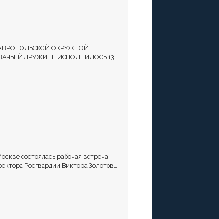
АВРОПОЛЬСКОЙ ОКРУЖНОЙ
ЗАЧЬЕЙ ДРУЖИНЕ ИСПОЛНИЛОСЬ 13
Т
Москве состоялась рабочая встреча
ректора Росгвардии Виктора Золотова
атамана Всероссийского казачьего
щества Виталия Кузнецова.