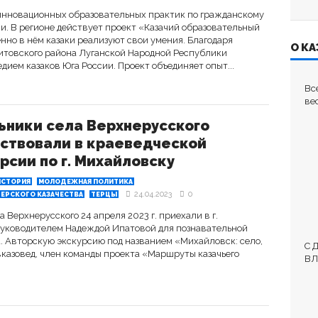
инновационных образовательных практик по гражданскому
. В регионе действует проект «Казачий образовательный
но в нём казаки реализуют свои умения. Благодаря
О КА
цитовского района Луганской Народной Республики
дием казаков Юга России. Проект объединяет опыт...
Вс
ве
ьники села Верхнерусского
ствовали в краеведческой
рсии по г. Михайловску
ИСТОРИЯ
МОЛОДЕЖНАЯ ПОЛИТИКА
24.04.2023
0
ЕРСКОГО КАЗАЧЕСТВА
ТЕРЦЫ
Верхнерусского 24 апреля 2023 г. приехали в г.
руководителем Надеждой Ипатовой для познавательной
. Авторскую экскурсию под названием «Михайловск: село,
С 
авказовед, член команды проекта «Маршруты казачьего
ВЛ