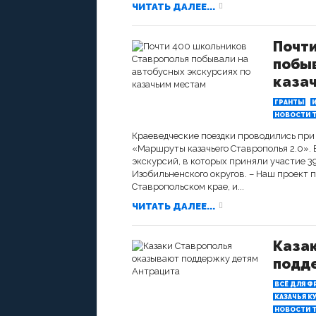
ЧИТАТЬ ДАЛЕЕ...
Почти
побыв
каза
ГРАНТЫ
НОВОСТИ Т
Краеведческие поездки проводились при
«Маршруты казачьего Ставрополья 2.0». В
экскурсий, в которых приняли участие 
Изобильненского округов. – Наш проект 
Ставропольском крае, и...
ЧИТАТЬ ДАЛЕЕ...
Каза
подд
ВСЁ ДЛЯ Ф
КАЗАЧЬЯ К
НОВОСТИ Т