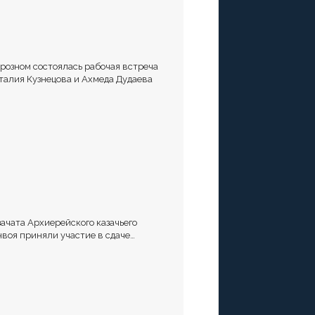
Грозном состоялась рабочая встреча
талия Кузнецова и Ахмеда Дудаева
зачата Архиерейского казачьего
нвоя приняли участие в сдаче
рматива Ворошиловский Стрелок на
лигоне МО РФ