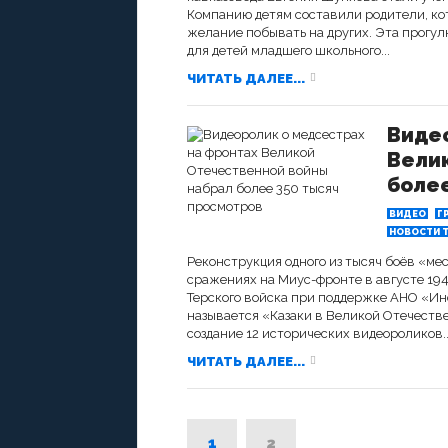
Компанию детям составили родители, ко
желание побывать на других. Эта прогул
для детей младшего школьного...
ЧИТАТЬ ДАЛЕЕ...
Видео
Вели
более
ВИДЕО
Г
НОВОСТИ Т
Реконструкция одного из тысяч боёв «м
сражениях на Миус-фронте в августе 194
Терского войска при поддержке АНО «Ин
называется «Казаки в Великой Отечестве
создание 12 исторических видеороликов..
ЧИТАТЬ ДАЛЕЕ...
1
2