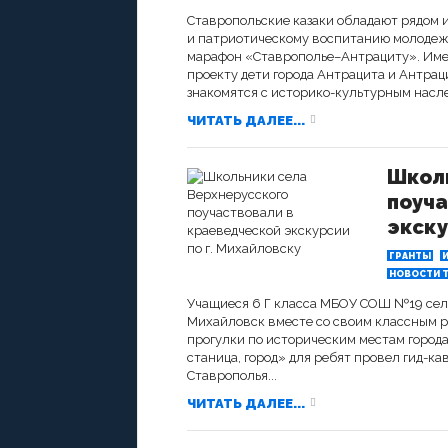
Ставропольские казаки обладают рядом 
и патриотическому воспитанию молодежи
марафон «Ставрополье–Антрациту». Имен
проекту дети города Антрацита и Антра
знакомятся с историко-культурным насле
ЧИТАТЬ ДАЛЕЕ...
Школ
поуча
экску
ГРАНТЫ
НОВОСТИ Т
Учащиеся 6 Г класса МБОУ СОШ №19 села 
Михайловск вместе со своим классным 
прогулки по историческим местам города
станица, город» для ребят провел гид-к
Ставрополья...
ЧИТАТЬ ДАЛЕЕ...