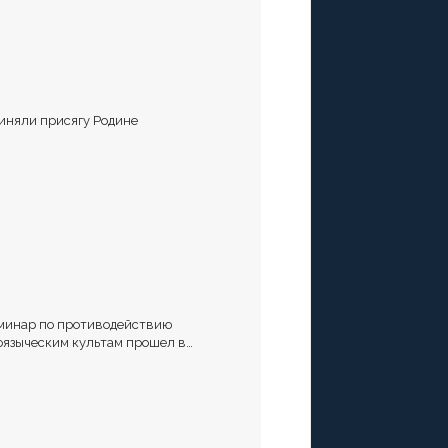
иняли присягу Родине
минар по противодействию
оязыческим культам прошел в
аврополе