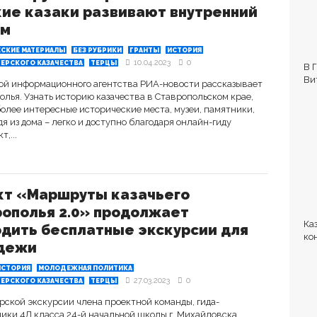
ие казаки развивают внутренний
зм
ЕСКИЕ МАТЕРИАЛЫ
БЕЗ РУБРИКИ
ГРАНТЫ
ИСТОРИЯ
10.04.2023
0
ЕРСКОГО КАЗАЧЕСТВА
ТЕРЦЫ
В 
Ви
идой информационного агентства РИА-новости рассказывает
олья. Узнать историю казачества в Ставропольском крае,
олее интересные исторические места, музеи, памятники,
 из дома – легко и доступно благодаря онлайн-гиду
,...
кт «Маршруты казачьего
ополья 2.0» продолжает
Ка
дить бесплатные экскурсии для
ко
дежи
но
по
ИСТОРИЯ
МОЛОДЕЖНАЯ ПОЛИТИКА
27.03.2023
0
ЕРСКОГО КАЗАЧЕСТВА
ТЕРЦЫ
ской экскурсии члена проектной команды, гида-
ики 4Д класса 24-й начальной школы г. Михайловска.