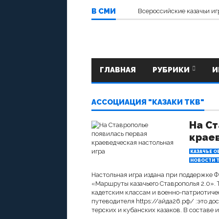
В СМИ
Всероссийские казачьи иг
ГЛАВНАЯ
РУБРИКИ
И
АССОЦИАЦИЯ "КАЗАКИ ТКВ"
На Ст
краев
КАЗАЧЬЕ О
НОВОСТИ Т
Настольная игра издана при поддержке 
«Маршруты казачьего Ставрополья 2.0». 
кадетским классам и военно-патриотичес
путеводителя https://айда26.рф/ :это д
терских и кубанских казаков. В составе иг