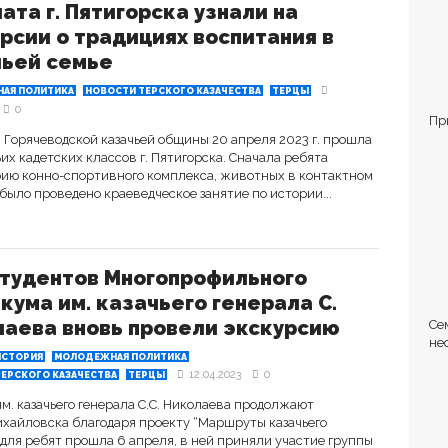
ата г. Пятигорска узнали на
рсии о традициях воспитания в
чьей семье
АЯ ПОЛИТИКА
НОВОСТИ ТЕРСКОГО КАЗАЧЕСТВА
ТЕРЦЫ
0
Пр
» Горячеводской казачьей общины 20 апреля 2023 г. прошла
их кадетских классов г. Пятигорска. Сначала ребята
ию конно-спортивного комплекса, животных в контактном
х было проведено краеведческое занятие по истории...
студентов Многопрофильного
кума им. казачьего генерала С.
аева вновь провели экскурсию
Се
не
ИСТОРИЯ
МОЛОДЕЖНАЯ ПОЛИТИКА
Ст
12.04.2023
0
ЕРСКОГО КАЗАЧЕСТВА
ТЕРЦЫ
. казачьего генерала С.С. Николаева продолжают
ихайловска благодаря проекту “Маршруты казачьего
 для ребят прошла 6 апреля, в ней приняли участие группы