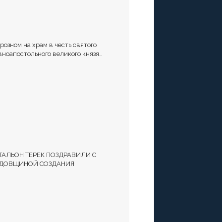
Грозном на храм в честь святого
вноапостольного великого князя
адимира установили купол и крест
ТАЛЬОН ТЕРЕК ПОЗДРАВИЛИ С
ДОВЩИНОЙ СОЗДАНИЯ