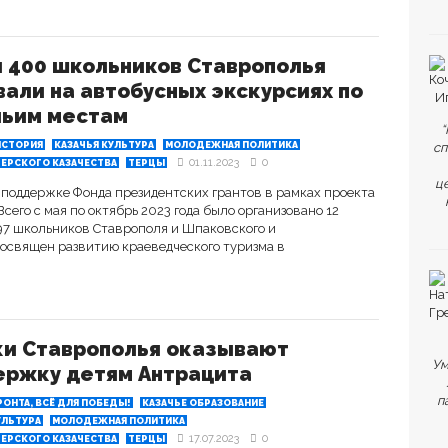
 400 школьников Ставрополья
али на автобусных экскурсиях по
чьим местам
“
ИСТОРИЯ
КАЗАЧЬЯ КУЛЬТУРА
МОЛОДЕЖНАЯ ПОЛИТИКА
сп
01.11.2023
0
ЕРСКОГО КАЗАЧЕСТВА
ТЕРЦЫ
ц
 поддержке Фонда президентских грантов в рамках проекта
сего с мая по октябрь 2023 года было организовано 12
397 школьников Ставрополя и Шпаковского и
посвящен развитию краеведческого туризма в
ки Ставрополья оказывают
Ум
ержку детям Антрацита
п
РОНТА, ВСЁ ДЛЯ ПОБЕДЫ!
КАЗАЧЬЕ ОБРАЗОВАНИЕ
УЛЬТУРА
МОЛОДЕЖНАЯ ПОЛИТИКА
17.07.2023
0
ЕРСКОГО КАЗАЧЕСТВА
ТЕРЦЫ