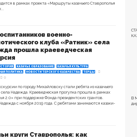
водится в рамках проекта «Маршруты казачьего Ставрополья
..
СТ
оспитанников военно-
КА
отического клуба «Ратник» села
ЛЕ
жда прошла краеведческая
урсия
ИСТОРИЯ
КАЗАЧЬЕ ОБРАЗОВАНИЕ
КАЗАЧЬЯ КУЛЬТУРА
АЯ ПОЛИТИКА
НОВОСТИ ТЕРСКОГО КАЗАЧЕСТВА
ТЕРЦЫ
0
экскурсии по городу Михайловску стали ребята из казачьего
 села Надежда. Краеведческая прогулка прошла в рамках
ья 2.0» при поддержке Фонда президентских грантов.
В 
Надежда с ноября 2019 года. С ребятами занимаются казаки-
ди
и 
об
ьи круги Ставрополья: как