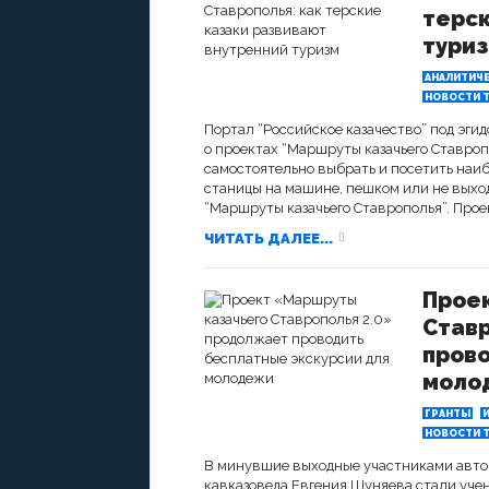
терск
тури
АНАЛИТИЧ
НОВОСТИ Т
Портал “Российское казачество” под эг
о проектах “Маршруты казачьего Ставроп
самостоятельно выбрать и посетить наиб
станицы на машине, пешком или не выходя
“Маршруты казачьего Ставрополья”. Проект
ЧИТАТЬ ДАЛЕЕ...
Прое
Ставр
прово
моло
ГРАНТЫ
НОВОСТИ Т
В минувшие выходные участниками автор
кавказоведа Евгения Шуняева стали учен