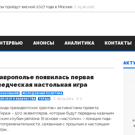
ры пройдут весной 2027 года в Москве
05.08.2026
НТЕРВЬЮ
АНОНСЫ
АНАЛИТИКА
КОНТАКТЫ
АКТ
аврополье появилась первая
едческая настольная игра
БРАЗОВАНИЕ
МОЛОДЕЖНАЯ ПОЛИТИКА
05.04.2024
0
ЕРСКОГО КАЗАЧЕСТВА
ТЕРЦЫ
Фонда президентских грантов» активистами проекта
Тираж – 500 экземпляров, которые будут переданы казачьим
ким клубам региона. В основе «настолки» – локации гида-
к
остопримечательности, связанные с прошлым и настоящим
ж
ры...