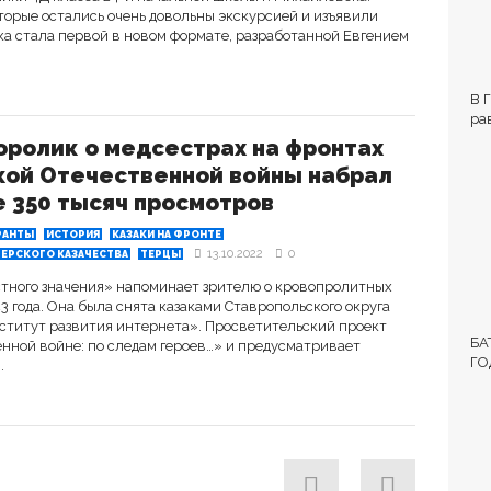
торые остались очень довольны экскурсией и изъявили
ка стала первой в новом формате, разработанной Евгением
В 
ра
Вл
ролик о медсестрах на фронтах
кой Отечественной войны набрал
 350 тысяч просмотров
РАНТЫ
ИСТОРИЯ
КАЗАКИ НА ФРОНТЕ
13.10.2022
0
ЕРСКОГО КАЗАЧЕСТВА
ТЕРЦЫ
естного значения» напоминает зрителю о кровопролитных
3 года. Она была снята казаками Ставропольского округа
ститут развития интернета». Просветительский проект
БА
нной войне: по следам героев…» и предусматривает
ГО
.