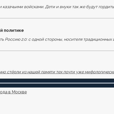
и казачьими войсками. Дети и внуки так же будут гордит
оля помечены
*
й политике
ать Россию 2.0: с одной стороны, носителя традиционных 
узере для последующих моих комментариев.
но стёрли из нашей памяти тех почти уже мифологически
года в Москве