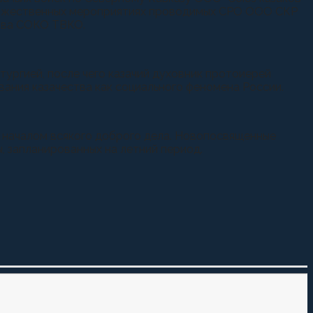
оржественных мероприятиях проводимых СРО ООО СКР
ства СОКО ТВКО.
ургией, после чего казачий духовник протоиерей
вания казачества как социального феномена России.
 началом всякого доброго дела. Новопосвященные
, запланированных на летний период.