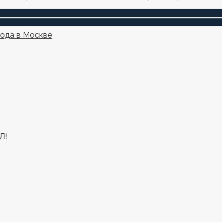
года в Москве
Л!