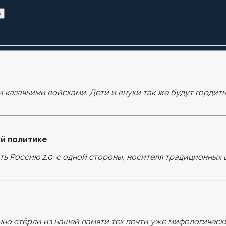
)
и казачьими войсками. Дети и внуки так же будут гордит
оля помечены
*
й политике
ать Россию 2.0: с одной стороны, носителя традиционных 
узере для последующих моих комментариев.
но стёрли из нашей памяти тех почти уже мифологически