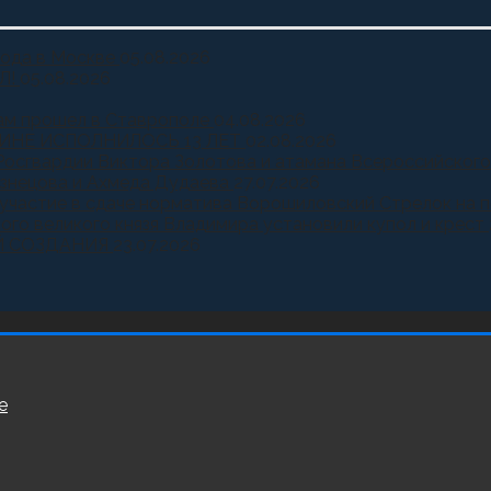
года в Москве
05.08.2026
Л!
05.08.2026
ам прошел в Ставрополе
04.08.2026
ИНЕ ИСПОЛНИЛОСЬ 13 ЛЕТ
02.08.2026
Росгвардии Виктора Золотова и атамана Всероссийского
узнецова и Ахмеда Дудаева
27.07.2026
и участие в сдаче норматива Ворошиловский Стрелок на
ного великого князя Владимира установили купол и крест
Й СОЗДАНИЯ
23.07.2026
е