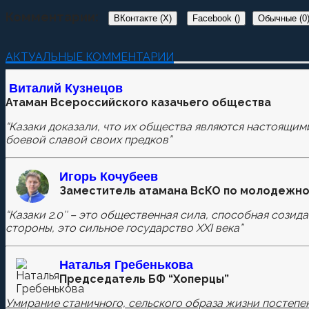
Комментарии:
ВКонтакте (
X
)
Facebook (
)
Обычные (0
Добавить комментарий
АКТУАЛЬНЫЕ КОММЕНТАРИИ
Пока нет комментариев.
Виталий Кузнецов
Атаман Всероссийского казачьего общества
Оставьте первый комментарий.
“Казаки доказали, что их общества являются настоящим
Ваш адрес email не будет опубликован.
Обязательные п
боевой славой своих предков”
Игорь Кочубеев
Заместитель атамана ВсКО по молодежно
Комментировать
“Казаки 2.0″ – это общественная сила, способная созид
стороны, это сильное государство XXI века”
Сохранить моё имя, email и адрес сайта в этом бра
Наталья
Гребенькова
Председатель БФ “Хоперцы”
Умирание станичного, сельского образа жизни постепен