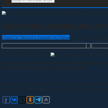
Круглолессцы высадили ку
Новости Терского Казачества
Терцы
28.04.2026
Админис
Круглолесское хуторское казачье общество
19
Ставроп
Казаки Круглолесского ХКО СОКО ТВКО вместе с сотр
акции «Сирень Победы»....
Казаки Круглолесского ХКО СОКО ТВКО вместе с с
Всероссийской акции «Сирень Победы»
.
Высадили сиреневые кусты в память о героях Великой 
единства поколений в сохранении исторической памяти