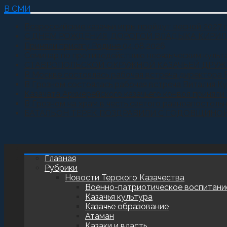
В СМИ
Всероссийские казачьи игры пройдут весной 2027 
С ДНЕМ РОЖДЕНИЯ, ДОРОГОЙ ВЛАДЫКА КИРИЛ
Приняли присягу Родине
04.08.2026
Семинар по противодействию неоязыческим культ
СТАВРОПОЛЬСКОЙ ОКРУЖНОЙ КАЗАЧЬЕЙ ДРУЖ
В Москве состоялась рабочая встреча директора 
В Грозном состоялась рабочая встреча Виталия К
Казачата Архиерейского казачьего конвоя принял
В Грозном на храм в честь святого равноапостоль
БАТАЛЬОН ТЕРЕК ПОЗДРАВИЛИ С ГОДОВЩИНО
Главная
Рубрики
Новости Терского Казачества
Военно-патриотическое воспитани
Казачья культура
Казачье образование
Атаман
Казаки и власть