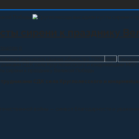
сты сирени к празднику В
тратор
0
ольское окружное казачье общество ТВКО
2556
Терское
удниками СДК села Круглолесского и юнармейцами МОУ 
отрудниками СДК села Круглолесского и юнармейца
Отечественной войны — символ благодарности и уважения
.