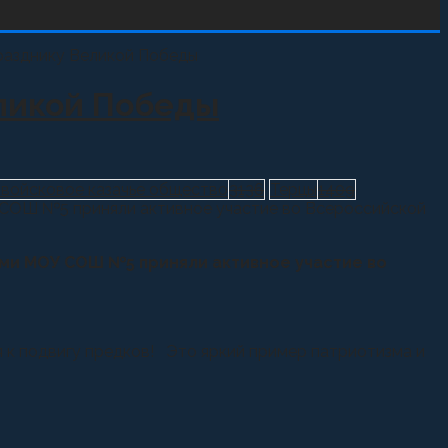
еликой Победы
 войсковое казачье общество
3136
Терцы
1409
СОШ №5 приняли активное участие во Всероссийской
ми МОУ СОШ №5 приняли активное участие во
 к подвигу предков! Это яркий пример патриотизма и