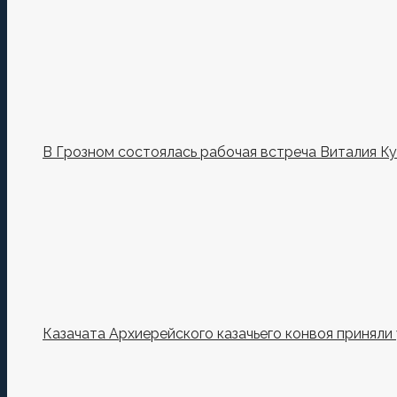
В Грозном состоялась рабочая встреча Виталия К
Казачата Архиерейского казачьего конвоя принял