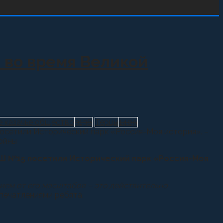
 во время Великой
е казачье общество
3136
Терцы
1409
осетили Исторический парк «Россия-Моя история». –
ОШ №15 посетили Исторический парк «Россия-Моя
нием от его масштабов – это действительно
печатлениями ребята.