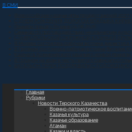
В СМИ
Всероссийские казачьи игры пройдут весной 2027 
С ДНЕМ РОЖДЕНИЯ, ДОРОГОЙ ВЛАДЫКА КИРИЛ
Приняли присягу Родине
04.08.2026
Семинар по противодействию неоязыческим культ
СТАВРОПОЛЬСКОЙ ОКРУЖНОЙ КАЗАЧЬЕЙ ДРУЖ
В Москве состоялась рабочая встреча директора 
В Грозном состоялась рабочая встреча Виталия К
Казачата Архиерейского казачьего конвоя принял
В Грозном на храм в честь святого равноапостоль
БАТАЛЬОН ТЕРЕК ПОЗДРАВИЛИ С ГОДОВЩИНО
Главная
Рубрики
Новости Терского Казачества
Военно-патриотическое воспитани
Казачья культура
Казачье образование
Атаман
Казаки и власть