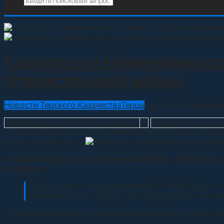
Казачата из Невинномысск
Отечественной войны
Новости Терского Казачества
Терцы
28.04.2026
Админис
Невинномысский КВПК «ЛинеецЪ»
17
Ставропольское о
26 апреля кадеты , воспитанники КВПК «ЛинеецЪ», ка
День оставил море...
26 апреля кадеты , воспитанники КВПК «ЛинеецЪ»
история».
–
День оставил море впечатлений! Мы побывали в 
впечатляет! Наш маршрут был продуман до мелочей
Эпоха Рюриковичей: это было как настоящее путешестви