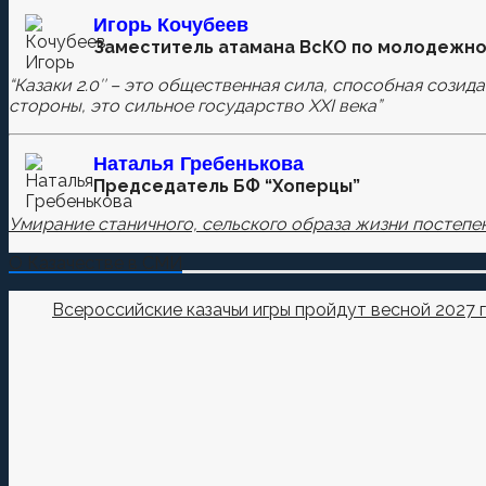
Игорь Кочубеев
Заместитель атамана ВсКО по молодежно
Комментировать
“Казаки 2.0″ – это общественная сила, способная созид
стороны, это сильное государство XXI века”
Сохранить моё имя, email и адрес сайта в этом бра
Наталья
Гребенькова
Председатель БФ “Хоперцы”
Умирание станичного, сельского образа жизни постепен
О Казачестве в СМИ
Всероссийские казачьи игры пройдут весной 2027 