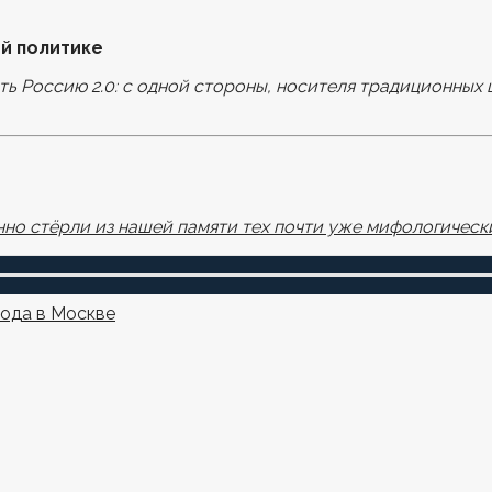
й политике
ать Россию 2.0: с одной стороны, носителя традиционных 
узере для последующих моих комментариев.
но стёрли из нашей памяти тех почти уже мифологически
года в Москве