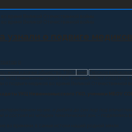
а узнали о подвиге медиков
тратор
0
кружное казачье общество ТВКО
2556
Терское войсково
деты УКЦ Невинномысского ГКО, ученики МБОУ СОШ №15 п
, кадеты УКЦ Невинномысского ГКО, ученики МБОУ С
интерактивном музее, и ребята до сих пор под впечатле
 и состоял из четырех тематических зон,
– поделились в
е во времени, в самые истоки нашей родной земли.