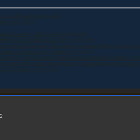
года в Москве
05.08.2026
Л!
05.08.2026
ам прошел в Ставрополе
04.08.2026
ИНЕ ИСПОЛНИЛОСЬ 13 ЛЕТ
02.08.2026
Росгвардии Виктора Золотова и атамана Всероссийского
узнецова и Ахмеда Дудаева
27.07.2026
и участие в сдаче норматива Ворошиловский Стрелок на
ного великого князя Владимира установили купол и крест
Й СОЗДАНИЯ
23.07.2026
е