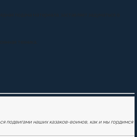
дная подача материала, заставляет задуматься о
оенная техника.
ься подвигами наших казаков-воинов, как и мы гордимся