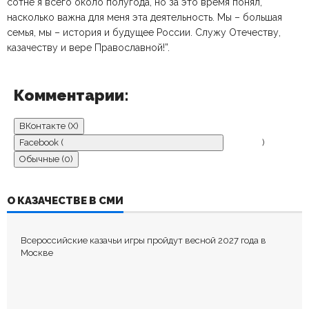
сотне я всего около полугода, но за это время понял,
насколько важна для меня эта деятельность. Мы – большая
семья, мы – история и будущее России. Служу Отечеству,
казачеству и вере Православной!”.
Комментарии:
ВКонтакте (
X
)
Facebook (
)
Обычные (0)
ДОБАВИТЬ КОММЕНТАРИЙ
О КАЗАЧЕСТВЕ В СМИ
Пока нет комментариев.
Всероссийские казачьи игры пройдут весной 2027 года в
Оставьте первый комментарий.
Москве
Ваш адрес email не будет опубликован.
Обязательные поля