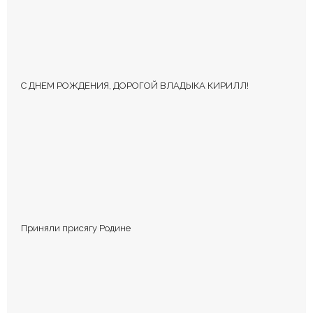
помечены
*
С ДНЕМ РОЖДЕНИЯ, ДОРОГОЙ ВЛАДЫКА КИРИЛЛ!
КОММЕНТИРОВАТЬ
Приняли присягу Родине
Сохранить моё имя, email и адрес сайта в этом браузере для
последующих моих комментариев.