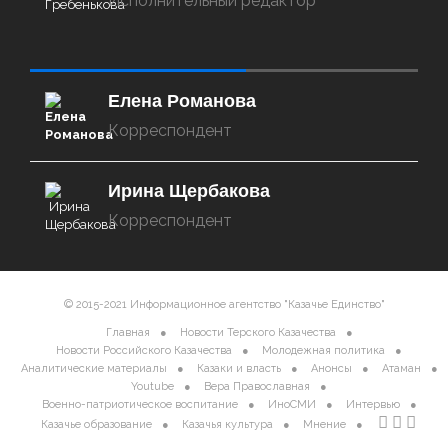
Исполнительный редактор
‌‌‍‍ ‌‌‍‍ ‌‌‍‍ ‌‌‍‍ ‌‌‍‍ ‌‌‍‍
Елена Романова
Корреспондент
Ирина Щербакова
Корреспондент
© 2015-2021 Информационное агентство "Казачье Единство"
Главная
Новости Терского Казачества
Новости Российского Казачества
Молодежная политика
Аналитические материалы
Казаки и власть
Анонсы
Атаман
Youtube
Вера Православная
Военно-патриотическое воспитание
ИноСМИ
Интервью
Казачье образование
Казачья культура
Мнение