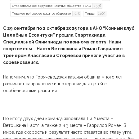
2556
Ставропольское окружное казачье общество ТВКО
3136
1409
Терское войсковое казачье общество
Терцы
С 29 сентября по 2 октября 2025 года в АНО “Конный клуб
Целебные Ессентуки” прошла Спартакиада
Специальной Олимпиады по конному спорту. Наши
спортсмены – Настя Ветошкина и Роман Гаврилов с
тренером Анастасией Сторчевой приняли участие в
соревнованиях.
Напомним, что Горячеводская казачья община много лет
развивает направление иппотерапии для детей с
особенностями развития.
По итогу двух дней команда завоевала 1 и 2 места –
Ветошкина Настя, а также 2 и 3 места – Гаврилов Роман. В
мире, где скорость и результат часто ставятся во главу угла,