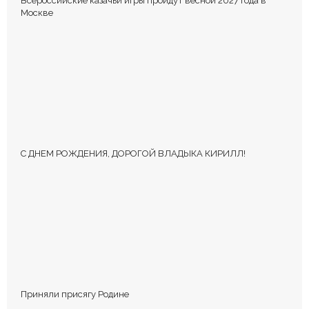
Всероссийские казачьи игры пройдут весной 2027 года в
Оставьте первый комментарий.
Москве
Ваш адрес email не будет опубликован.
Обязательные поля
помечены
*
С ДНЕМ РОЖДЕНИЯ, ДОРОГОЙ ВЛАДЫКА КИРИЛЛ!
КОММЕНТИРОВАТЬ
Приняли присягу Родине