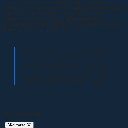
Под руководством п/п МВД СОБР Гужова Е. А.
старший состав казачат Архиерейского казачьего
конвоя впервые отрабатывал задержание,
нейтрализацию условных противников из
автомобиля, а также досмотр и конвоирование с
применением специальных средств.
Подготовка казаков осуществляется
максимально по всем направлениям,
мы используем любую возможность
привлечь специалистов, чтобы наши
воспитанники почерпнули максимум
полезных навыков и знаний,
– отметил
наставник казачат Артемий Бабаев.
Комментарии:
ВКонтакте (
X
)