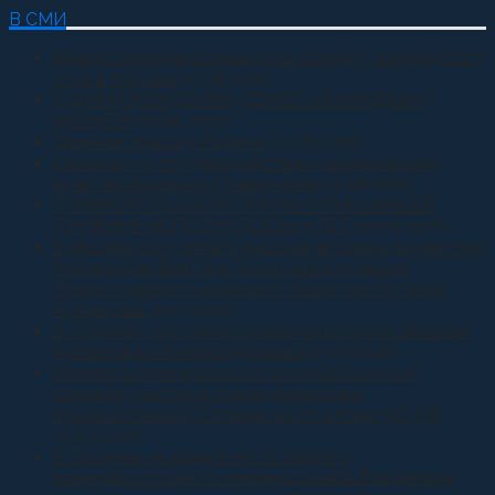
В СМИ
Всероссийские казачьи игры пройдут весной 2027
года в Москве
05.08.2026
С ДНЕМ РОЖДЕНИЯ, ДОРОГОЙ ВЛАДЫКА
КИРИЛЛ!
05.08.2026
Приняли присягу Родине
04.08.2026
Семинар по противодействию неоязыческим
культам прошел в Ставрополе
04.08.2026
СТАВРОПОЛЬСКОЙ ОКРУЖНОЙ КАЗАЧЬЕЙ
ДРУЖИНЕ ИСПОЛНИЛОСЬ 13 ЛЕТ
02.08.2026
В Москве состоялась рабочая встреча директора
Росгвардии Виктора Золотова и атамана
Всероссийского казачьего общества Виталия
Кузнецова.
31.07.2026
В Грозном состоялась рабочая встреча Виталия
Кузнецова и Ахмеда Дудаева
27.07.2026
Казачата Архиерейского казачьего конвоя
приняли участие в сдаче норматива
Ворошиловский Стрелок на полигоне МО РФ
27.07.2026
В Грозном на храм в честь святого
равноапостольного великого князя Владимира