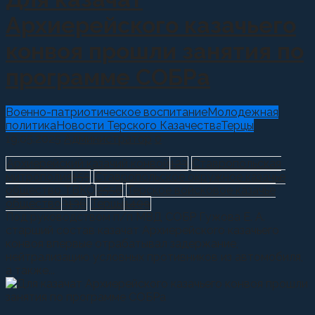
Архиерейского казачьего
конвоя прошли занятия по
программе СОБРа
Военно-патриотическое воспитание
Молодежная
политика
Новости Терского Казачества
Терцы
19.05.2025
Администратор
0
Архиерейский казачий конвой
123
Ставропольская
митрополия
155
Ставропольское окружное казачье
общество ТВКО
2556
Терское войсковое казачье
общество
3136
Терцы
1409
Под руководством п/п МВД СОБР Гужова Е. А.
старший состав казачат Архиерейского казачьего
конвоя впервые отрабатывал задержание,
нейтрализацию условных противников из автомобиля,
а также...