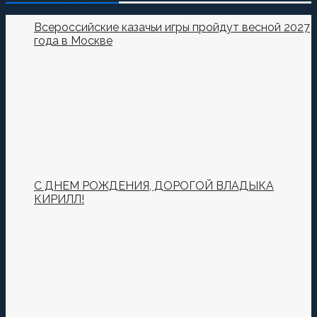
Пока нет комментариев.
Всероссийские казачьи игры пройдут весной 2027
года в Москве
Оставьте первый комментарий.
Ваш адрес email не будет опубликован.
Обязательные
поля помечены
*
Комментировать
С ДНЕМ РОЖДЕНИЯ, ДОРОГОЙ ВЛАДЫКА
КИРИЛЛ!
Сохранить моё имя, email и адрес сайта в этом
браузере для последующих моих комментариев.