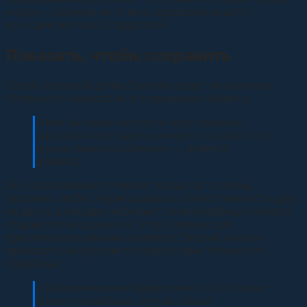
и края — должны не только городские власти,
но и сами жители Ставрополя.
Показать, чтобы сохранить
Своей основной целью Евгений видит не изучение
Успенского некрополя, а сохранение объекта.
«Мне бы очень хотелось пару упавших
надгробий поставить на место, но для этого
нужны приспособления»
, — делится
краевед.
Он с сожалением отмечает: люди часто очень
пассивны, любят перекладывать ответственность друг
на друга, а нередко избегают темы кладбищ и смерти,
стараются не думать об этом. Именно для
привлечения внимания земляков Евгений и начал
проводить экскурсии по территории Успенского
кладбища.
«Священник мне подарил книгу по истории
храма и кладбища, оттуда я брал