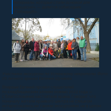
материалы, которые стали основой для
экскурсий»,
— делится собеседник
«Победы26».
Участники экскурсии по Успенскому некрополю. Фото:
Из личного архива Евгения Шуняева
Впервые Евгений провёл слушателей
по кладбищенским аллеям осенью 2022 года —
с благословения настоятеля храма. Говорит, что
поначалу жители краевого центра не слишком
интересовались ни такими экскурсиями, ни в целом
путешествиями по городу.