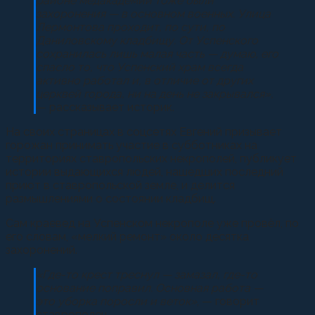
районе медакадемии тоже были
захоронения — в основном военных. Улица
Лермонтова проходит, по сути, по
Даниловскому кладбищу. От Успенского
сохранилась лишь малая часть — думаю, его
спасло то, что Успенский храм всегда
активно работал и, в отличие от других
церквей города, ни на день не закрывался»,
— рассказывает историк.
На своих страницах в соцсетях Евгений призывает
горожан принимать участие в субботниках на
территориях ставропольских некрополей, публикует
истории выдающихся людей, нашедших последний
приют в ставропольской земле, и делится
размышлениями о состоянии кладбищ.
Сам краевед на Успенском некрополе уже провёл, по
его словам, «мелкий ремонт» около десятка
захоронений.
«Где-то крест треснул — замазал, где-то
основание поправил. Основная работа —
это уборка поросли и веток»
, — говорит
ставрополец.