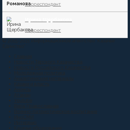
Корреспондент
Ирина Щербакова
Корреспондент
© 2015-2021 Информационное агентство "Казачье
Единство"
Главная
Новости Терского Казачества
Новости Российского Казачества
Молодежная политика
Аналитические материалы
Казаки и власть
Анонсы
Атаман
Youtube
Вера Православная
Военно-патриотическое воспитание
ИноСМИ
Интервью
Казачье образование