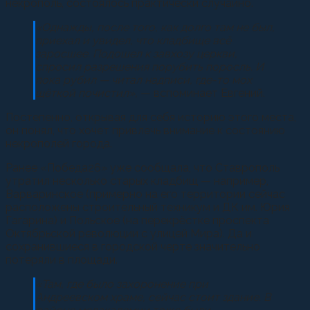
некрополь, состоялось практически случайно.
«Однажды, после того, как долго там не был,
приехал и увидел, что кладбище всё
заросшее. Подошел к завхозу церкви,
спросил разрешения порубить поросль. И
пока рубил — читал надписи, где-то мох
щёткой почистил»,
— вспоминает Евгений.
Постепенно, открывая для себя историю этого места,
он понял, что хочет привлечь внимание к состоянию
некрополей города.
Ранее «Победа26» уже сообщала, что Ставрополь
утратил несколько старых кладбищ — например,
Варваринское (примерно на его территории сейчас
расположены строительный техникум и ДК им. Юрия
Гагарина) и Польское (на перекрёстке проспекта
Октябрьской революции с улицей Мира). Да и
сохранившиеся в городской черте значительно
потеряли в площади.
«Там, где было захоронение при
Андреевском храме, сейчас стоит здание. В