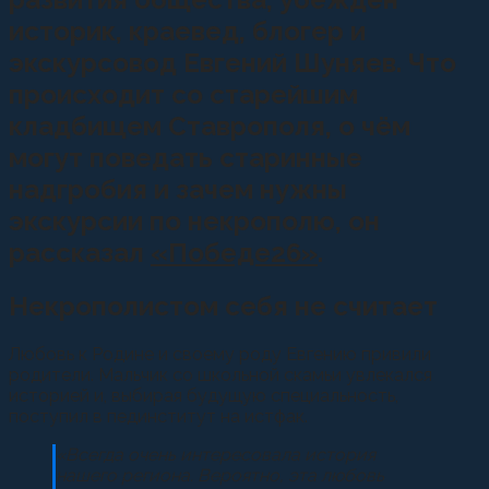
историк, краевед, блогер и
экскурсовод Евгений Шуняев. Что
происходит со старейшим
кладбищем Ставрополя, о чём
могут поведать старинные
надгробия и зачем нужны
экскурсии по некрополю, он
рассказал
«Победе26»
.
Некрополистом себя не считает
Любовь к Родине и своему роду Евгению привили
родители. Мальчик со школьной скамьи увлекался
историей и, выбирая будущую специальность,
поступил в пединститут на истфак.
«Всегда очень интересовала история
нашего региона. Вероятно, эта любовь