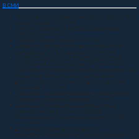
В СМИ
Всероссийские казачьи игры пройдут весной 2027
года в Москве
05.08.2026
С ДНЕМ РОЖДЕНИЯ, ДОРОГОЙ ВЛАДЫКА
КИРИЛЛ!
05.08.2026
Приняли присягу Родине
04.08.2026
Семинар по противодействию неоязыческим
культам прошел в Ставрополе
04.08.2026
СТАВРОПОЛЬСКОЙ ОКРУЖНОЙ КАЗАЧЬЕЙ
ДРУЖИНЕ ИСПОЛНИЛОСЬ 13 ЛЕТ
02.08.2026
В Москве состоялась рабочая встреча директора
Росгвардии Виктора Золотова и атамана
Всероссийского казачьего общества Виталия
Кузнецова.
31.07.2026
В Грозном состоялась рабочая встреча Виталия
Кузнецова и Ахмеда Дудаева
27.07.2026
Казачата Архиерейского казачьего конвоя
приняли участие в сдаче норматива
Ворошиловский Стрелок на полигоне МО РФ
27.07.2026
В Грозном на храм в честь святого
равноапостольного великого князя Владимира