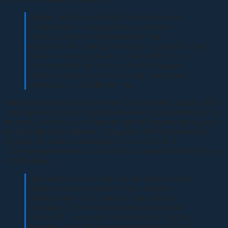
«Большинство жителей современного
Ставрополя — в недалёком прошлом
выходцы из сёл и райцентров. Они
не привыкли в выходные куда-то ходить, тем
более — на экскурсии. Но, на мой взгляд,
за последние несколько лет благодаря
усилиям моих коллег ситуация начинает
меняться»
— добавляет он.
Чем привлекает посетителей Успенское кладбище? В
своё время оно было престижным и здесь упокоились
многие достойные горожане: купец Руднев, городской
голова Иванов, поручик Гульдинский. Расположены
здесь и братские могилы участников ВОВ и
Гражданской войны, сохранился родовой склеп семьи
Конюховых.
«Кроме фамилии и дат на могилах можно
увидеть социальный статус, иногда —
профессию и обстоятельства гибели
человека. Это захоронения в основном
конца XIX — начала ХХ века. Много видел,
конечно, и более раннего периода, но это