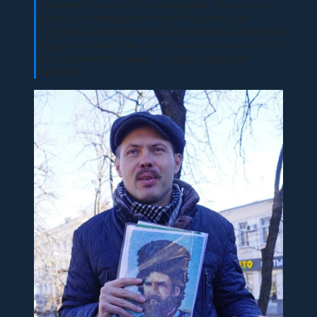
связанна с тем, что мои предки пришли на
Кавказ на первой волне его заселения
русской цивилизацией. Я хорошо знаю свою
родословную и, по сути, история края — это
история моей семьи»
, — рассказывает
Евгений.