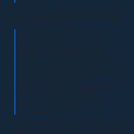
Евгений считает, что три года назад та же Успенка
была в значительно худшем состоянии, чем сегодня.
Но впереди ещё много труда.
«Хотелось бы, чтобы некрополи
сохранялись, но для этого там должен
поддерживаться порядок, они должны
посещаться людьми. Успенский храм
активно участвует в поддержании порядка
на кладбище, но банально не хватает
мужских рук. Решение проблемы одно —
должен появиться кладбищенский садовник.
А уже в помощь ему будут наши
субботники. Так, на Успенке периодически
трудились музейщики, я и экоактивисты.
Казаки восстанавливали могилы
Бентковского и атамана Папандопуло,
но нужна системная работа»,
— рассуждает краевед.
Евгений Шуняев уверен: забота о кладбищах — вопрос,
касающийся всего общества. Приложить усилия для
сохранения некрополей — а с ними и истории города