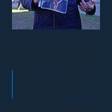
Историк, краевед, блогер и экскурсовод Евгений
Шуняев
.
Фото: Из личного архива Евгения Шуняева
Из детских лет пришёл и почтительный интерес
к могилам предков. По словам ставропольца, рос
он в сельской среде, где посещение кладбищ, уборка
родных могил были обязательной частью воспитания.
«Первая могила, которой я занимался, это
захоронение моего далёкого пращура
в селе Тугулук. Тогда с родными попытались
прочесть надпись, почистили могилу
и поставили табличку»
— добавляет
собеседник «Победы26».
Пожалуй, так Евгений впервые и соприкоснулся
с некрополистикой — вспомогательной исторической