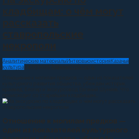
кладбищам: о чём могут
рассказать
ставропольские
некрополи
Аналитические материалы
Интервью
история
Казачья
культура
14.03.2025
Администратор
0
Отношение к могилам предков — один из показателей
культурного развития общества, убеждён историк,
краевед, блогер и экскурсовод Евгений Шуняев. Что
происходит со старейшим кладбищем...
Отношение к могилам предков —
один из показателей культурного
развития общества, убеждён