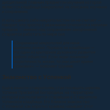
дисциплиной, главным предметом изучения которой
являются кладбища (некрополи), их описание, изучение
и сохранение.
И хоть самого себя некрополистом он не считает —
говорит, что просто с уважением относится к могилам
предков — именно над сохранением захоронений
старается работать по мере сил.
«Сохранение некрополей для меня
особенно важно. Порядок на кладбищах —
это один из критериев духовного развития
любого общества. Если люди понимают
скоротечность жизни, то они ценят время
и близких»,
— поясняет Шуняев.
Знакомство с Успенкой
Ещё в юности ставрополец стал посещать церковь
Успения Пресвятой Богородицы, на территории
которой располагается старейшее в Ставрополе
Успенское кладбище. Его близкое знакомство
с Успенкой, как коротко краевед называет этот