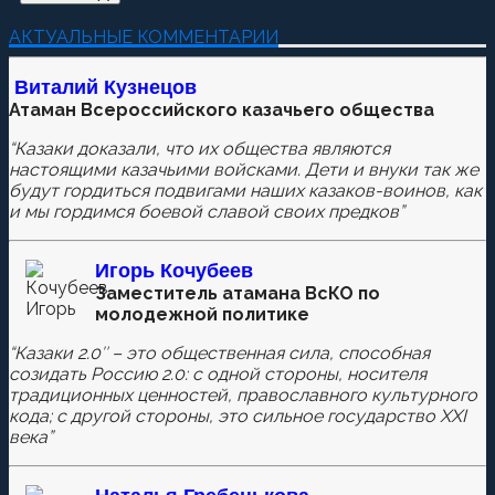
Добавить комментарий
АКТУАЛЬНЫЕ КОММЕНТАРИИ
Пока нет комментариев.
Виталий Кузнецов
Атаман Всероссийского казачьего общества
Оставьте первый комментарий.
“Казаки доказали, что их общества являются
Ваш адрес email не будет опубликован.
Обязательные
настоящими казачьими войсками. Дети и внуки так же
поля помечены
*
будут гордиться подвигами наших казаков-воинов, как
и мы гордимся боевой славой своих предков”
Игорь Кочубеев
Комментировать
Заместитель атамана ВсКО по
молодежной политике
“Казаки 2.0″ – это общественная сила, способная
созидать Россию 2.0: с одной стороны, носителя
Сохранить моё имя, email и адрес сайта в этом
традиционных ценностей, православного культурного
браузере для последующих моих комментариев.
кода; с другой стороны, это сильное государство XXI
века”