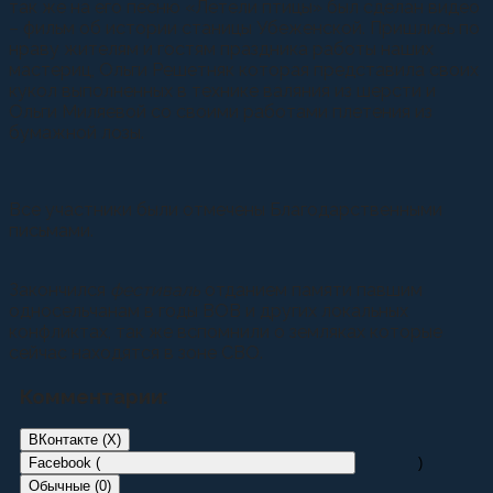
так же на его песню «Летели птицы» был сделан видео
– фильм об истории станицы Убеженской. Пришлись по
нраву жителям и гостям праздника работы наших
мастериц, Ольги Решетняк которая представила своих
кукол выполненных в технике валяния из шерсти и
Ольги Миляевой со своими работами плетения из
бумажной лозы.
Все участники были отмечены Благодарственными
письмами.
Закончился
фестиваль
отданием памяти павшим
односельчанам в годы ВОВ и других локальных
конфликтах, так же вспомнили о земляках которые
сейчас находятся в зоне СВО.
Комментарии:
ВКонтакте (
X
)
Facebook (
)
Обычные (0)