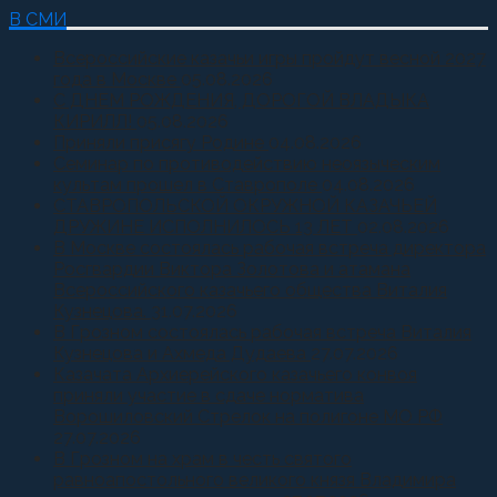
В СМИ
Всероссийские казачьи игры пройдут весной 2027
года в Москве
05.08.2026
С ДНЕМ РОЖДЕНИЯ, ДОРОГОЙ ВЛАДЫКА
КИРИЛЛ!
05.08.2026
Приняли присягу Родине
04.08.2026
Семинар по противодействию неоязыческим
культам прошел в Ставрополе
04.08.2026
СТАВРОПОЛЬСКОЙ ОКРУЖНОЙ КАЗАЧЬЕЙ
ДРУЖИНЕ ИСПОЛНИЛОСЬ 13 ЛЕТ
02.08.2026
В Москве состоялась рабочая встреча директора
Росгвардии Виктора Золотова и атамана
Всероссийского казачьего общества Виталия
Кузнецова.
31.07.2026
В Грозном состоялась рабочая встреча Виталия
Кузнецова и Ахмеда Дудаева
27.07.2026
Казачата Архиерейского казачьего конвоя
приняли участие в сдаче норматива
Ворошиловский Стрелок на полигоне МО РФ
27.07.2026
В Грозном на храм в честь святого
равноапостольного великого князя Владимира