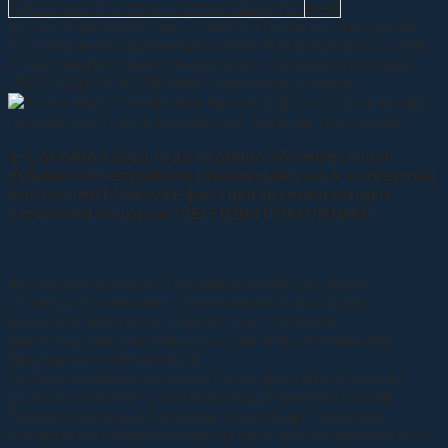
Терское войсковое казачье общество
3136
4-5 октября 2024 года станица Убеженска на Кубани
гостеприимно принимала уже в четвертый раз гостей
IV школы-фестиваля генеалогии и семейной истории
“ЛЕГЕНДЫ ПОКОЛЕНИЙ”. Фестиваль совпал...
4-5 октября 2024 года станица Убеженска на
Кубани гостеприимно принимала уже в четвертый
раз гостей IV школы-фестиваля генеалогии и
семейной истории “ЛЕГЕНДЫ ПОКОЛЕНИЙ”.
Ф
естиваль
совпал с празднованием 230-летия
станицы. Станичники отметили свой праздник
ярмаркой мастеров, реконструкторскими
экспозициями, мастер-классами и выступлениями
творческих коллективов.
По приглашению организаторов фестиваля, уже во
второй раз в нем участвуют наши земляки казаки
Терского казачьего войска: Александр Решетняк,
который исполнил юбилярам свои авторские песни, а