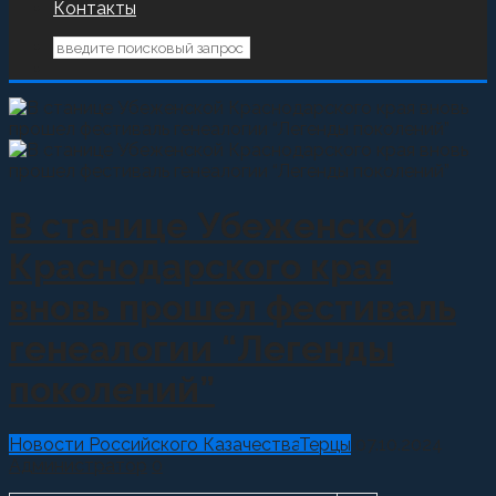
Контакты
В станице Убеженской
Краснодарского края
вновь прошел фестиваль
генеалогии “Легенды
поколений”
Новости Российского Казачества
Терцы
07.10.2024
Администратор
0