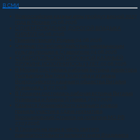
В СМИ
Всероссийские казачьи игры пройдут весной 2027
года в Москве
05.08.2026
С ДНЕМ РОЖДЕНИЯ, ДОРОГОЙ ВЛАДЫКА
КИРИЛЛ!
05.08.2026
Приняли присягу Родине
04.08.2026
Семинар по противодействию неоязыческим
культам прошел в Ставрополе
04.08.2026
СТАВРОПОЛЬСКОЙ ОКРУЖНОЙ КАЗАЧЬЕЙ
ДРУЖИНЕ ИСПОЛНИЛОСЬ 13 ЛЕТ
02.08.2026
В Москве состоялась рабочая встреча директора
Росгвардии Виктора Золотова и атамана
Всероссийского казачьего общества Виталия
Кузнецова.
31.07.2026
В Грозном состоялась рабочая встреча Виталия
Кузнецова и Ахмеда Дудаева
27.07.2026
Казачата Архиерейского казачьего конвоя
приняли участие в сдаче норматива
Ворошиловский Стрелок на полигоне МО РФ
27.07.2026
В Грозном на храм в честь святого
равноапостольного великого князя Владимира