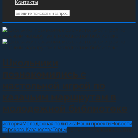
Контакты
Школьники
познакомились с
настольной игрой по
казачьим маршрутам в
молодежной библиотеке
история
Молодежная политика
Наши проекты
Новости
Терского Казачества
Терцы
25.09.2024
Администратор
0