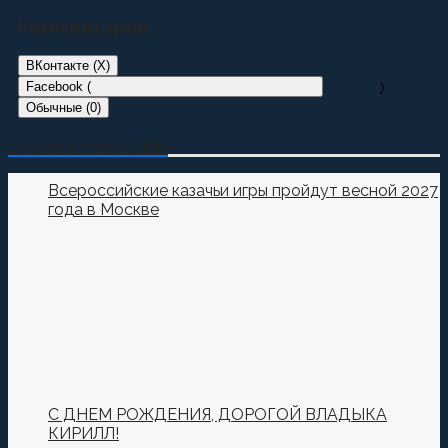
Комментарии:
ВКонтакте (
X
)
Facebook (
)
Обычные (0)
Добавить комментарий
О Казачестве в СМИ
Пока нет комментариев.
Всероссийские казачьи игры пройдут весной 2027
года в Москве
Оставьте первый комментарий.
Ваш адрес email не будет опубликован.
Обязательные
поля помечены
*
Комментировать
С ДНЕМ РОЖДЕНИЯ, ДОРОГОЙ ВЛАДЫКА
КИРИЛЛ!