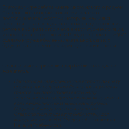
Благодаря игре ребята узнали много нового о родном
Ставропольском крае, познакомились с его
достопримечательностями, историей, научились
самостоятельно создавать свои маршруты познания
региона, выбирая исторические и культурные локации.
Использование технологий QR-кодов в формате vr360°
сделало игру еще более увлекательной, связало
будущее с прошлым в неразрывную ткань времени.
Создатели игры принесли в дар библиотеке два ее
экземпляра.
Несмотря на завершение уже второго по счету
проекта при поддержке Фонда президентских
грантов, мы продолжаем вести нашу
деятельность и с радостью знакомим казачат и
всех желающих с казачьими маршрутами.
Сердечно благодарю за приглашение
Ставропольскую краевую библиотеку для
молодежи имени В.И. Слядневой,
– отметила
Наталья Гребенькова.