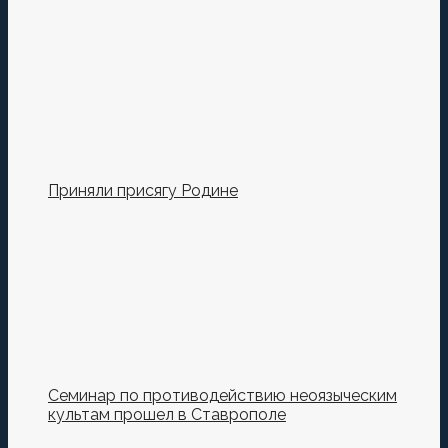
Сохранить моё имя, email и адрес сайта в этом
браузере для последующих моих комментариев.
Приняли присягу Родине
Семинар по противодействию неоязыческим
культам прошел в Ставрополе