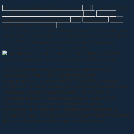
Маршруты казачьего Ставрополья
104
Ставропольское
окружное казачье общество ТВКО
2556
Терское
войсковое казачье общество
3136
Терцы
1409
Фонд
президентских грантов
113
В Ставропольской краевой библиотеке для молодежи
имени В.И. Слядневой для старшеклассников из МБОУ
СОШ № 41 города Ставрополя была проведена
краеведческая игра «Казачьи тропы...
В Ставропольской краевой библиотеке для
молодежи имени В.И. Слядневой для
старшеклассников из МБОУ СОШ № 41 города
Ставрополя была проведена краеведческая игра
«Казачьи тропы Ставрополья». В настолку
сразились воспитанники казачьих кадетских
классов, а показала особенности игры
руководитель проекта «Маршруты казачьего
Ставрополья», председатель Благотворительного
фонда «Хопёрцы» Наталья Гребенькова.