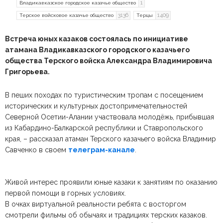
1
Владикавказское городское казачье общество
3136
1409
Терское войсковое казачье общество
Терцы
Встреча юных казаков состоялась по инициативе
атамана Владикавказского городского казачьего
общества Терского войска Александра Владимировича
Григорьева.
В пеших походах по туристическим тропам с посещением
исторических и культурных достопримечательностей
Северной Осетии-Алании участвовала молодёжь, прибывшая
из Кабардино-Балкарской республики и Ставропольского
края, – рассказал атаман Терского казачьего войска Владимир
Савченко в своем
телеграм-канале
.
Живой интерес проявили юные казаки к занятиям по оказанию
первой помощи в горных условиях.
В очках виртуальной реальности ребята с восторгом
смотрели фильмы об обычаях и традициях терских казаков.