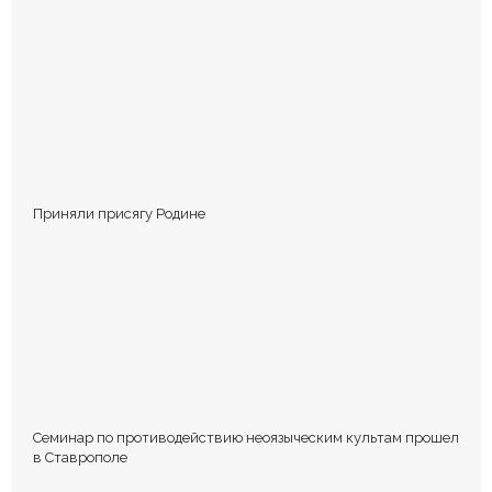
КОММЕНТИРОВАТЬ
Приняли присягу Родине
Сохранить моё имя, email и адрес сайта в этом браузере для
последующих моих комментариев.
Семинар по противодействию неоязыческим культам прошел
в Ставрополе