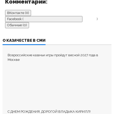
Комментарии:
ВКонтакте (
X
)
Facebook (
)
Обычные (0)
ДОБАВИТЬ КОММЕНТАРИЙ
О КАЗАЧЕСТВЕ В СМИ
Пока нет комментариев.
Всероссийские казачьи игры пройдут весной 2027 года в
Оставьте первый комментарий.
Москве
Ваш адрес email не будет опубликован.
Обязательные поля
помечены
*
С ДНЕМ РОЖДЕНИЯ, ДОРОГОЙ ВЛАДЫКА КИРИЛЛ!