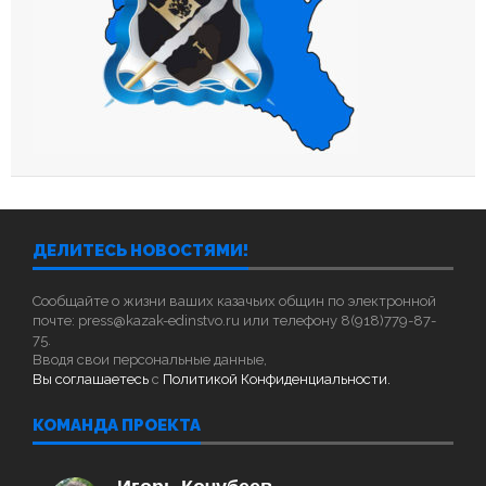
ДЕЛИТЕСЬ НОВОСТЯМИ!
Сообщайте о жизни ваших казачьих общин по электронной
почте: press@kazak-edinstvo.ru или телефону 8(918)779-87-
75.
Вводя свои персональные данные,
Вы соглашаетесь
с
Политикой Конфиденциальности.
КОМАНДА ПРОЕКТА