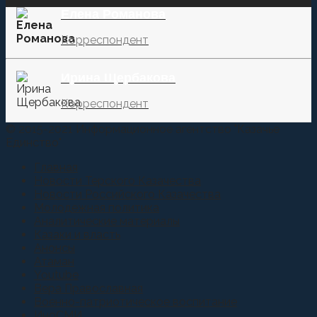
Елена Романова
Корреспондент
Ирина Щербакова
Корреспондент
© 2015-2021 Информационное агентство "Казачье
Единство"
Главная
Новости Терского Казачества
Новости Российского Казачества
Молодежная политика
Аналитические материалы
Казаки и власть
Анонсы
Атаман
Youtube
Вера Православная
Военно-патриотическое воспитание
ИноСМИ