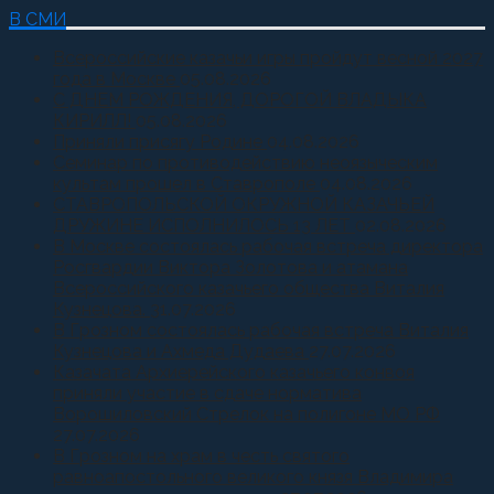
В СМИ
Всероссийские казачьи игры пройдут весной 2027
года в Москве
05.08.2026
С ДНЕМ РОЖДЕНИЯ, ДОРОГОЙ ВЛАДЫКА
КИРИЛЛ!
05.08.2026
Приняли присягу Родине
04.08.2026
Семинар по противодействию неоязыческим
культам прошел в Ставрополе
04.08.2026
СТАВРОПОЛЬСКОЙ ОКРУЖНОЙ КАЗАЧЬЕЙ
ДРУЖИНЕ ИСПОЛНИЛОСЬ 13 ЛЕТ
02.08.2026
В Москве состоялась рабочая встреча директора
Росгвардии Виктора Золотова и атамана
Всероссийского казачьего общества Виталия
Кузнецова.
31.07.2026
В Грозном состоялась рабочая встреча Виталия
Кузнецова и Ахмеда Дудаева
27.07.2026
Казачата Архиерейского казачьего конвоя
приняли участие в сдаче норматива
Ворошиловский Стрелок на полигоне МО РФ
27.07.2026
В Грозном на храм в честь святого
равноапостольного великого князя Владимира