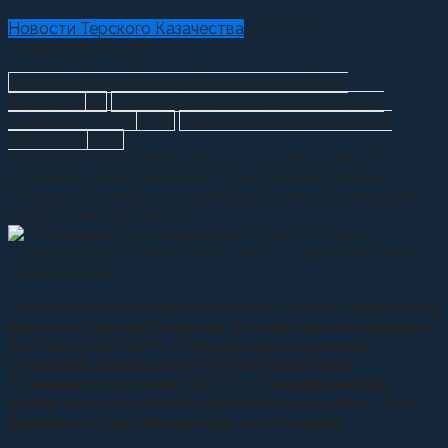
Новости Терского Казачества
27.06.2024
Администратор
0
Мобильный мультимедийный музей истории
казачеств
84
Ставропольское окружное казачье
общество ТВКО
2556
Терское войсковое казачье
общество
3136
Чтобы почтить память всех, кто стойко сражался с
врагом во время Великой Отечественной войны и
сегодня участвует в Специальной военной операции,
казаки Алексей Сачков...
Чтобы почтить память всех, кто стойко сражался с
врагом во время Великой Отечественной войны и
сегодня участвует в Специальной военной
операции, казаки Алексей Сачков и Иван
Кожемяко посетили ГБУСО «Ставропольский
центр социальной помощи семье и детям». Они
привезли мультимедийную экспозицию.