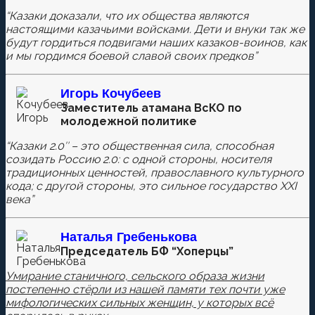
“Казаки доказали, что их общества являются
Ваш адрес email не будет опубликован.
Обязательные
настоящими казачьими войсками. Дети и внуки так же
поля помечены
*
будут гордиться подвигами наших казаков-воинов, как
и мы гордимся боевой славой своих предков”
Игорь Кочубеев
Комментировать
Заместитель атамана ВсКО по
молодежной политике
“Казаки 2.0″ – это общественная сила, способная
созидать Россию 2.0: с одной стороны, носителя
Сохранить моё имя, email и адрес сайта в этом
традиционных ценностей, православного культурного
браузере для последующих моих комментариев.
кода; с другой стороны, это сильное государство XXI
века”
Наталья
Гребенькова
Председатель БФ “Хоперцы”
Умирание станичного, сельского образа жизни
постепенно стёрли из нашей памяти тех почти уже
мифологических сильных женщин, у которых всё