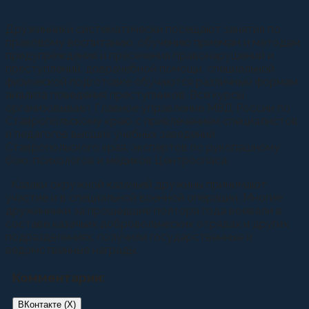
Дружинники систематически посещают занятия по
правовому воспитанию, обучению приемам и методам
предупреждения и пресечения правонарушений и
преступлений, доврачебной помощи, специальной
физической подготовке обучаются различным формам
анализа поведения преступников. Все курсы
организовывает Главное управление МВД России по
Ставропольскому краю с привлечением специалистов
и педагогов высших учебных заведений
Ставропольского края, экспертов по рукопашному
бою, психологов и медиков Центроспаса.
Казаки окружной казачьей дружины принимают
участие и в специальной военной операции. Многие
дружинники за прошедшие полтора года воевали в
составе казачьих добровольческих отрядах и других
подразделениях, получили государственные и
ведомственные награды.
Комментарии:
ВКонтакте (
X
)