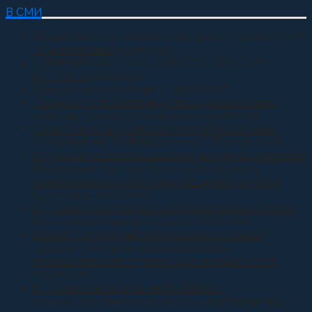
В СМИ
Всероссийские казачьи игры пройдут весной 2027
года в Москве
05.08.2026
С ДНЕМ РОЖДЕНИЯ, ДОРОГОЙ ВЛАДЫКА
КИРИЛЛ!
05.08.2026
Приняли присягу Родине
04.08.2026
Семинар по противодействию неоязыческим
культам прошел в Ставрополе
04.08.2026
СТАВРОПОЛЬСКОЙ ОКРУЖНОЙ КАЗАЧЬЕЙ
ДРУЖИНЕ ИСПОЛНИЛОСЬ 13 ЛЕТ
02.08.2026
В Москве состоялась рабочая встреча директора
Росгвардии Виктора Золотова и атамана
Всероссийского казачьего общества Виталия
Кузнецова.
31.07.2026
В Грозном состоялась рабочая встреча Виталия
Кузнецова и Ахмеда Дудаева
27.07.2026
Казачата Архиерейского казачьего конвоя
приняли участие в сдаче норматива
Ворошиловский Стрелок на полигоне МО РФ
27.07.2026
В Грозном на храм в честь святого
равноапостольного великого князя Владимира