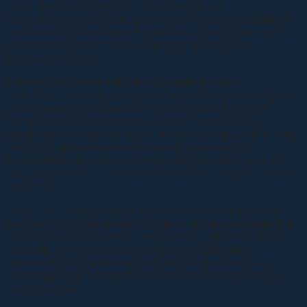
свою деятельность там, где повышенная
криминогенная обстановка и практически ежедневно
выявляются нарушения Российского законодательства
не только в области Административного, но и
Уголовного права.
Помимо пресечения правонарушений, казаки
участвуют в предупреждении правонарушений путем
разъяснения гражданам о последствиях в случае
совершения противоправных проступков. Ведут
профилактические беседы с лицами, входящими в зону
риска (подростками, молодежью, лицами без
определенного место жительства, безработными) о
вреде курения, потребления алкоголя и наркотических
средств.
Так, в 2022 году только в Георгиевском округе было
раскрыто 1667 административных правонарушений, а
в 2023 году по результатам совместной работы за 6
месяцев личным составом Окружной дружины
выявлено 1673 правонарушений, задержано 6 лиц,
находящихся в федеральном розыске и раскрыто 40
преступлений.