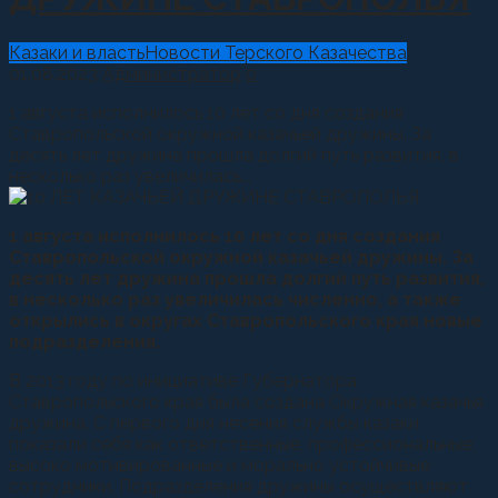
Казаки и власть
Новости Терского Казачества
01.08.2023
Администратор
0
1 августа исполнилось 10 лет со дня создания
Ставропольской окружной казачьей дружины. За
десять лет дружина прошла долгий путь развития, в
несколько раз увеличилась...
1 августа исполнилось 10 лет со дня создания
Ставропольской окружной казачьей дружины. За
десять лет дружина прошла долгий путь развития,
в несколько раз увеличилась численно, а также
открылись в округах Ставропольского края новые
подразделения.
В 2013 году по инициативе Губернатора
Ставропольского края была создана Окружная казачья
дружина. С первого дня несения службы казаки
показали себя как ответственные, профессиональные,
высоко мотивированные и морально устойчивые
сотрудники. Подразделения дружины осуществляют