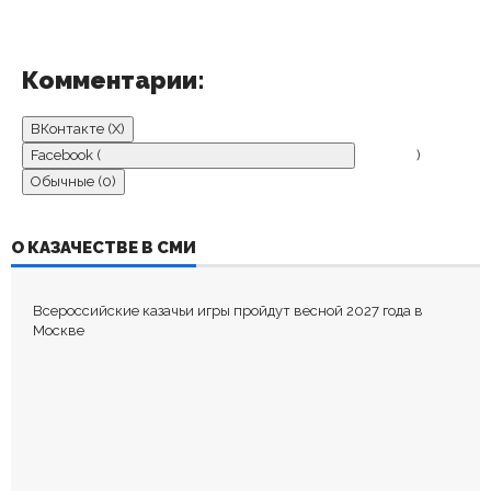
Комментарии:
ВКонтакте (
X
)
Facebook (
)
Обычные (0)
ДОБАВИТЬ КОММЕНТАРИЙ
О КАЗАЧЕСТВЕ В СМИ
Пока нет комментариев.
Всероссийские казачьи игры пройдут весной 2027 года в
Оставьте первый комментарий.
Москве
Ваш адрес email не будет опубликован.
Обязательные поля
помечены
*