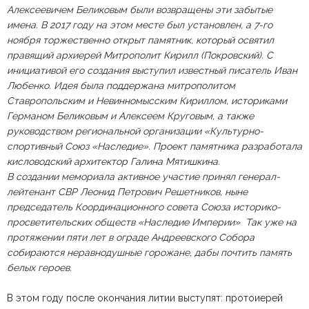
Алексеевичем Беликовым были возвращены эти забытые
имена. В 2017 году на этом месте был установлен, а 7-го
ноября торжественно открыт памятник, который освятил
правящий архиерей Митрополит Кирилл (Покровский). С
инициативой его создания выступил известный писатель Иван
Любенко. Идея была поддержана митрополитом
Ставропольским и Невинномысским Кириллом, историками
Германом Беликовым и Алексеем Круговым, а также
руководством региональной организации «Культурно-
спортивный Союз «Наследие». Проект памятника разработала
кисловодский архитектор Галина Мятишкина.
В создании мемориала активное участие принял генерал-
лейтенант СВР Леонид Петрович Решетников, ныне
председатель Координационного совета Союза историко-
просветительских обществ «Наследие Империи» Так уже на
протяжении пяти лет в ограде Андреевского Собора
собираются неравнодушные горожане, дабы почтить память
белых героев.
В этом году после окончания литии выступят: протоиерей