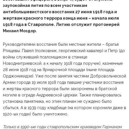
заупокойная лития по всем участникам
антибольшевистского восстания 27 июня 1918 года и
жертвам красного террора конца июня – начала июля
1918 года в Ставрополе. Литию отслужит протоиерей
Михаил Моздор.
Руководителями восстания были местные жители – братья
Ртищевы: Павел (полковник, георгиевский кавалер) и Петр (до
войны служивший псаломщиком в станице
Новодмитриевской, а к началу 1918 года поручик), казненные
28 июня 1918 год на Ярмарочной площади (ныне площадь
Орджоникидзе). Уже после занятия частями Добровольческой
Армии города 19 июля 1918 года павшие участники восстания
и жертвы красного террора были захоронены в братской
могиле в ограде Андреевской церкви. Также планировалась
установка памятника, но этим планам не суждено было
сбыться. А в 1939 году кладбище (на котором хоронили даже в
1920-ых годах) было уничтожено.
Только в 1990-ые годы ставропольским краеведом Германом