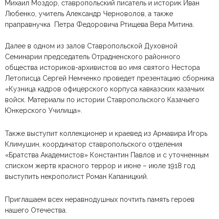
Михаил Моздор, ставропольский писатель и историк Иван
Любенко, учитель Александр Черноволов, а также
праправнучка Петра Федоровича Ртищева Вера Митина.
Далее в одном из залов Ставропольской Духовной
Семинарии председатель Отрадненского районного
общества историков-архивистов во имя святого Нестора
Летописца Сергей Немченко проведет презентацию сборника
«Кузница кадров офицерского корпуса кавказских казачьих
войск. Материалы по истории Ставропольского Казачьего
Юнкерского Училища».
Также выступит коллекционер и краевед из Армавира Игорь
Климушин, координатор ставропольского отделения
«Братства Академистов» Константин Павлов и с уточненным
списком жертв красного террор и июне – июле 1918 год
выступить некрополист Роман Капаницкий.
Приглашаем всех неравнодушных почтить память героев
нашего Отечества.