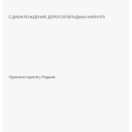
С ДНЕМ РОЖДЕНИЯ, ДОРОГОЙ ВЛАДЫКА КИРИЛЛ!
КОММЕНТИРОВАТЬ
Приняли присягу Родине
Сохранить моё имя, email и адрес сайта в этом браузере для
последующих моих комментариев.