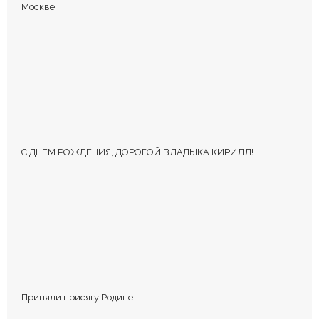
Оставьте первый комментарий.
Москве
Ваш адрес email не будет опубликован.
Обязательные поля
помечены
*
С ДНЕМ РОЖДЕНИЯ, ДОРОГОЙ ВЛАДЫКА КИРИЛЛ!
КОММЕНТИРОВАТЬ
Приняли присягу Родине