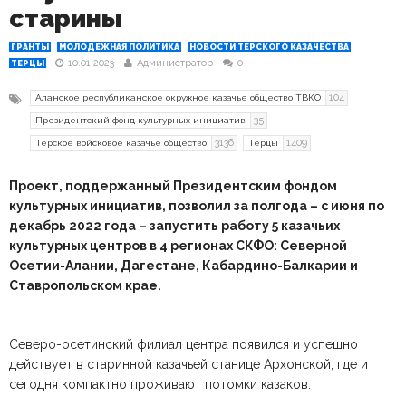
старины
ГРАНТЫ
МОЛОДЕЖНАЯ ПОЛИТИКА
НОВОСТИ ТЕРСКОГО КАЗАЧЕСТВА
10.01.2023
Администратор
0
ТЕРЦЫ
104
Аланское республиканское окружное казачье общество ТВКО
35
Президентский фонд культурных инициатив
3136
1409
Терское войсковое казачье общество
Терцы
Проект, поддержанный Президентским фондом
культурных инициатив, позволил за полгода – с июня по
декабрь 2022 года – запустить работу 5 казачьих
культурных центров в 4 регионах СКФО: Северной
Осетии-Алании, Дагестане, Кабардино-Балкарии и
Ставропольском крае.
Северо-осетинский филиал центра появился и успешно
действует в старинной казачьей станице Архонской, где и
сегодня компактно проживают потомки казаков.