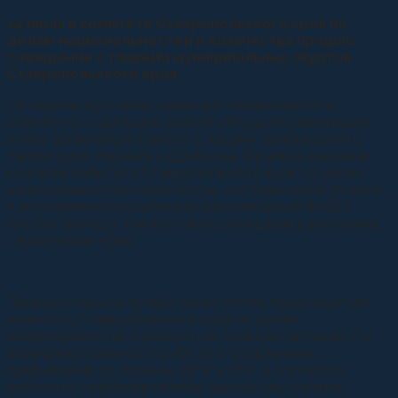
14 июля в комитете Ставропольского края по
делам национальностей и казачества прошло
совещание с главами муниципальных округов
Ставропольского края.
На первом кустовом семинаре члены комитета
совместно с органами власти обсудили реализацию
плана организации работы с лицами, прибывшими с
территорий Украины и Донбасса. В рамках решения
коллегии комитета Ставропольского края по делам
национальностей и казачества, состоявшейся 30 июня,
и исполнения методических рекомендаций ФАДН
России пройдут три кустовых совещания в различных
территориях края.
Первое открыл и провёл заместитель председателя
комитета Ставропольского края по делам
национальностей и казачества Алексей Чаплыгин. Он
подчеркнул важность работы с гражданами,
прибывшими из Украины, ДНР и ЛНР, в том числе
работы по информированию данных лиц о мерах