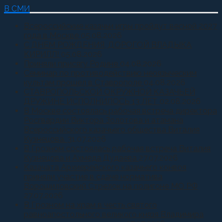
В СМИ
Всероссийские казачьи игры пройдут весной 2027
года в Москве
05.08.2026
С ДНЕМ РОЖДЕНИЯ, ДОРОГОЙ ВЛАДЫКА
КИРИЛЛ!
05.08.2026
Приняли присягу Родине
04.08.2026
Семинар по противодействию неоязыческим
культам прошел в Ставрополе
04.08.2026
СТАВРОПОЛЬСКОЙ ОКРУЖНОЙ КАЗАЧЬЕЙ
ДРУЖИНЕ ИСПОЛНИЛОСЬ 13 ЛЕТ
02.08.2026
В Москве состоялась рабочая встреча директора
Росгвардии Виктора Золотова и атамана
Всероссийского казачьего общества Виталия
Кузнецова.
31.07.2026
В Грозном состоялась рабочая встреча Виталия
Кузнецова и Ахмеда Дудаева
27.07.2026
Казачата Архиерейского казачьего конвоя
приняли участие в сдаче норматива
Ворошиловский Стрелок на полигоне МО РФ
27.07.2026
В Грозном на храм в честь святого
равноапостольного великого князя Владимира