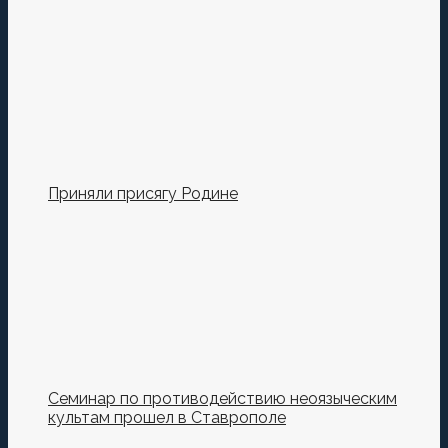
Сохранить моё имя, email и адрес сайта в этом
браузере для последующих моих комментариев.
Приняли присягу Родине
Семинар по противодействию неоязыческим
культам прошел в Ставрополе