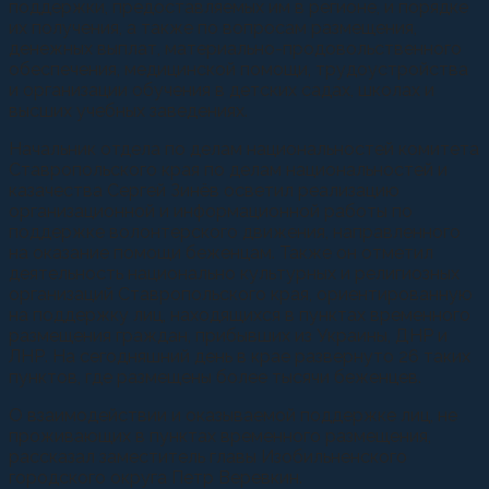
поддержки, предоставляемых им в регионе, и порядке
их получения, а также по вопросам размещения,
денежных выплат, материально-продовольственного
обеспечения, медицинской помощи, трудоустройства
и организации обучения в детских садах, школах и
высших учебных заведениях.
Начальник отдела по делам национальностей комитета
Ставропольского края по делам национальностей и
казачества Сергей Зинёв осветил реализацию
организационной и информационной работы по
поддержке волонтерского движения, направленного
на оказание помощи беженцам. Также он отметил
деятельность национально культурных и религиозных
организаций Ставропольского края, ориентированную
на поддержку лиц, находящихся в пунктах временного
размещения граждан, прибывших из Украины, ДНР и
ЛНР. На сегодняшний день в крае развернуто 26 таких
пунктов, где размещены более тысячи беженцев.
О взаимодействии и оказываемой поддержке лиц, не
проживающих в пунктах временного размещения,
рассказал заместитель главы Изобильненского
городского округа Петр Веревкин.