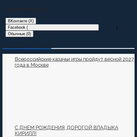
Комментарии:
ВКонтакте (
X
)
Facebook (
)
Обычные (0)
Добавить комментарий
О Казачестве в СМИ
Пока нет комментариев.
Всероссийские казачьи игры пройдут весной 2027
года в Москве
Оставьте первый комментарий.
Ваш адрес email не будет опубликован.
Обязательные
поля помечены
*
Комментировать
С ДНЕМ РОЖДЕНИЯ, ДОРОГОЙ ВЛАДЫКА
КИРИЛЛ!