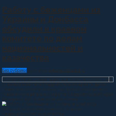
Работу с беженцами из
Украины и Донбасса
обсудили в краевом
комитете по делам
национальностей и
казачества
Без рубрики
15.07.2022
Администратор
0
Комитет СК по делам национальностей и казачества
31
14 июля в комитете Ставропольского края по делам
национальностей и казачества прошло совещание с
главами муниципальных округов Ставропольского края.
На первом кустовом семинаре члены...