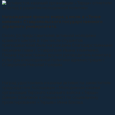
Награждение прошло вчера, 5 июля, в «Точке
кипения» Ставропольского государственного
аграрного университета.
Около 50 представителей активной молодежи
краевого центра, в том числе студентов
преподавателей были награждены благодарственными
письмами главы г. Ставрополя Ивана Ульянченко.
Письма торжественно вручил руководитель комитета
культуры и молодежной политики администрации г.
Ставрополя Николай Головин.
Наград удостоились и казачьи активисты: заместитель
председателя Ассоциации «Молодежная казачья
организация Терского казачьего войска «Терцы»
Демьян Шлапаков и специалист по социальному
проектированию «Терцев» Инна Бокова.