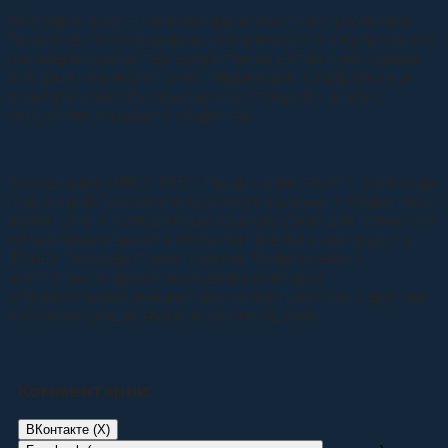
Молодые люди – инициаторы и участники различных
проектов по сохранению исторического и культурного
наследия казачества, воспитанию детей и молодежи,
которые реализуются на территории Ставрополя и
всего региона при поддержке Ставропольского
окружного казачьего общества.
Ассоциация «МКО ТКВ «Терцы» действует с 2018 года
под эгидой Терского войскового казачьего общества и
является его молодежным крылом. Свою деятельность
объединение ведет в области привлечения средств
Фонда Президентских грантов, Федерального
агентства по делам молодежи, конкурса
«Православная инициатива» в партнерстве с другими
казачьими обществами и организациями.
Комментарии:
ВКонтакте (
X
)