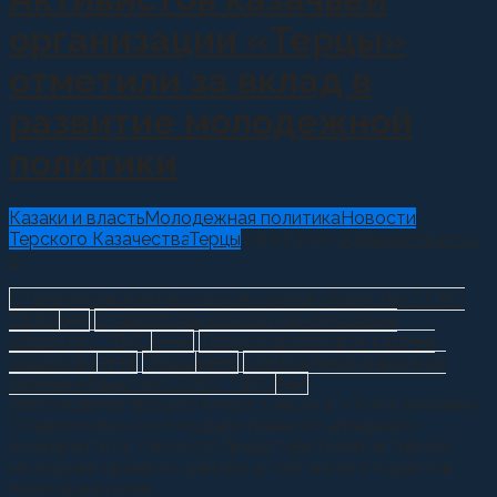
организации «Терцы»
отметили за вклад в
развитие молодежной
политики
Казаки и власть
Молодежная политика
Новости
Терского Казачества
Терцы
06.07.2022
Администратор
0
Ставропольское городское казачье общество СОКО
ТВКО
193
Ставропольское окружное казачье
общество ТВКО
2556
Терское войсковое казачье
общество
3136
Терцы
1409
Центральное районное
казачье общество СОКО ТВКО
547
Награждение прошло вчера, 5 июля, в «Точке кипения»
Ставропольского государственного аграрного
университета. Около 50 представителей активной
молодежи краевого центра, в том числе студентов
преподавателей...