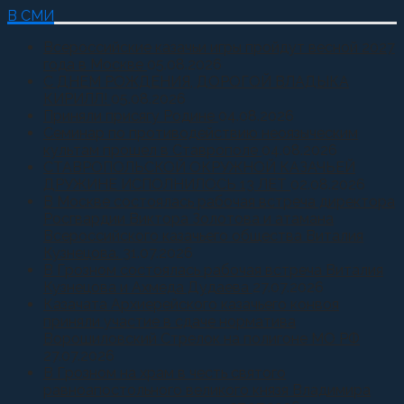
В СМИ
Всероссийские казачьи игры пройдут весной 2027
года в Москве
05.08.2026
С ДНЕМ РОЖДЕНИЯ, ДОРОГОЙ ВЛАДЫКА
КИРИЛЛ!
05.08.2026
Приняли присягу Родине
04.08.2026
Семинар по противодействию неоязыческим
культам прошел в Ставрополе
04.08.2026
СТАВРОПОЛЬСКОЙ ОКРУЖНОЙ КАЗАЧЬЕЙ
ДРУЖИНЕ ИСПОЛНИЛОСЬ 13 ЛЕТ
02.08.2026
В Москве состоялась рабочая встреча директора
Росгвардии Виктора Золотова и атамана
Всероссийского казачьего общества Виталия
Кузнецова.
31.07.2026
В Грозном состоялась рабочая встреча Виталия
Кузнецова и Ахмеда Дудаева
27.07.2026
Казачата Архиерейского казачьего конвоя
приняли участие в сдаче норматива
Ворошиловский Стрелок на полигоне МО РФ
27.07.2026
В Грозном на храм в честь святого
равноапостольного великого князя Владимира