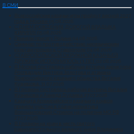
В СМИ
Всероссийские казачьи игры пройдут весной 2027
года в Москве
05.08.2026
С ДНЕМ РОЖДЕНИЯ, ДОРОГОЙ ВЛАДЫКА
КИРИЛЛ!
05.08.2026
Приняли присягу Родине
04.08.2026
Семинар по противодействию неоязыческим
культам прошел в Ставрополе
04.08.2026
СТАВРОПОЛЬСКОЙ ОКРУЖНОЙ КАЗАЧЬЕЙ
ДРУЖИНЕ ИСПОЛНИЛОСЬ 13 ЛЕТ
02.08.2026
В Москве состоялась рабочая встреча директора
Росгвардии Виктора Золотова и атамана
Всероссийского казачьего общества Виталия
Кузнецова.
31.07.2026
В Грозном состоялась рабочая встреча Виталия
Кузнецова и Ахмеда Дудаева
27.07.2026
Казачата Архиерейского казачьего конвоя
приняли участие в сдаче норматива
Ворошиловский Стрелок на полигоне МО РФ
27.07.2026
В Грозном на храм в честь святого
равноапостольного великого князя Владимира