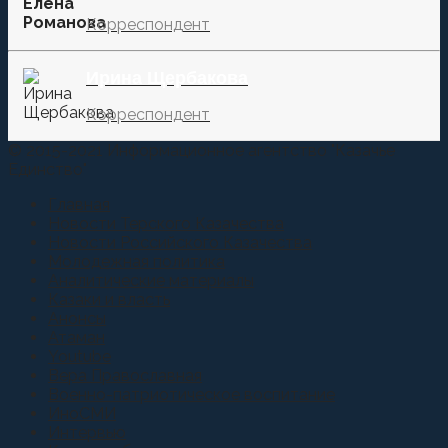
Корреспондент
Ирина Щербакова
Корреспондент
© 2015-2021 Информационное агентство "Казачье
Единство"
Главная
Новости Терского Казачества
Новости Российского Казачества
Молодежная политика
Аналитические материалы
Казаки и власть
Анонсы
Атаман
Youtube
Вера Православная
Военно-патриотическое воспитание
ИноСМИ
Интервью