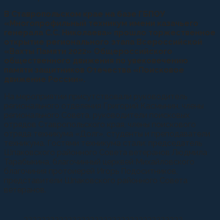
В Ставропольском крае на базе ГБПОУ
«Многопрофильный техникум имени казачьего
генерала С.С. Николаева» прошло торжественное
открытие регионального этапа Всероссийской
«Вахты Памяти 2022» Общероссийского
общественного движения по увековечению
памяти защитников Отечества «Поисковое
движение России».
На мероприятии присутствовали руководитель
регионального отделения Григорий Касмынин, члены
регионального Совета, руководители поисковых
отрядов Ставропольского края, члены поискового
отряда техникума «Долг», студенты и преподаватели
техникума. Гостями техникума стали: председатель
Шпаковского районного Совета ветеранов Людмила
Тарабыкина, благочинный церквей Михайловского
благочиния протоиерей Игорь Подоситников,
представители Шпаковского районного Совета
ветеранов.