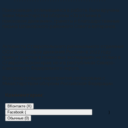
????????????????????????????????????
Поисковикам, отличившимся в работе, были вручены
знаки Министерства обороны «За отличие в
поисковом движении», грамоты и благодарственные
письма Шпаковского районного Совета ветеранов.
Активисты Ставропольского регионального отделения
ООД «Поисковое движение России» в 2022 году
примут участие в поисковых экспедициях не только в
Ставропольском крае, но и в республиках Северо-
Кавказского Федерального округа.
Все предстоящие мероприятия согласованы с
Министерством обороны Российской Федерации.
Комментарии:
ВКонтакте (
X
)
Facebook (
)
Обычные (0)