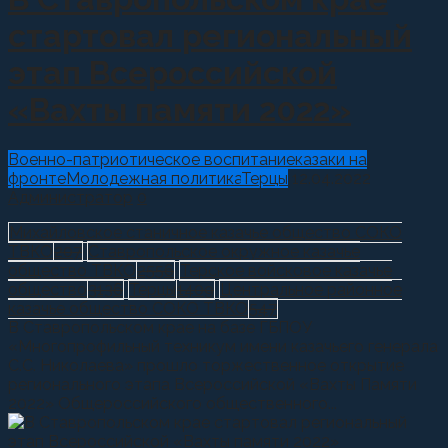
стартовал региональный
этап Всероссийской
«Вахты памяти 2022»
Военно-патриотическое воспитание
казаки на
фронте
Молодежная политика
Терцы
12.04.2022
Администратор
0
Михайловское станичное казачье общество СОКО
ТВКО
207
Ставропольское окружное казачье
общество ТВКО
2556
Терское войсковое казачье
общество
3136
Терцы
1409
Центральное районное
казачье общество СОКО ТВКО
547
В Ставропольском крае на базе ГБПОУ
«Многопрофильный техникум имени казачьего генерала
С.С. Николаева» прошло торжественное открытие
регионального этапа Всероссийской «Вахты Памяти
2022» Общероссийского общественного...