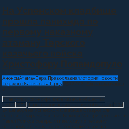
На Успенском кладбище
прошла панихида по
первому наказному
атаману Терского
казачьего войска
Христофору Попандопуло
Анонсы
Атаман
Вера Православная
история
Новости
Терского Казачества
Терцы
25.12.2021
Алёна Глазунова
0
Ставропольское окружное казачье общество
ТВКО
2556
Терское войсковое казачье общество
3136
25 декабря на Успенском кладбище Ставрополя
настоятель храма Успения Божией Матери протоиерей
Павел Рожков совершил панихиду по первому
наказному атаману Терского казачьего войска