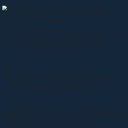
Христофору...
25 декабря на Успенском кладбище Ставрополя
настоятель храма Успения Божией Матери протоиерей
Павел Рожков совершил панихиду по первому
наказному атаману Терского казачьего войска
Христофору Егоровичу Попандопуло.
В этот раз на мероприятие пришли казаки,
представители греческой общины Ставрополя,
политические и общественные деятели, в частности,
бизнесмен и предприниматель Илья Илиади.
– Мы все должны помнить своих полководцев, своих
генералов, руководителей, поминать и молиться о них.
Сегодня день памяти атамана Христофора
Попандопуло. И дай Бог, чтобы эта память не