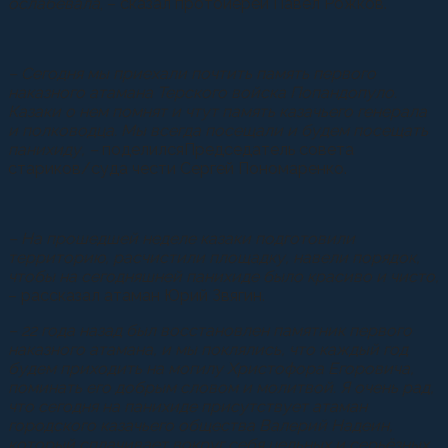
ослабевала
, – сказал протоиерей Павел Рожков.
– Сегодня мы приехали почтить память первого
наказного атамана Терского войска Попандопуло.
Казаки о нем помнят и чтут память казачьего генерала
и полководца. Мы всегда посещали и будем посещать
панихиду, –
поделилсяПредседатель совета
стариков/суда чести Сергей Пономаренко.
– На прошедшей неделе казаки подготовили
территорию, расчистили площадку, навели порядок,
чтобы на сегодняшней панихиде было красиво и чисто,
– рассказал атаман Юрий Звягин.
– 22 года назад был восстановлен памятник первого
наказного атамана, и мы поклялись, что каждый год
будем приходить на могилу Христофора Егоровича,
поминать его добрым словом и молитвой. Я очень рад,
что сегодня на панихиде присутствует атаман
городского казачьего общества Валерий Надеин,
который сплачивает вокруг себя цельных и серьёзных