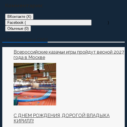
Комментарии:
ВКонтакте (
X
)
Facebook (
)
Обычные (0)
Добавить комментарий
О Казачестве в СМИ
Пока нет комментариев.
Всероссийские казачьи игры пройдут весной 2027
года в Москве
Оставьте первый комментарий.
Ваш адрес email не будет опубликован.
Обязательные
поля помечены
*
Комментировать
С ДНЕМ РОЖДЕНИЯ, ДОРОГОЙ ВЛАДЫКА
КИРИЛЛ!