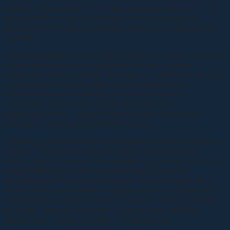
людей и молодёжь. И это даёт нам надежду на то, что
не пропадёт наша святая вера и Россия в целом,
–
процитировал представитель греческой общины Илья
Илиади.
– В завершении хотелось бы сказать, что ныне живущее
поколение должны не посрамить память наших
предков нашими делами. Делами, которыми в эти годы
каждому поколению надо сейчас заниматься.
Молодёжи нужно сейчас учиться на отлично,
старшему поколению усерднее работать,
воцерковляться, – подытожил атаман городского
казачьего общества Валерий Надеин.
Справка: 9 января 1809 года родился первый наказной
атаман Терского казачьего войска Попандопуло
Христофор Егорович (Георгиевич). 19 ноября 1860 г. по
инициативе наместника Кавказа Барятинского,
Высочайшим Указом императора Александра II, было
образовано из линейных и черноморских казаков два
казачьих войска: Кубанское и Терское. Тем же Указом
во главе Терского казачьего войска стал генерал-
майор Христофор Егорович Попандопуло.