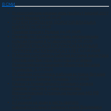
В СМИ
Всероссийские казачьи игры пройдут весной 2027
года в Москве
05.08.2026
С ДНЕМ РОЖДЕНИЯ, ДОРОГОЙ ВЛАДЫКА
КИРИЛЛ!
05.08.2026
Приняли присягу Родине
04.08.2026
Семинар по противодействию неоязыческим
культам прошел в Ставрополе
04.08.2026
СТАВРОПОЛЬСКОЙ ОКРУЖНОЙ КАЗАЧЬЕЙ
ДРУЖИНЕ ИСПОЛНИЛОСЬ 13 ЛЕТ
02.08.2026
В Москве состоялась рабочая встреча директора
Росгвардии Виктора Золотова и атамана
Всероссийского казачьего общества Виталия
Кузнецова.
31.07.2026
В Грозном состоялась рабочая встреча Виталия
Кузнецова и Ахмеда Дудаева
27.07.2026
Казачата Архиерейского казачьего конвоя
приняли участие в сдаче норматива
Ворошиловский Стрелок на полигоне МО РФ
27.07.2026
В Грозном на храм в честь святого
равноапостольного великого князя Владимира