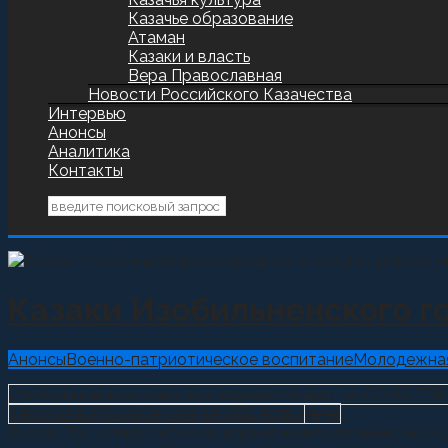
Казачье образование
Атаман
Казаки и власть
Вера Православная
Новости Российского Казачества
Интервью
Анонсы
Аналитика
Контакты
Казаки Изобильненского г
Анонсы
Военно-патриотическое воспитание
Молодежная
Изобильненское районное казачье общество СОКО ТВ
Терское войсковое казачье общество
3136
В селе Подлужном прошли первые муниципальные молодеж