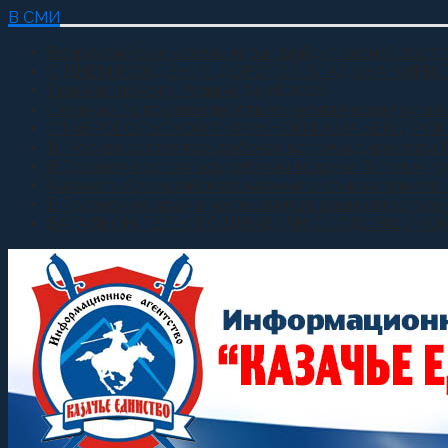
В СМИ
Всероссийские казачьи игры пройдут весной 2027 
С ДНЕМ РОЖДЕНИЯ, ДОРОГОЙ ВЛАДЫКА КИРИЛ
Приняли присягу Родине
04.08.2026
Семинар по противодействию неоязыческим культ
СТАВРОПОЛЬСКОЙ ОКРУЖНОЙ КАЗАЧЬЕЙ ДРУЖ
В Москве состоялась рабочая встреча директора 
В Грозном состоялась рабочая встреча Виталия К
Казачата Архиерейского казачьего конвоя принял
В Грозном на храм в честь святого равноапостоль
БАТАЛЬОН ТЕРЕК ПОЗДРАВИЛИ С ГОДОВЩИНО