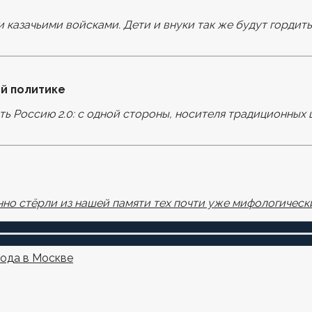
и казачьими войсками. Дети и внуки так же будут гордит
оля помечены
*
й политике
ать Россию 2.0: с одной стороны, носителя традиционных 
узере для последующих моих комментариев.
но стёрли из нашей памяти тех почти уже мифологически
года в Москве