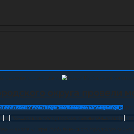
ородского округа провели 
 политика
Новости Терского Казачества
спорт
Терцы
17.1
КО
78
Рождественское хуторское казачье общество
9
Ста
ные казачьи игры Изобильненского городского округа. В