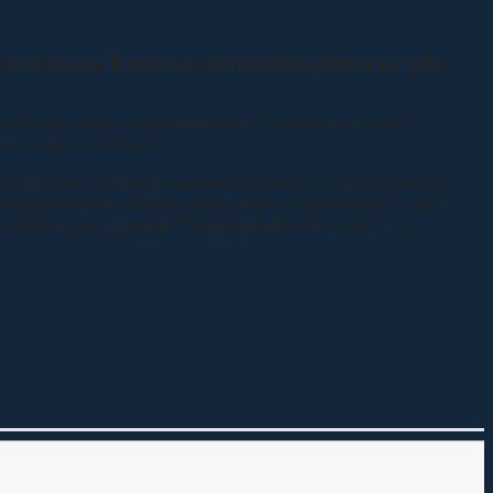
о округа. В них поучаствовали ребята из трёх
льба из лука, метание ножей, страницы истории
ли сорок человек.
 для воспитанников казачьих военно-патриотических
ниципальные казачьи игры в селе Подлужном станут
«Сокол» из станицы Рождественской, 2 место у