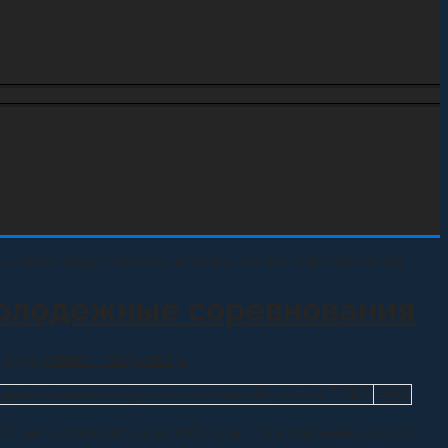
молодежные соревнования
1.2021
Алёна Глазунова
0
вропольское окружное казачье общество ТВКО
2556
 них поучаствовали ребята из трёх казачьих военно-