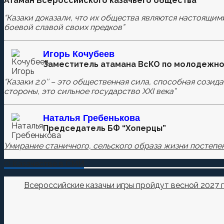
Атаман Всероссийского казачьего общества
Оставьте первый комментарий.
“Казаки доказали, что их общества являются настоящим
Ваш адрес email не будет опубликован.
Обязательные п
боевой славой своих предков”
Игорь Кочубеев
Заместитель атамана ВсКО по молодежно
Комментировать
“Казаки 2.0″ – это общественная сила, способная созид
стороны, это сильное государство XXI века”
Сохранить моё имя, email и адрес сайта в этом бра
Наталья
Гребенькова
Председатель БФ “Хоперцы”
Умирание станичного, сельского образа жизни постепен
О Казачестве в СМИ
Всероссийские казачьи игры пройдут весной 2027 