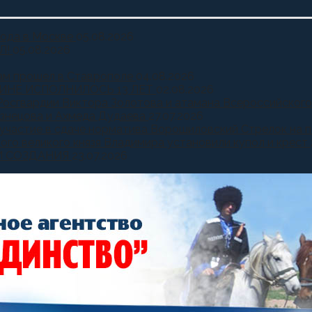
года в Москве
05.08.2026
Л!
05.08.2026
ам прошел в Ставрополе
04.08.2026
ИНЕ ИСПОЛНИЛОСЬ 13 ЛЕТ
02.08.2026
Росгвардии Виктора Золотова и атамана Всероссийского
узнецова и Ахмеда Дудаева
27.07.2026
и участие в сдаче норматива Ворошиловский Стрелок на
ного великого князя Владимира установили купол и крест
Й СОЗДАНИЯ
23.07.2026