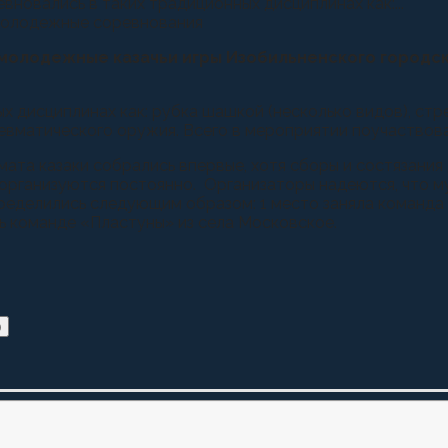
новались в таких традиционных дисциплинах как:...
олодежные казачьи игры Изобильненского городског
 дисциплинах как: рубка шашкой (несколько видов), стре
невматического оружия. Всего в мероприятии поучаствова
ата казаки собрались впервые, хотя сборы и состязания
рганизуются постоянно. Организаторы надеются, что му
ределились следующим образом: 1 место заняла команда 
ь команде «Пластуны» из села Московское.
)