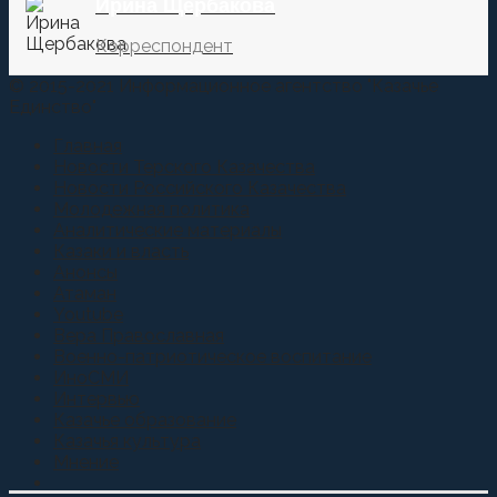
Ирина Щербакова
Корреспондент
© 2015-2021 Информационное агентство "Казачье
Единство"
Главная
Новости Терского Казачества
Новости Российского Казачества
Молодежная политика
Аналитические материалы
Казаки и власть
Анонсы
Атаман
Youtube
Вера Православная
Военно-патриотическое воспитание
ИноСМИ
Интервью
Казачье образование
Казачья культура
Мнение