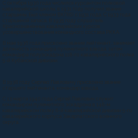
С октября 1930 года числился курсантом полковой
кавалерийской школы, в 1931 году получил звание
старшины. Был членом ВКП(б) с 1931 года. С 1933 года
старшиной запаса. В 1935 году слушатель
Краснознамённых кавалерийских курсов
усовершенствования командного состава РККА.
В мае 1936 года присвоено звание лейтенант, занимает
должность командира пулеметного взвода, затем
командира полуэскадона 118-го кавалерийского полка
5-й Кубанской дивизии.
В 1938 году Сергею Павловичу присвоено звание
старшего лейтенанта, командир взвода.
С 13 марта 1940 года Сергей Павлович служит
командиром пулеметного эскадрона в 146-м
кавалерийском полку 6-й кавалерийской дивизии 5-го
кавалерийского корпуса Закарпатского военного
округа.