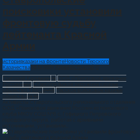
поисковики установили
фронтовую судьбу
лейтенанта Красной
Армии
история
казаки на фронте
Новости Терского
Казачества
16.11.2021
Администратор
0
Григорий Касмынин
71
ООД «Поисковое движение
России»
102
Ставропольское окружное казачье
общество ТВКО
2556
Терское войсковое казачье
общество
3136
Активисты Ставропольского регионального отделения
ООД «Поисковое движение России» из поискового
клуба МКОУ СОШ №6 с. Гофицкого Петровского
городского округа, работая с архивными
источниками, установили...