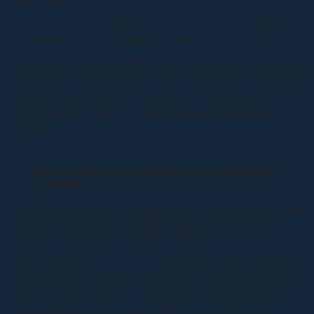
жена Мария.
Также в карточке имеется запись «тигорск», вероятно
записанная со слов военнопленных на слух.
Содержался Сергей Павлович в резервном лазарете №
1 Базилиана в Лемберге, Шталага 328 (Львов, Украина).
Лазарет лагеря 328 во Львове был организован в
старинной цитадели, которую немцы именовали
Basiliana.
Братская могила на Яновском кладбище
г.Львова
Умер Сергей Павлович Карнаухов 31 октября 1941 года
в лагере. Похоронен 1 ноября 1941 года в братской
могиле на Яновском кладбище Львова.
Кладбище было основано в 1883 году и продолжает
функционировать до сих пор. Расположено в западной
части города, получило название от улицы Яновской
(ныне ул. Шевченко), которая вела в направлении
поселения Янов (ныне Ивано-Франково). Кладбище