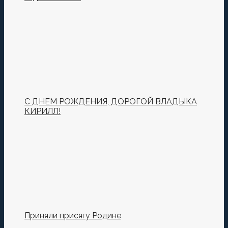
Оставьте первый комментарий.
Ваш адрес email не будет опубликован.
Обязательные
поля помечены
*
Комментировать
С ДНЕМ РОЖДЕНИЯ, ДОРОГОЙ ВЛАДЫКА
КИРИЛЛ!
Сохранить моё имя, email и адрес сайта в этом
браузере для последующих моих комментариев.
Приняли присягу Родине