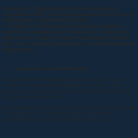
Активисты Ставропольского регионального
отделения ООД «Поисковое движение России» из
поискового клуба МКОУ СОШ №6
с. Гофицкого Петровского городского округа,
работая с архивными источниками, установили
фронтовую судьбу без вести пропавшего в июне
1941 года старшего лейтенанта Сергея Павловича
Карнаухова.
Карнаухов Сергей Павлович
Сергей Павлович Карнаухов родился в 1908 году в
станице Сахарновская Лбищевского уезда второго
военного отдела Уральского казачьего войска (сейчас
территория Казахстана).
Был призван на военную службу в ряды Краской Армии
Пятигорским ГВК Северо-Кавказского (сейчас
Ставропольского) края в октябре 1930 года.