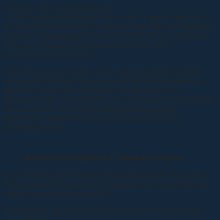
Вскоре 146-й кавалерийские
полк переформировывают в 3-й мотоциклетный полк
4-го механизированного корпуса, где Сергей Павлович
служит командиром мотоциклетной роты. С мая 1941
года он становится командиром роты 32-го
моторизованного полка.
В июне 1941 года полки 32-й танковой дивизии вели
активные оборонительные действия против немецко-
фашистских войск на Львовском выступе Юго-
Западного фронта. Однако они оказались в окружении.
Лишь малому числу красноармейцев удалось
вырваться, дивизия была расформировали как
погибшая в боях.
Яновское кладбище г.Львова на карте
Сергей Павлович Карнаухов при выходе из окружения
был ранен и попал в плен. В лагере ему был присвоен
номер военнопленного 1875.
В немецкой карточке учета военнопленного указана