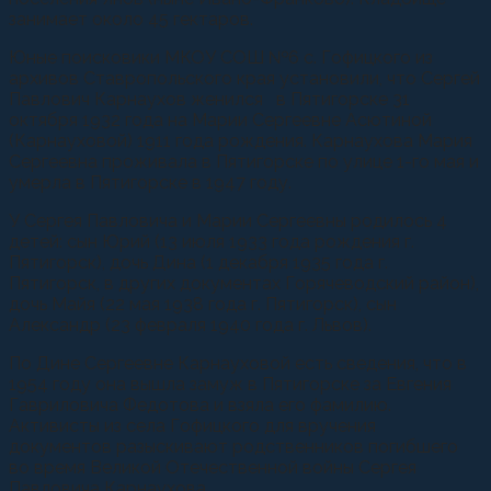
занимает около 45 гектаров.
Юные поисковики МКОУ СОШ №6 с. Гофицкого из
архивов Ставропольского края установили, что Сергей
Павлович Карнаухов женился в Пятигорске 31
октября 1932 года на Марии Сергеевне Асютиной
(Карнауховой) 1911 года рождения. Карнаухова Мария
Сергеевна проживала в Пятигорске по улице 1-го мая и
умерла в Пятигорске в 1947 году.
У Сергея Павловича и Марии Сергеевны родилось 4
детей: сын Юрий (13 июля 1933 года рождения г.
Пятигорск), дочь Дина (1 декабря 1935 года г.
Пятигорск, в других документах Горячеводский район),
дочь Майя (22 мая 1938 года г. Пятигорск), сын
Александр (23 февраля 1940 года г. Львов).
По Дине Сергеевне Карнауховой есть сведения, что в
1954 году она вышла замуж в Пятигорске за Евгения
Гавриловича Федотова и взяла его фамилию.
Активисты из села Гофицкого для вручения
документов разыскивают родственников погибшего
во время Великой Отечественной войны Сергея
Павловича Карнаухова.