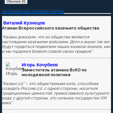
Обычные (0)
Добавить комментарий
АКТУАЛЬНЫЕ КОММЕНТАРИИ
Пока нет комментариев.
Виталий Кузнецов
Атаман Всероссийского казачьего общества
Оставьте первый комментарий.
“Казаки доказали, что их общества являются
Ваш адрес email не будет опубликован.
Обязательные
настоящими казачьими войсками. Дети и внуки так же
поля помечены
*
будут гордиться подвигами наших казаков-воинов, как
и мы гордимся боевой славой своих предков”
Игорь Кочубеев
Комментировать
Заместитель атамана ВсКО по
молодежной политике
“Казаки 2.0″ – это общественная сила, способная
созидать Россию 2.0: с одной стороны, носителя
Сохранить моё имя, email и адрес сайта в этом
традиционных ценностей, православного культурного
браузере для последующих моих комментариев.
кода; с другой стороны, это сильное государство XXI
века”