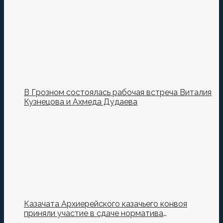
Кузнецова.
В Грозном состоялась рабочая встреча Виталия
Кузнецова и Ахмеда Дудаева
Казачата Архиерейского казачьего конвоя
приняли участие в сдаче норматива
Ворошиловский Стрелок на полигоне МО РФ