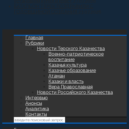
установили купол и крест
27.07.2026
БАТАЛЬОН ТЕРЕК ПОЗДРАВИЛИ С
ГОДОВЩИНОЙ СОЗДАНИЯ
23.07.2026
Главная
Рубрики
Новости Терского Казачества
Военно-патриотическое
воспитание
Казачья культура
Казачье образование
Атаман
Казаки и власть
Вера Православная
Новости Российского Казачества
Интервью
Анонсы
Аналитика
Контакты