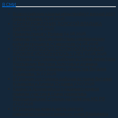
В СМИ
Всероссийские казачьи игры пройдут весной 2027
года в Москве
05.08.2026
С ДНЕМ РОЖДЕНИЯ, ДОРОГОЙ ВЛАДЫКА
КИРИЛЛ!
05.08.2026
Приняли присягу Родине
04.08.2026
Семинар по противодействию неоязыческим
культам прошел в Ставрополе
04.08.2026
СТАВРОПОЛЬСКОЙ ОКРУЖНОЙ КАЗАЧЬЕЙ
ДРУЖИНЕ ИСПОЛНИЛОСЬ 13 ЛЕТ
02.08.2026
В Москве состоялась рабочая встреча директора
Росгвардии Виктора Золотова и атамана
Всероссийского казачьего общества Виталия
Кузнецова.
31.07.2026
В Грозном состоялась рабочая встреча Виталия
Кузнецова и Ахмеда Дудаева
27.07.2026
Казачата Архиерейского казачьего конвоя
приняли участие в сдаче норматива
Ворошиловский Стрелок на полигоне МО РФ
27.07.2026
В Грозном на храм в честь святого
равноапостольного великого князя Владимира