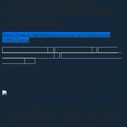
годовщиной войскового
старшинства
Вера Православная
Казаки и власть
Полпредство
СКФО
Терцы
08.09.2021
Администратор
0
Митрополит Кирилл
54
Николай Долуда
17
Полпред
Президента РФ в СКФО
23
Терское войсковое казачье
общество
3136
Со 444-й годовщиной официального образования
(старши́нства) Терского войска в адрес атамана
Виталия Кузнецова направили свои поздравления
представители власти и духовенства Русской
Православной Церкви. Обращение...
Со 444-й годовщиной официального образования
(старши́нства) Терского войска в адрес атамана
Виталия Кузнецова направили свои поздравления
представители власти и духовенства Русской