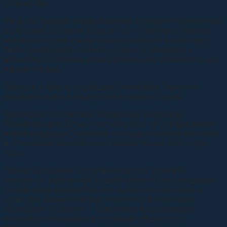
Отечество.
На долю терских казаков выпало и немало трагических
испытаний. События двадцатого столетия поломали
миллионы судеб, разбросали казаков по всему миру.
Были предприняты попытки сломать уважение к
военному сословию, нивелировать его значимость для
нашей страны.
Сегодня, в 444-ю годовщину основания Терского
казачьего войска, пишется его новая история.
Президент Российской Федерации Владимир
Владимирович Путин подписал Указ об утверждении
новой редакции Стратегии государственной политики
в отношении российского казачества на 2021-2030
годы.
Приняты решения, которые позволят укрепить
авторитет казачества, содействовать консолидации,
сохранению и развитию его духовного наследия и
культуры, военно-патриотическому воспитанию
молодежи, а главное – обеспечению реализации
потребности казаков в служении обществу и