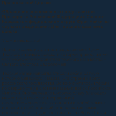
Православной Церкви.
Обращение полномочного представителя
Президента Российской Федерации в Северо-
Кавказском федеральном округе Юрия Чайки по
случаю празднования Дня Терского казачьего
войска
Уважаемые казаки!
Примите самые искренние поздравления с Днем
Терского казачьего войска, в который православные
чтят небесного покровителя терского казачества –
Святого апостола Варфоломея!
Терские казаки навсегда вписали себя в ратную
историю Северного Кавказа, Юга страны и всего
российского государства. Войско считалось вторым
по старшинству в системе казачьих войск Российской
Империи. Оно завоевало широкую славу благодаря
мужеству, стойкости, несравнимой
самоотверженности и готовности в любой момент
выполнить свой воинский долг, заплатив самую
высокую цену – отдав свою жизнь – за Веру, Царя и