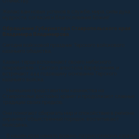
Отечеству.
Желаю вам новых успехов в службе, мира, силы духа,
мудрости, согласия и благословения Божия!
Обращение Губернатора Ставропольского края
Владимира Владимирова
Сегодня войсковой праздник Терского войскового
казачьего общества.
Казаки-терцы вспоминают своего небесного
покровителя – Святого апостола Варфоломея, и
встречают 444 годовщину основания Терского
казачьего войска.
⠀Нынешние представители казачества на
Ставрополье достойно хранят и продолжают славные
традиции своих предков.
Они помогают сберегать мир и спокойствие в регионе,
охраняют общественный порядок, воспитывают
молодёжь.
⠀В нашем крае немало военно-патриотических казачьи