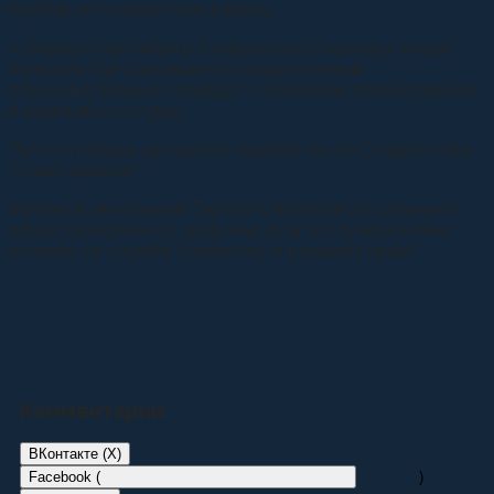
клубов, есть кадетские классы.
А первого сентября в Ставрополе открылась новая
гимназия, где совмещён государственный
образовательный стандарт с основами православной
и казачьей культуры.
Пусть и впредь авторитет казачества на Ставрополье
только крепнет.
Желаю всем казакам Терского войскового казачьего
общества крепкого здоровья, благополучия и новых
успехов на службе Отечеству и родному краю!
Комментарии:
ВКонтакте (
X
)
Facebook (
)