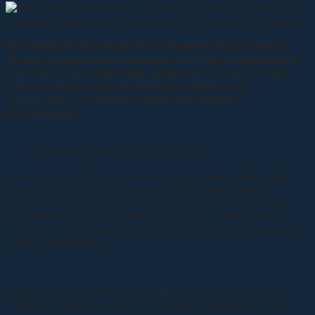
На Ставрополье вышли последние два ролика о
людях разных национальностей, проживающих в
регионе. Героями мини-фильмов стали казачка
Ольга Ганеева и атаман Надеждинского
хуторского казачьего общества Юрий
Коломийцев.
Терская казачка Ольга Ганеева
Ставропольский край невозможно представить без
казачества. Терские, Донские, Кубанские казаки
приняли непосредственное участие в становлении и
формировании российской государственности на
Кавказе, а на Ставрополье привнесли свои уникальные
обычаи и традиции.
Самая многочисленная казачья организация в крае –
Ставропольское окружное казачье общество. В него