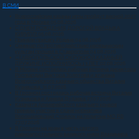
В СМИ
Всероссийские казачьи игры пройдут весной 2027
года в Москве
05.08.2026
С ДНЕМ РОЖДЕНИЯ, ДОРОГОЙ ВЛАДЫКА
КИРИЛЛ!
05.08.2026
Приняли присягу Родине
04.08.2026
Семинар по противодействию неоязыческим
культам прошел в Ставрополе
04.08.2026
СТАВРОПОЛЬСКОЙ ОКРУЖНОЙ КАЗАЧЬЕЙ
ДРУЖИНЕ ИСПОЛНИЛОСЬ 13 ЛЕТ
02.08.2026
В Москве состоялась рабочая встреча директора
Росгвардии Виктора Золотова и атамана
Всероссийского казачьего общества Виталия
Кузнецова.
31.07.2026
В Грозном состоялась рабочая встреча Виталия
Кузнецова и Ахмеда Дудаева
27.07.2026
Казачата Архиерейского казачьего конвоя
приняли участие в сдаче норматива
Ворошиловский Стрелок на полигоне МО РФ
27.07.2026
В Грозном на храм в честь святого
равноапостольного великого князя Владимира