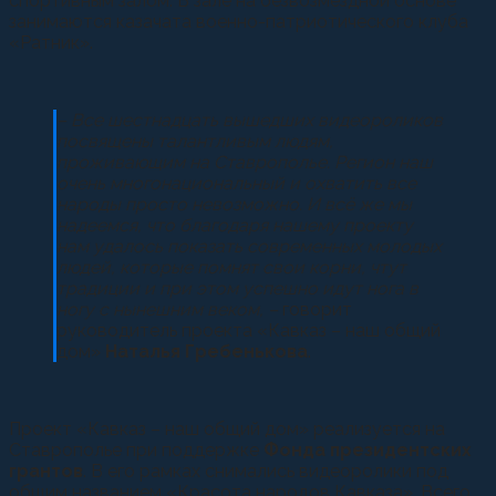
спортивным залом. В зале на безвозмездной основе
занимаются казачата военно-патриотического клуба
«Ратник».
– Все шестнадцать вышедших видеороликов
посвящены талантливым людям,
проживающим на Ставрополье. Регион наш
очень многонациональный и охватить все
народы просто невозможно. И всё же мы
надеемся, что благодаря нашему проекту
нам удалось показать современных молодых
людей, которые помнят свои корни, чтут
традиции и при этом успешно идут нога в
ногу с нынешним веком, –
говорит
руководитель проекта «Кавказ – наш общий
дом»
Наталья Гребенькова
.
Проект «Кавказ – наш общий дом» реализуется на
Ставрополье при поддержке
Фонда президентских
грантов
. В его рамках снимались видеоролики под
общим названием «Красота народов Кавказа». Всего