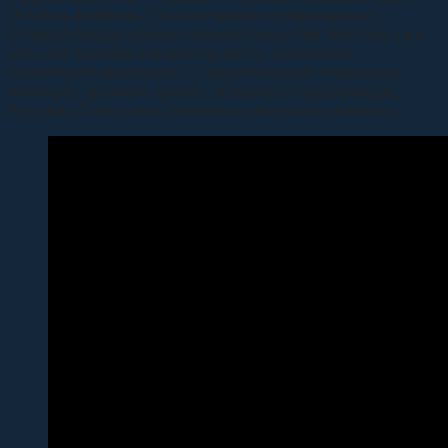
16 мини-фильмов о талантливых и современных
ставропольцах разных национальностей. Всё они уже
есть На Youtube-канале проекта. Там можно
посмотреть выпуски о: ставропольских туркменах,
чеченцах, армянах, греках, абазинах и карачаевцах,
народах Дагестана (лезгинах и аварцах) и казаках.