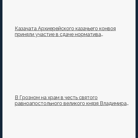
Казачата Архиерейского казачьего конвоя
приняли участие в сдаче норматива
Ворошиловский Стрелок на полигоне МО РФ
В Грозном на храм в честь святого
равноапостольного великого князя Владимира
установили купол и крест