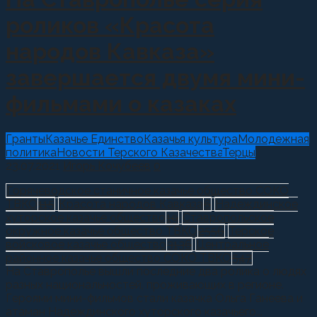
роликов «Красота
народов Кавказа»
завершается двумя мини-
фильмами о казаках
Гранты
Казачье Единство
Казачья культура
Молодежная
политика
Новости Терского Казачества
Терцы
23.07.2021
Игорь Кочубеев
0
Горячеводское станичное казачье общество СОКО
ТВКО
115
Красота народов Кавказа
6
Надеждинское
хуторское казачье общество
19
Ставропольское
окружное казачье общество ТВКО
2556
Терское
войсковое казачье общество
3136
Центральное
районное казачье общество СОКО ТВКО
547
На Ставрополье вышли последние два ролика о людях
разных национальностей, проживающих в регионе.
Героями мини-фильмов стали казачка Ольга Ганеева и
атаман Надеждинского хуторского казачьего...