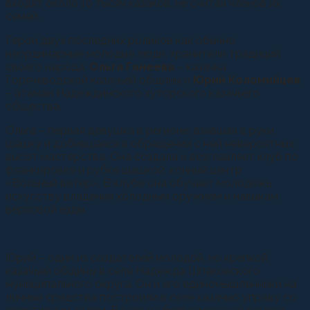
входят около 10 тысяч казаков, не считая членов их
семей.
Герои двух последних роликов как обычно
неординарные молодые люди, хранители традиций
своего народа.
Ольга Ганеева
– казачка
Горячеводской казачьей общины и
Юрий Коломийцев
– атаман Надеждинского хуторского казачьего
общества.
Ольга – первая девушка в регионе, взявшая в руки
шашку и добившаяся в обращении с ней невероятных
высот мастерства. Она создала и возглавляет клуб по
фланкировке и рубке шашкой, конный центр
«Вольный ветер». В клубе она обучает молодёжь
искусству владения холодным оружием и навыкам
верховой езды.
Юрий – один из создателей молодой, но крепкой
казачьей общины в селе Надежда Шпаковского
муниципального округа. Он и его единомышленники на
личные средства построили в селе казачью управу со