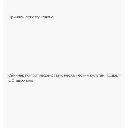
Приняли присягу Родине
Сохранить моё имя, email и адрес сайта в этом браузере для
последующих моих комментариев.
Семинар по противодействию неоязыческим культам прошел
в Ставрополе