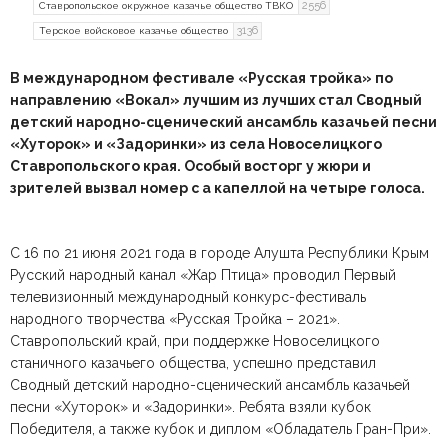
2556
Ставропольское окружное казачье общество ТВКО
3136
Терское войсковое казачье общество
В международном фестивале «Русская тройка» по
направлению «Вокал» лучшим из лучших стал Сводный
детский народно-сценический ансамбль казачьей песни
«Хуторок» и «Задоринки» из села Новоселицкого
Ставропольского края. Особый восторг у жюри и
зрителей вызвал номер с а капеллой на четыре голоса.
С 16 по 21 июня 2021 года в городе Алушта Республики Крым
Русский народный канал «Жар Птица» проводил Первый
телевизионный международный конкурс-фестиваль
народного творчества «Русская Тройка – 2021».
Ставропольский край, при поддержке Новоселицкого
станичного казачьего общества, успешно представил
Сводный детский народно-сценический ансамбль казачьей
песни «Хуторок» и «Задоринки». Ребята взяли кубок
Победителя, а также кубок и диплом «Обладатель Гран-При».