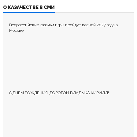
ДОБАВИТЬ КОММЕНТАРИЙ
О КАЗАЧЕСТВЕ В СМИ
Пока нет комментариев.
Всероссийские казачьи игры пройдут весной 2027 года в
Оставьте первый комментарий.
Москве
Ваш адрес email не будет опубликован.
Обязательные поля
помечены
*
С ДНЕМ РОЖДЕНИЯ, ДОРОГОЙ ВЛАДЫКА КИРИЛЛ!
КОММЕНТИРОВАТЬ