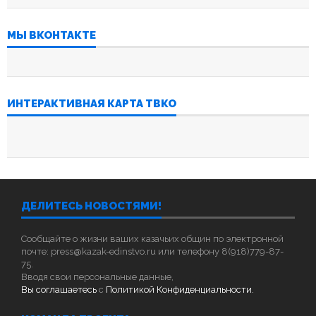
МЫ ВКОНТАКТЕ
ИНТЕРАКТИВНАЯ КАРТА ТВКО
ДЕЛИТЕСЬ НОВОСТЯМИ!
Сообщайте о жизни ваших казачьих общин по электронной
почте: press@kazak-edinstvo.ru или телефону 8(918)779-87-
75.
Вводя свои персональные данные,
Вы соглашаетесь
с
Политикой Конфиденциальности.