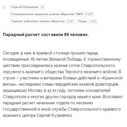
41
Сергей Пальчиков
2556
Ставропольское окружное казачье общество ТВКО
3136
1409
Терское войсковое казачье общество
Терцы
Парадный расчет составили 86 человек.
Сегодня, 9 мая, в краевой столице прошел парад,
посвященный 76-летию Великой Победы. К торжественному
шествию присоединилась казачья сотня Ставропольского
окружного казачьего общества Терского казачьего войска. В
строю – участники и ветераны боевых действий и «Крымской
весны», наследники славы гвардейских казаков доваторцев,
защищавших Москву в 41-м году, потомки основателей
Ставрополя и многих других городов нашего края. Возглавил
парадный расчет начальник отдела по несению
государственной и иной службы Ставропольского краевого
казачьего центра Сергей Кузьменко.