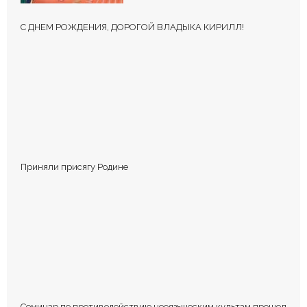
С ДНЕМ РОЖДЕНИЯ, ДОРОГОЙ ВЛАДЫКА КИРИЛЛ!
КОММЕНТИРОВАТЬ
Приняли присягу Родине
Сохранить моё имя, email и адрес сайта в этом браузере для
последующих моих комментариев.
Семинар по противодействию неоязыческим культам прошел