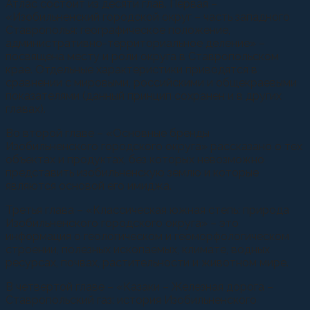
Атлас состоит из десяти глав. Первая –
«Изобильненский городской округ – часть западного
Ставрополья: географическое положение,
административно-территориальное деление» –
посвящена месту и роли округа в Ставропольском
крае. Отдельные характеристики приводятся в
сравнении с мировыми, российскими и общекраевыми
показателями (данный принцип сохранен и в других
главах).
Во второй главе – «Основные бренды
Изобильненского городского округа» рассказано о тех
объектах и продуктах, без которых невозможно
представить изобильненскую землю и которые
являются основой его имиджа.
Третья глава – «Классическая южная степь: природа
Изобильненского городского округа» – это
информация о геологическом и геоморфологическом
строении, полезных ископаемых, климате, водных
ресурсах, почвах, растительности и животном мире.
В четвертой главе – «Казаки – Железная дорога –
Ставропольский газ: история Изобильненского