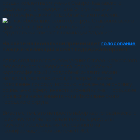
создан коллективом ученых Северо-Кавказского
федерального университета. Это уникальный
картографический и подробный аналитический...
На сайте национальной премии идет
голосование
.
К
аждый желающий может поддержать проект.
Атлас создан коллективом ученых Северо-Кавказского
федерального университета. Это уникальный
картографический и подробный аналитический
материал, характеризующий географическое
положение, природу, историю, население, экономику,
социальную сферу, инвестиционный климат, городские
и сельские населенные пункты Изобильненского
городского округа.
Вместе с тем, это не просто набор картографического,
графического материала и текста, а результат
научного исследования, основанного на
геоинформационной системе (ГИС).