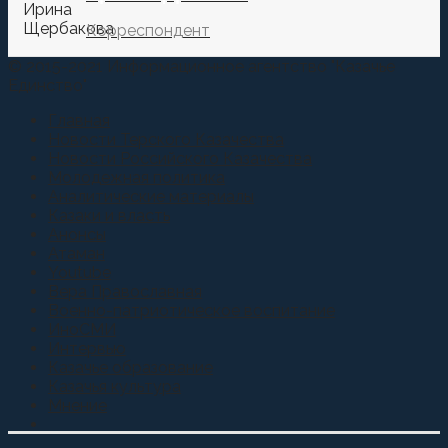
Корреспондент
© 2015-2021 Информационное агентство "Казачье
Единство"
Главная
Новости Терского Казачества
Новости Российского Казачества
Молодежная политика
Аналитические материалы
Казаки и власть
Анонсы
Атаман
Youtube
Вера Православная
Военно-патриотическое воспитание
ИноСМИ
Интервью
Казачье образование
Казачья культура
Мнение