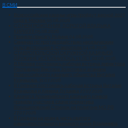
В СМИ
Всероссийские казачьи игры пройдут весной 2027
года в Москве
05.08.2026
С ДНЕМ РОЖДЕНИЯ, ДОРОГОЙ ВЛАДЫКА
КИРИЛЛ!
05.08.2026
Приняли присягу Родине
04.08.2026
Семинар по противодействию неоязыческим
культам прошел в Ставрополе
04.08.2026
СТАВРОПОЛЬСКОЙ ОКРУЖНОЙ КАЗАЧЬЕЙ
ДРУЖИНЕ ИСПОЛНИЛОСЬ 13 ЛЕТ
02.08.2026
В Москве состоялась рабочая встреча директора
Росгвардии Виктора Золотова и атамана
Всероссийского казачьего общества Виталия
Кузнецова.
31.07.2026
В Грозном состоялась рабочая встреча Виталия
Кузнецова и Ахмеда Дудаева
27.07.2026
Казачата Архиерейского казачьего конвоя
приняли участие в сдаче норматива
Ворошиловский Стрелок на полигоне МО РФ
27.07.2026
В Грозном на храм в честь святого
равноапостольного великого князя Владимира