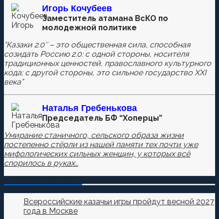
Игорь Кочубеев
Комментировать
Заместитель атамана ВсКО по
молодежной политике
“Казаки 2.0″ – это общественная сила, способная
созидать Россию 2.0: с одной стороны, носителя
Сохранить моё имя, email и адрес сайта в этом
традиционных ценностей, православного культурного
браузере для последующих моих комментариев.
кода; с другой стороны, это сильное государство XXI
века”
Наталья
Гребенькова
Председатель БФ “Хоперцы”
Умирание станичного, сельского образа жизни
постепенно стёрли из нашей памяти тех почти уже
мифологических сильных женщин, у которых всё
спорилось в руках…
О Казачестве в СМИ
Всероссийские казачьи игры пройдут весной 2027
года в Москве