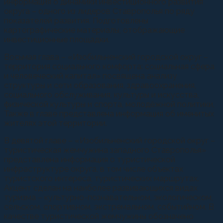
информация о динамики инвестиционного развития
округа – одного из лидеров Ставрополья по ряду
показателей развития. Подготовлены
картографические материалы, отображающие
инвестиционные площадки.
Восьмая глава – «Изобильненский городской округ –
территория социального комфорта: социальная сфера
и человеческий капитал» посвящена анализу
структуры и сети образования, здравоохранения,
социального обслуживания, культуры и искусства,
физической культуры и спорта, молодёжной политики,
Также в главе представлена информация об именитых
жителях этой территории.
В девятой главе – «Изобильненский городской округ –
туристическая жемчужина западного Ставрополья»
представлена информация о туристической
инфраструктуре округа, в том числе объектах
туристского интереса, туристических маршрутах.
Акцент сделан на наиболее развивающихся видах
туризма – культурно-познавательном, экологическом,
сельском, спортивном, экстремальном, событийном. В
качестве туристической жемчужины обозначено