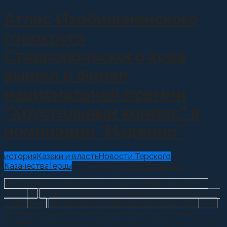
Атлас Изобильненского
горокруга
Ставропольского края
вышел в финал
национальной премии
“Хрустальный компас” в
номинации “Издание”
история
Казаки и власть
Новости Терского
Казачества
Терцы
16.04.2021
Администратор
0
Изобильненское районное казачье общество СОКО
ТВКО
78
Ставропольское окружное казачье общество
ТВКО
2556
Терское войсковое казачье общество
3136
На сайте национальной премии идет голосование.
Каждый желающий может поддержать проект. Атлас