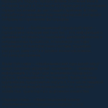
городского округа» представлены основные вехи в
истории округа, в том числе по периодам от основания
первых поселений до настоящего времени. В главе
разработан уникальный картографический материал,
собраны исторические фотографии.
Пятая глава – «Изобильненский городской округ –
городская и сельская местность» – это информация о
динамике численности населения, демографических и
миграционных процессах, этническом составе
населения, половозрастном составе, трудовых
ресурсах, занятости и уровня жизни населения,
системе расселения.
В шестой главе – «Изобильненский городской округ –
индустриально-аграрный: экономика» – приведена
информация о структуре экономики городского
округа, промышленном потенциале, представлены
крупнейшие предприятия округа в том числе пищевой,
перерабатывающей промышленности, сельского
хозяйства, транспорта и дорожном хозяйстве.
Седьмая глава – «Инвестиционный климат
Изобильненского городского округа» – это