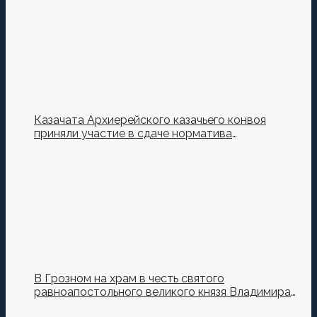
Казачата Архиерейского казачьего конвоя
приняли участие в сдаче норматива
Ворошиловский Стрелок на полигоне МО РФ
В Грозном на храм в честь святого
равноапостольного великого князя Владимира
установили купол и крест