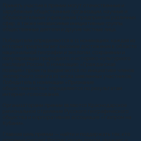
Принять участие в премии могут отечественные и
зарубежные общественные организации, научные и
образовательные учреждения, предприятия различных
сфер, а также независимые инициативные группы,
общественные деятели и другие частные лица.
Победители определяются в 11 номинациях, каждая из
которых предполагает высокие достижения в области
национальной географии и экологии, сохранении и
популяризации природного и историко-культурного
наследия России. В номинацию «Гражданская
позиция» проекты выдвигаются по инициативе членов
экспертного совета из числа заявленных участников.
Победитель в номинации «Признание
общественности» определяется по результатам
интернет-голосования.
Организаторами премии являются Краснодарское
региональное отделение Русского географического
общества и корпоративная ассоциация «Газпром на
Кубани».
Главная цель премии — найти и поддержать тех, кто
искренне считает Россию своим домом, уважает и