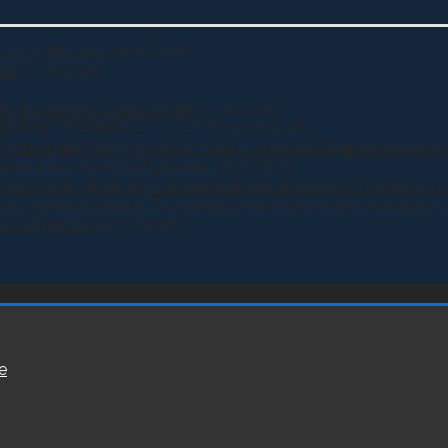
года в Москве
05.08.2026
Л!
05.08.2026
ам прошел в Ставрополе
04.08.2026
ИНЕ ИСПОЛНИЛОСЬ 13 ЛЕТ
02.08.2026
Росгвардии Виктора Золотова и атамана Всероссийского
узнецова и Ахмеда Дудаева
27.07.2026
и участие в сдаче норматива Ворошиловский Стрелок на
ного великого князя Владимира установили купол и крест
Й СОЗДАНИЯ
23.07.2026
е