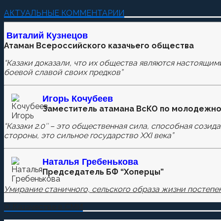
Добавить комментарий
АКТУАЛЬНЫЕ КОММЕНТАРИИ
Пока нет комментариев.
Виталий Кузнецов
Атаман Всероссийского казачьего общества
Оставьте первый комментарий.
“Казаки доказали, что их общества являются настоящим
Ваш адрес email не будет опубликован.
Обязательные п
боевой славой своих предков”
Игорь Кочубеев
Заместитель атамана ВсКО по молодежно
Комментировать
“Казаки 2.0″ – это общественная сила, способная созид
стороны, это сильное государство XXI века”
Сохранить моё имя, email и адрес сайта в этом бра
Наталья
Гребенькова
Председатель БФ “Хоперцы”
Умирание станичного, сельского образа жизни постепен
О Казачестве в СМИ