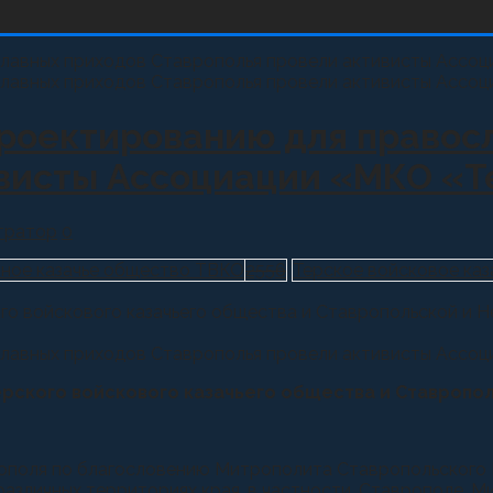
роектированию для правос
ивисты Ассоциации «МКО «
тратор
0
ное казачье общество ТВКО
2556
Терское войсковое ка
о войскового казачьего общества и Ставропольской и Н
рского войскового казачьего общества и Ставропо
ополя по благословению Митрополита Ставропольского К
азличных территориях края, в частности, Ставрополе, М