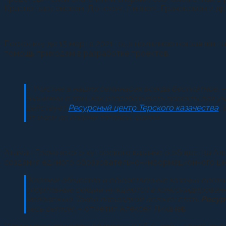
Красногвардейском, Донском, Дивном, Грачевском и дру
Поскольку до 15 марта 2021 года принимаются заявки н
помощь приходам в разработке проектов.
–
Участие в наших семинарах всегда бесплатное,
–
знаниями о том, как разрабатывать проекты для у
действует
Ресурсный центр Терского казачества
,
от идеи до подачи готовой заявки.
Атаман Грачевского хуторского казачьего общества Але
создания единого образовательно-информационного це
“
Казачьи общества и общественные казачьи орган
спортивные секции нуждаются в консолидированн
молодежью. Такой площадкой должен стать
Ресур
весь регион
“, – отметил Алексей Лихачев.