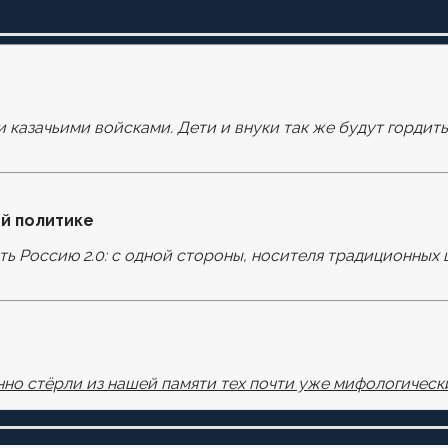
и казачьими войсками. Дети и внуки так же будут гордит
оля помечены
*
й политике
ать Россию 2.0: с одной стороны, носителя традиционных 
узере для последующих моих комментариев.
но стёрли из нашей памяти тех почти уже мифологически