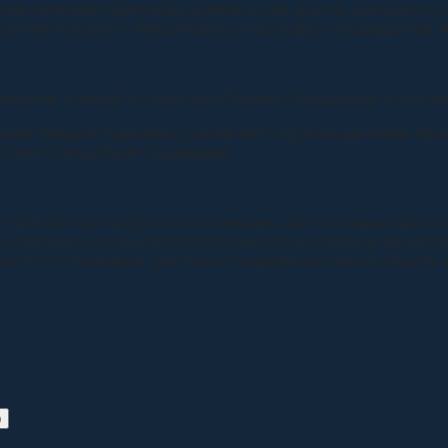
зни пожилых прихожан храмов, культурного, духовного 
Артемия Воина г. Михайловска – выставка, посвященная 
ующими в нашей стране грантовыми площадками и услови
нник Михаил Кузьменко сам является руководителем пр
 уже стал доброй традицией:
третий год, и результаты очевидны. За последние два с
Постепенно увеличивается количество желающих написать
можного и с помощью грантовой поддержки можно решать
)