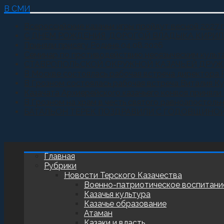
В СМИ
Всероссийские казачьи игры пройдут весной 2027 
С ДНЕМ РОЖДЕНИЯ, ДОРОГОЙ ВЛАДЫКА КИРИЛ
Приняли присягу Родине
04.08.2026
Семинар по противодействию неоязыческим культ
СТАВРОПОЛЬСКОЙ ОКРУЖНОЙ КАЗАЧЬЕЙ ДРУЖ
В Москве состоялась рабочая встреча директора 
В Грозном состоялась рабочая встреча Виталия К
Казачата Архиерейского казачьего конвоя принял
В Грозном на храм в честь святого равноапостоль
БАТАЛЬОН ТЕРЕК ПОЗДРАВИЛИ С ГОДОВЩИНО
Главная
Рубрики
Новости Терского Казачества
Военно-патриотическое воспитани
Казачья культура
Казачье образование
Атаман
Казаки и власть