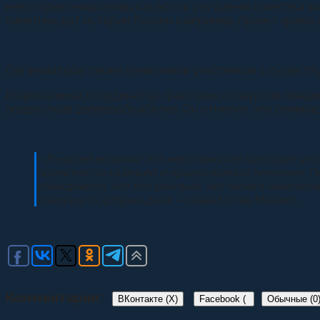
некоторые инициативы касаются улучшения качества жи
памятных дат истории России (например, проект храма 
Организаторы также ознакомили участников с существ
Епархиальный координатор грантовых конкурсов свяще
подростков деревообработке. Он отметил, что семинар
–
В нашей епархии это мероприятие проходит уже 
проектов по казачьей и православной тематике. 
убеждаются, что все реально, нет ничего невоз
совершать добрые дела,
– сказал отец Михаил.
Комментарии:
ВКонтакте (
X
)
Facebook (
Обычные (0
)