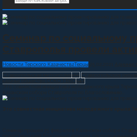
Семинар по социальному п
Ставрополья провели акт
Новости Терского Казачества
Терцы
25.02.2021
Админис
Ставропольская митрополия
155
Ставропольское окруж
казачье общество СОКО ТВКО
547
Это совместная инициатива молодежного крыла Терског
Казанском соборе Ставрополя по благословению...
Это совместная инициатива молодежного крыла Те
Семинар прошел 25 февраля в Казанском соборе Ставр
представителей благочиний епархии, расположенных в р