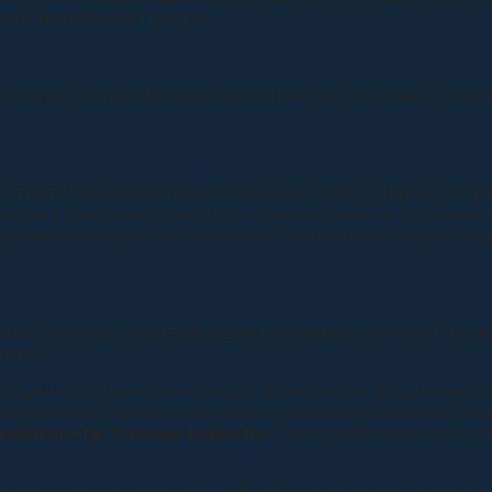
гих населенных пунктах.
а конкурс Фонда Президентских грантов, то казаки с оп
 отметил руководитель Ассоциации «МКО «Терцы» Игорь
частия в грантовых конкурсах и реализовывать полезные 
 в рамках которого мы оказываем бесплатные консультац
ксей Лихачев, участвовавший в семинаре, отметил, что 
нтра:
изации на территории Северо-Кавказского федерального
ом обмене опытом и обучении соцпроектированию, тира
сный центр “Казачье Единство”
. На Ставрополье этот о