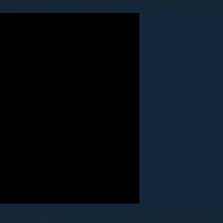
ального проектирования из 8 небольших видео-уроков, к
спешные практики – проекты, которые уже получили подд