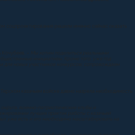
ытом соцпроектирования решили именно сейчас оказать
 Кочубеев. –
Мы хотим поделиться реальными
общественные инициативы. Кроме того, уже год
ии для новых участников конкурсов, сопровождаем
в Терском казачьем войске давно назрела необходимость
 округа, военно-патриотические клубы и
жировании лучших практик работы с казачьей
пыт уже есть и его необходимо масштабировать на