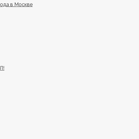
года в Москве
Л!