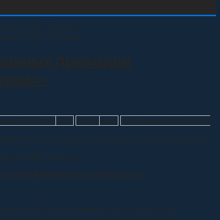
лавных приходов
Терцы»
зачье общество
3136
Терцы
1409
Центральное районное
евинномысской епархии. Семинар прошел 25 февраля в
льской и Невинномысской епархии.
ирилла. Его участниками стали более сорока
ихайловске, Изобильном, Новоалександровске,