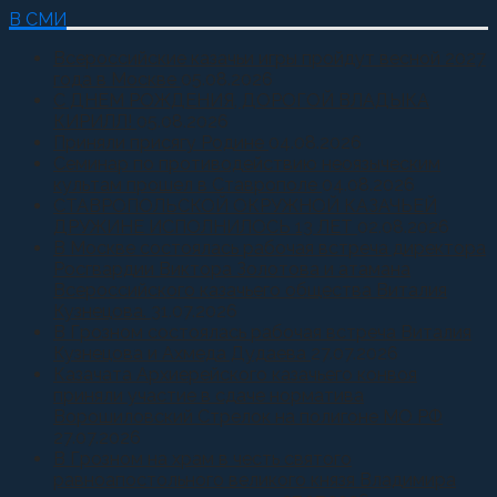
В СМИ
Всероссийские казачьи игры пройдут весной 2027
года в Москве
05.08.2026
С ДНЕМ РОЖДЕНИЯ, ДОРОГОЙ ВЛАДЫКА
КИРИЛЛ!
05.08.2026
Приняли присягу Родине
04.08.2026
Семинар по противодействию неоязыческим
культам прошел в Ставрополе
04.08.2026
СТАВРОПОЛЬСКОЙ ОКРУЖНОЙ КАЗАЧЬЕЙ
ДРУЖИНЕ ИСПОЛНИЛОСЬ 13 ЛЕТ
02.08.2026
В Москве состоялась рабочая встреча директора
Росгвардии Виктора Золотова и атамана
Всероссийского казачьего общества Виталия
Кузнецова.
31.07.2026
В Грозном состоялась рабочая встреча Виталия
Кузнецова и Ахмеда Дудаева
27.07.2026
Казачата Архиерейского казачьего конвоя
приняли участие в сдаче норматива
Ворошиловский Стрелок на полигоне МО РФ
27.07.2026
В Грозном на храм в честь святого
равноапостольного великого князя Владимира