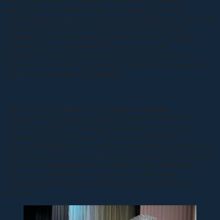
шашки, вручил Александру Писаренко, атаману
Сунженского окружного казачьего общества Терского
казачьего войска Василию Светличному, своему
первому заместителю Андрею Воронцову, казаку
Горячеводской казачьей общины, много лет
возглавлявшему ее, Валерию Поматову, атаману
Воронцово-Александровского районного казачьего
общества Николаю Деревянко.
Также округ подвел итоги и раздал награды
проведенного среди казачьих обществ и военно-
патриотических клубов дистанционного смотра-
конкурса по реализации Стратегии развития
государственной политики в отношении российского
казачества. Лучших отметили грамотами и кубками по
таким направлениям как: военно-патриотическая
работа, сохранение исторического наследия и
самобытной культуры, несение государственной
службы.