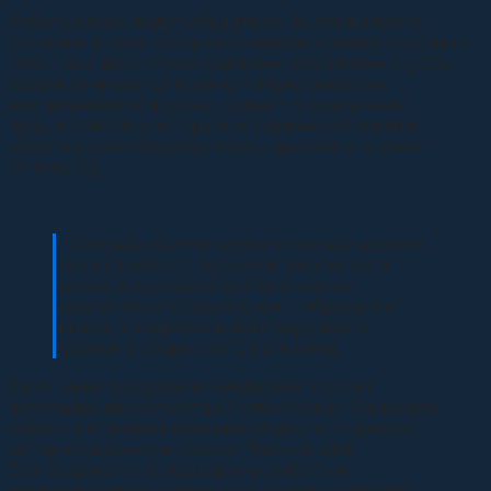
Работу казаки ведут обширную. За это время их
усилиями в крае построено немало храмов, созданы и
работают десятки молодежных спортивных клубов,
казаки занимаются военно-патриотическим
воспитанием молодежи, радеют о сохранении
традиционной культуры и исторической памяти,
обеспечивают безопасность и достойно служат
Отечеству.
–
Спасибо братья-казаки и сестры-казачки
за вашу работу. Здоровья, многие лета
жизни и служения на благо нашего
казачества и Ставрополья
, – обратился
атаман Ставропольского окружного
казачьего общества С. Пальчиков.
Памятными подарками и медалями «30 лет
возрождения казачества Ставрополья» Пальчиков
отметил атаманов казачьих обществ, стариков,
активных казаков и казачек. Также в знак
благодарности за поддержку, работу и
взаимодействие подарочное холодное оружие –