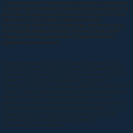
Ставропольского окружного казачьего общества,
а также чествование казаков и казачьих обществ,
внесших большой вклад в развитие казачества в
регионе. 2020 год для ставропольского
казачества является юбилейным, новая история
его возрождения началась в крае ровно 30 лет
назад, когда был учрежден Ставропольский
краевой союз казаков.
Прежде чем начать работу, казаки помолились за
молебном в храме Казанской иконы Божией Матери,
строящемся в селе с 2012 года при активном участии
казаков. После атаманы районных, городских,
станичных и хуторских казачьих обществ собрались на
совет. Атаман Ставропольского окружного казачьего
общества Сергей Пальчиков доложил об итогах
работы в третьем квартале нынешнего года, отметив
продолжающееся активное участие казаков в
развернутой на Ставрополье профилактической
деятельности против распространения
коронавирусной инфекции.