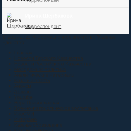
Корреспондент
Ирина Щербакова
Корреспондент
© 2015-2021 Информационное агентство "Казачье
Единство"
Главная
Новости Терского Казачества
Новости Российского Казачества
Молодежная политика
Аналитические материалы
Казаки и власть
Анонсы
Атаман
Youtube
Вера Православная
Военно-патриотическое воспитание
ИноСМИ
Интервью
Казачье образование
Казачья культура