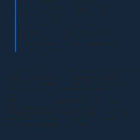
организованность, сплоченность и
готовность служить государству. Об этом
говорит губернатор, об этом говорит
руководство МВД России, которое во
время прошедшего недавно совещания
подчеркнуло, что Ставропольский край –
первый в стране по организации несения
службы казаками. Спасибо за Вашу работу,
мир Вам и здоровья.
Особые аплодисменты и слова благодарности звучали
в адрес стариков, тех, кто начинал возрождать
казачество в сложные 90-е годы. Воспоминаниями о
нелегком пути и восстановлении исторической
справедливости поделился первый атаман
Ставрополья Петр Стефанович Федосов. Совсем
скоро должна выйти в свет его новая книга,
посвященная истории казачества края и России. Как он
сказал: «Мы давно заявили о себе, и теперь наша
задача – не прекращать нашу работу».