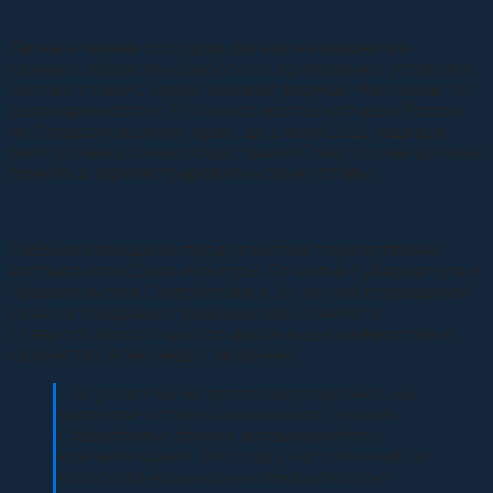
Также атаманы обсудили детали начавшейся в
казачьих обществах работы по приведению уставов в
соответствие с новой типовой формой. Напомним, по
договоренности с ГУ Министерства юстиции России
по Ставропольскому краю, до 1 июля 2021 года все
реестровые казачьи общества на Ставрополье должны
принять и зарегистрировать новые уставы.
Рабочее совещание продолжилось торжественно
частью в зале Дома культуры. От имени Губернатора и
Правительства Ставрополья с 30-летней годовщиной
казаков поздравил председатель комитета
Ставропольского края по делам национальностей и
казачества Александр Писаренко:
–
За 30 лет мы не просто возродились, мы
выстояли и стали развиваться. Сегодня
Ставрополье прочно ассоциируется с
казачьим краем. Этот год у нас сложный, но
как всегда наши казаки показали свою