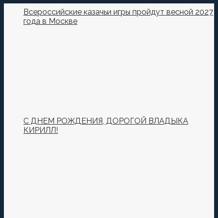
Пока нет комментариев.
Всероссийские казачьи игры пройдут весной 2027
года в Москве
Оставьте первый комментарий.
Ваш адрес email не будет опубликован.
Обязательные
поля помечены
*
Комментировать
С ДНЕМ РОЖДЕНИЯ, ДОРОГОЙ ВЛАДЫКА
КИРИЛЛ!
Сохранить моё имя, email и адрес сайта в этом
браузере для последующих моих комментариев.