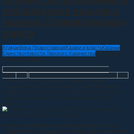
поблагодарил казаков и
казачек Ставропольского
округа
Атаман
Вера Православная
Казаки и власть
Казачье
Единство
Новости Терского Казачества
16.10.2020
Игорь Кочубеев
0
Ставропольское окружное казачье общество
ТВКО
2556
Терское войсковое казачье общество
3136
В селе Сенгилеевском близ краевого центра
Ставрополья сегодня 16 октября совет атаманов
Ставропольского окружного казачьего общества, а
также чествование казаков и казачьих обществ,
внесших...
В селе Сенгилеевском близ краевого центра
Ставрополья сегодня 16 октября совет атаманов