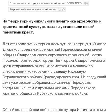
193
Ставропольское городское казачье общество СОКО ТВКО
3136
Терское войсковое казачье общество
На территории уникального памятника археологии и
христианской культуры казаки установили новый
памятный крест.
Для ставропольских терцев весь путь занял три дня. Сначала
11 казаков (среди них две казачки) Горячеводской казачьей
общины Ставропольского окружного казачьего общества
(поселок Горячеводск города Пятигорска Ставропольского
края) отправились за 200 километров на машинах со
специальными коневозками в станицу Надежную
Отрадненского района Краснодарского края. На следующий
день уже верхом добрались до станицы Передовая,
соединившись там с друзьями,казаками Передовского
казачьего общества Кубанского казачьего войска.
Общей колонной они добрались до хутора Ильича, а затем и