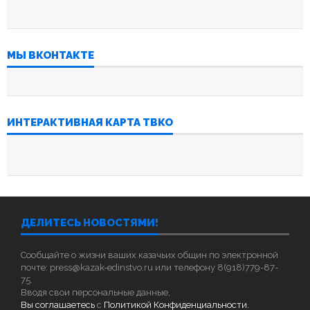
МЫ ВКОНТАКТЕ
ИНТЕРАКТИВНАЯ КАРТА ТВКО
ДЕЛИТЕСЬ НОВОСТЯМИ!
Сообщайте о жизни ваших казачьих общин по электронной
почте: press@kazak-edinstvo.ru или телефону 8(918)779-87-
75.
Вводя свои персональные данные,
Вы соглашаетесь
с
Политикой Конфиденциальности.