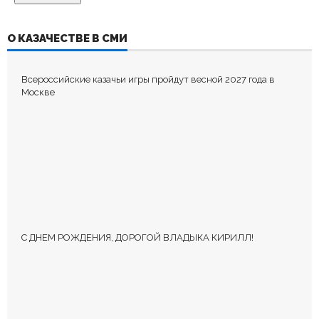
ДОБАВИТЬ КОММЕНТАРИЙ
О КАЗАЧЕСТВЕ В СМИ
Пока нет комментариев.
Всероссийские казачьи игры пройдут весной 2027 года в
Оставьте первый комментарий.
Москве
Ваш адрес email не будет опубликован.
Обязательные поля
помечены
*
С ДНЕМ РОЖДЕНИЯ, ДОРОГОЙ ВЛАДЫКА КИРИЛЛ!
КОММЕНТИРОВАТЬ