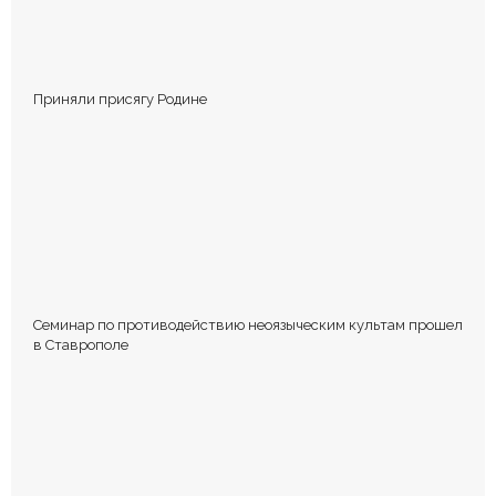
Приняли присягу Родине
Сохранить моё имя, email и адрес сайта в этом браузере для
последующих моих комментариев.
Семинар по противодействию неоязыческим культам прошел
в Ставрополе