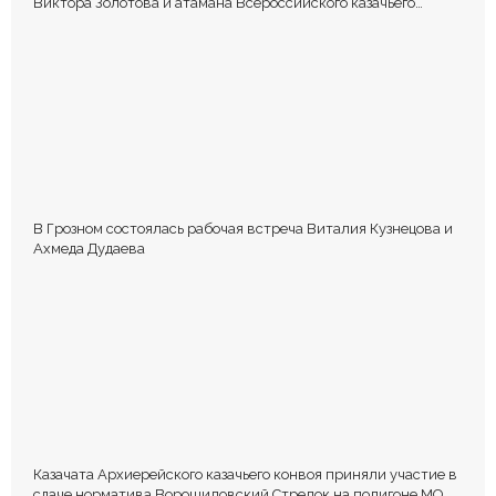
Виктора Золотова и атамана Всероссийского казачьего
общества Виталия Кузнецова.
В Грозном состоялась рабочая встреча Виталия Кузнецова и
Ахмеда Дудаева
Казачата Архиерейского казачьего конвоя приняли участие в
сдаче норматива Ворошиловский Стрелок на полигоне МО