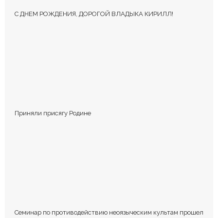
С ДНЕМ РОЖДЕНИЯ, ДОРОГОЙ ВЛАДЫКА КИРИЛЛ!
КОММЕНТИРОВАТЬ
Приняли присягу Родине
Сохранить моё имя, email и адрес сайта в этом браузере для
последующих моих комментариев.
Семинар по противодействию неоязыческим культам прошел