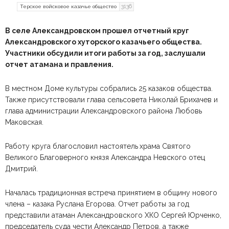
3136
Терское войсковое казачье общество
В селе Александровском прошел отчетный круг
Александровского хуторского казачьего общества.
Участники обсудили итоги работы за год, заслушали
отчет атамана и правления.
В местном Доме культуры собрались 25 казаков общества.
Также присутствовали глава сельсовета Николай Брихачев и
глава администрации Александровского района Любовь
Маковская.
Работу круга благословил настоятель
храма Святого
Великого Благоверного князя Александра Невского отец
Дмитрий.
Началась традиционная встреча принятием в общину нового
члена – казака Руслана Егорова. Отчет работы за год
представили атаман Александровского ХКО Сергей Юрченко,
председатель суда чести Александр Петров, а также