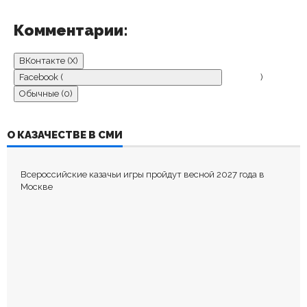
Комментарии:
ВКонтакте (
X
)
Facebook (
)
Обычные (0)
ДОБАВИТЬ КОММЕНТАРИЙ
О КАЗАЧЕСТВЕ В СМИ
Пока нет комментариев.
Всероссийские казачьи игры пройдут весной 2027 года в
Оставьте первый комментарий.
Москве
Ваш адрес email не будет опубликован.
Обязательные поля
помечены
*