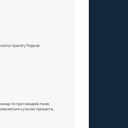
иняли присягу Родине
минар по противодействию
оязыческим культам прошел в
аврополе