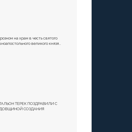
Грозном на храм в честь святого
вноапостольного великого князя
адимира установили купол и крест
ТАЛЬОН ТЕРЕК ПОЗДРАВИЛИ С
ДОВЩИНОЙ СОЗДАНИЯ