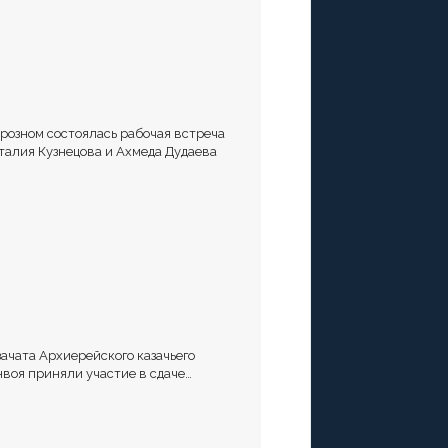
Грозном состоялась рабочая встреча
талия Кузнецова и Ахмеда Дудаева
зачата Архиерейского казачьего
нвоя приняли участие в сдаче
рматива Ворошиловский Стрелок на
лигоне МО РФ