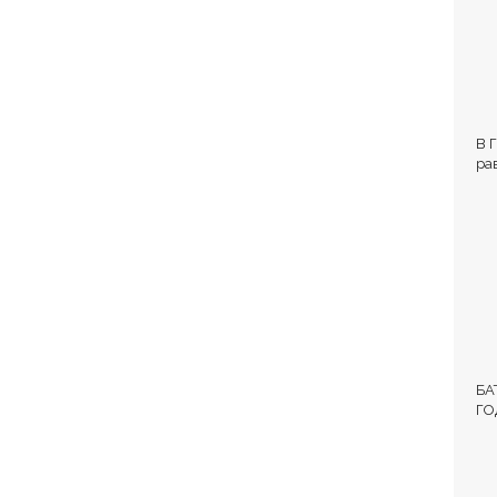
В 
ра
Вл
БА
ГО