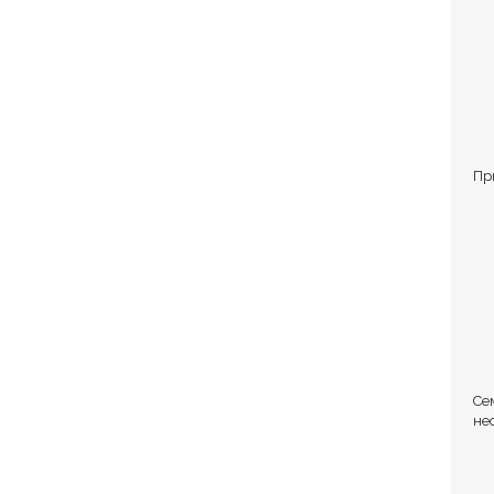
Пр
Се
не
Ст