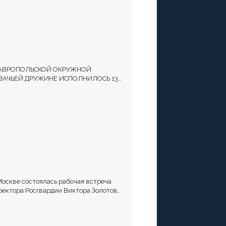
АВРОПОЛЬСКОЙ ОКРУЖНОЙ
ЗАЧЬЕЙ ДРУЖИНЕ ИСПОЛНИЛОСЬ 13
Т
Москве состоялась рабочая встреча
ректора Росгвардии Виктора Золотова
атамана Всероссийского казачьего
щества Виталия Кузнецова.