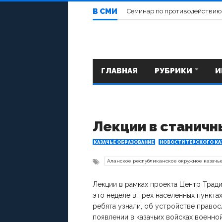
В СМИ
Семинар по противодействию
ГЛАВНАЯ
РУБРИКИ
И
Лекции в станич
КАЗАЧЬЕ ОБРАЗОВАНИЕ
НОВОСТИ ТЕРСКОГО КА
Аланское республиканское окружное казачь
Лекции в рамках проекта Центр Трад
это неделе в трех населенных пункта
ребята узнали, об устройстве правосл
появлении в казачьих войсках военно