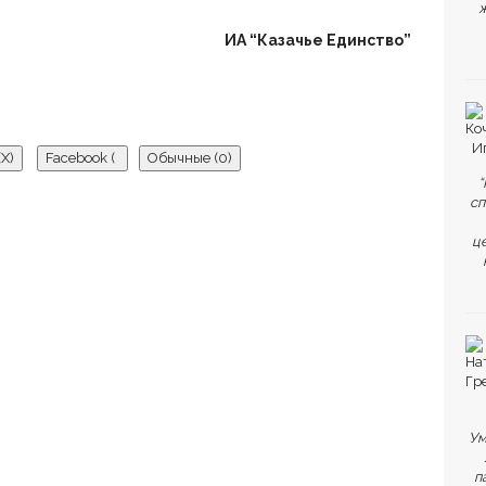
ж
ИА “Казачье Единство”
(
X
)
Facebook (
Обычные (0)
)
“
сп
ц
ка нет комментариев.
ьте первый комментарий.
бязательные поля помечены
*
Ум
п