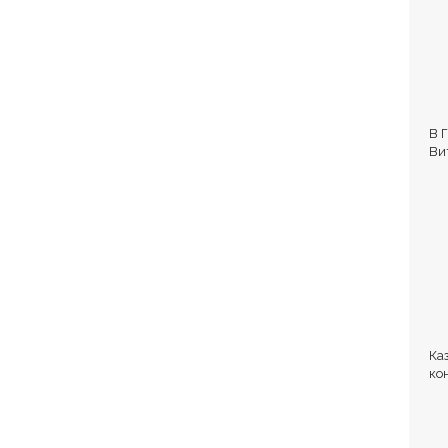
В 
Ви
Ка
ко
но
по