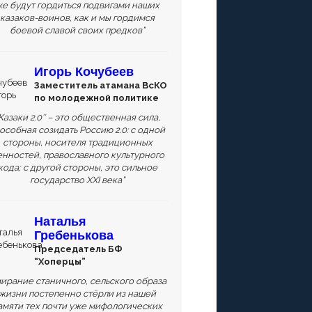
е будут гордиться подвигами наших
казаков-воинов, как и мы гордимся
боевой славой своих предков”
Игорь Кочубеев
Заместитель атамана ВсКО
по молодежной политике
Казаки 2.0″ – это общественная сила,
особная созидать Россию 2.0: с одной
стороны, носителя традиционных
енностей, православного культурного
кода; с другой стороны, это сильное
государство XXI века”
Наталья
Гребенькова
Председатель БФ
“Хоперцы”
ирание станичного, сельского образа
жизни постепенно стёрли из нашей
амяти тех почти уже мифологических