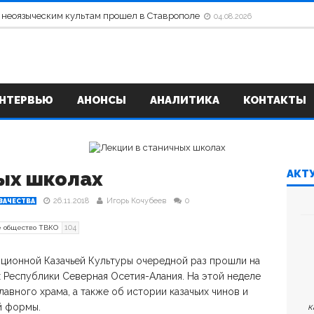
 неоязыческим культам прошел в Ставрополе
04.08.2026
НТЕРВЬЮ
АНОНСЫ
АНАЛИТИКА
КОНТАКТЫ
ных школах
АКТ
26.11.2018
Игорь Кочубеев
0
ЗАЧЕСТВА
104
е общество ТВКО
иционной Казачьей Культуры очередной раз прошли на
х Республики Северная Осетия-Алания. На этой неделе
авного храма, а также об истории казачьих чинов и
й формы.
к