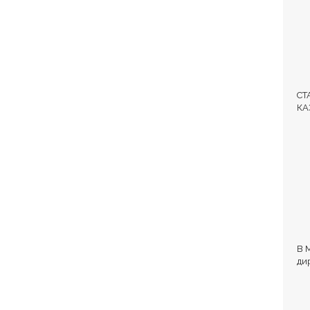
СТ
КА
ЛЕ
В 
ди
и 
об