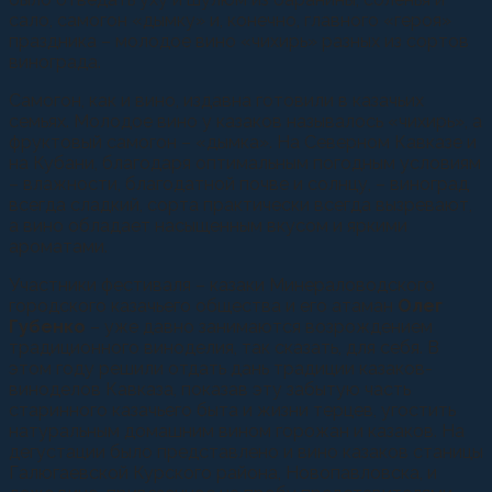
сало, самогон «дымку» и, конечно, главного «героя»
праздника – молодое вино «чихирь» разных из сортов
винограда.
Самогон, как и вино, издавна готовили в казачьих
семьях. Молодое вино у казаков называлось «чихирь», а
фруктовый самогон – «дымка». На Северном Кавказе и
на Кубани, благодаря оптимальным погодным условиям
– влажности, благодатной почве и солнцу, – виноград
всегда сладкий, сорта практически всегда вызревают,
а вино обладает насыщенным вкусом и яркими
ароматами.
Участники фестиваля – казаки Минераловодского
городского казачьего общества и его атаман
Олег
Губенко
– уже давно занимаются возрождением
традиционного виноделия, так сказать, для себя. В
этом году решили отдать дань традиции казаков-
виноделов Кавказа, показав эту забытую часть
старинного казачьего быта и жизни терцев, угостить
натуральным домашним вином горожан и казаков. На
дегустации было представлено и вино казаков станицы
Галюгаевской Курского района, Новопавловска, и