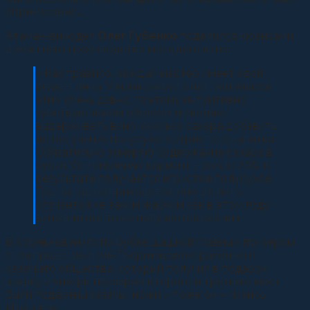
абрикосовый…
Атаман-винодел
Олег Губенко
поделился нюансами
домашнего производства молодого вина:
– Как правило, каждый мастер имеет свой
рецепт вина. У меня секрета нет, занимаюсь
этим очень давно, поэтому интуитивно
чувствую, каким образом и сколько
выдерживать вино, сколько сахара добавить
до получения полусухого игристого напитка.
Обязательно замеряю содержание сахара в
сусле. Оптимальный вариант – около 20%, в
результате получается игристое полусухое.
Год на год не приходится, иногда лето
случается не таким жарким как в этом году,
вино в итоге тоже получается разным.
В соревнованиях по рубке шашкой главным призером
стал представитель Георгиевского районного
казачьего общества, который получил в подарок
шашку и чихирь, призерам второго и третьего мест
были подарены казачьи ножи и тоже он – Чихирь
Иванович.