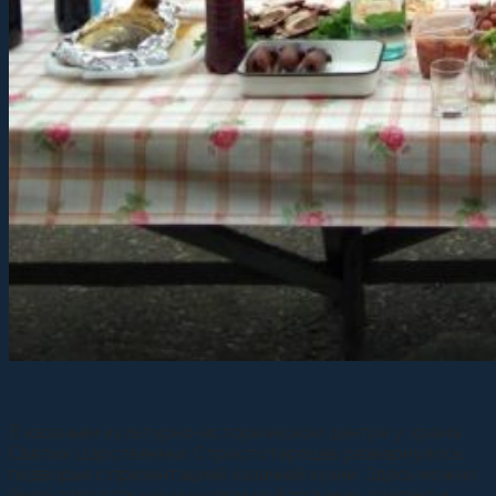
В казачьем культурно-историческом центре у храма
Святых Царственных Страстотерпцев развернулось
подворье с презентацией казачьей кухни. Здесь можно
было отведать уху и шулюм из баранины, соленья и