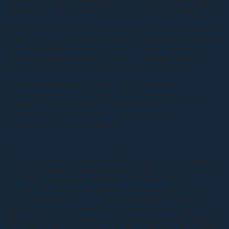
даже вино, привезенное на пробу представителями
армянской национально-культурной организации.
Интересно, что день проведения фестиваля объединил
сразу три повода: всероссийский праздник молодого
вина, первый фестиваль молодого вина у казаков-
терцев и день рождения атамана Минераловодского
городского казачьего общества Олега Губенко.
На фестивале можно было и поучаствовать в
состязаниях по рубке шашкой. Отличное настроение
создавали народные ансамбли казачьей песни:
«Вольница» и «Раздолье» (с. Гражданское),
«Родничок» (с. Сухая Падина).
На празднике не меньше десяти семей представили
различные блюда традиционной терской кухни, среди
которых – домашняя колбаса и шулюм, уха и сало,
соленья. Но первоначальная идея провести конкурс
среди казачьих семей успешно провалилась, так как
сделать это было решительно невозможно: одно
блюдо было вкуснее другого! Даже самогона-дымки
было несколько разновидностей: сливовый, яблочный,