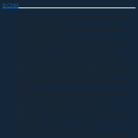
В СМИ
Всероссийские казачьи игры пройдут весной 2027
года в Москве
05.08.2026
С ДНЕМ РОЖДЕНИЯ, ДОРОГОЙ ВЛАДЫКА
КИРИЛЛ!
05.08.2026
Приняли присягу Родине
04.08.2026
Семинар по противодействию неоязыческим
культам прошел в Ставрополе
04.08.2026
СТАВРОПОЛЬСКОЙ ОКРУЖНОЙ КАЗАЧЬЕЙ
ДРУЖИНЕ ИСПОЛНИЛОСЬ 13 ЛЕТ
02.08.2026
В Москве состоялась рабочая встреча директора
Росгвардии Виктора Золотова и атамана
Всероссийского казачьего общества Виталия
Кузнецова.
31.07.2026
В Грозном состоялась рабочая встреча Виталия
Кузнецова и Ахмеда Дудаева
27.07.2026
Казачата Архиерейского казачьего конвоя
приняли участие в сдаче норматива
Ворошиловский Стрелок на полигоне МО РФ
27.07.2026
В Грозном на храм в честь святого
равноапостольного великого князя Владимира