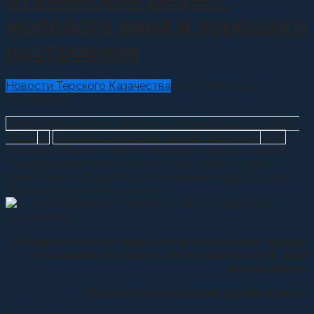
молодого вина и хорошего
настроения
Новости Терского Казачества
12.11.2018
Игорь
Кочубеев
0
Минераловодское районное казачье общество СОКО
ТВКО
15
Терское войсковое казачье общество
3136
Молодое игристое вино слегка выталкивает пробку,
открываешь бутылку, и как от шампанского, идет
легкий дымок. Подавать охлажденным к рыбе и мясу…
Осенний праздник казачьего...
Молодое игристое вино слегка выталкивает пробку,
открываешь бутылку, и как от шампанского, идет
легкий дымок.
Подавать охлажденным к рыбе и мясу…