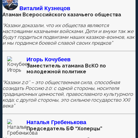
Оставьте первый комментарий.
Виталий Кузнецов
Атаман Всероссийского казачьего общества
Ваш адрес email не будет опубликован.
Обязательные
поля помечены
*
“Казаки доказали, что их общества являются
настоящими казачьими войсками. Дети и внуки так же
будут гордиться подвигами наших казаков-воинов, как
и мы гордимся боевой славой своих предков”
Комментировать
Игорь Кочубеев
Заместитель атамана ВсКО по
молодежной политике
Сохранить моё имя, email и адрес сайта в этом
“Казаки 2.0″ – это общественная сила, способная
браузере для последующих моих комментариев.
созидать Россию 2.0: с одной стороны, носителя
традиционных ценностей, православного культурного
кода; с другой стороны, это сильное государство XXI
века”
Наталья
Гребенькова
Председатель БФ “Хоперцы”