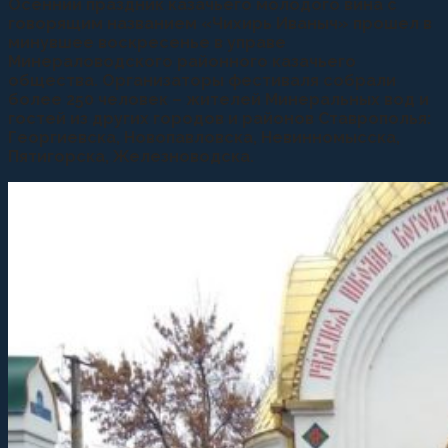
Осенний праздник казачьего молодого вина с
говорящим названием «Чихирь Иваныч» прошел в
минувшее воскресенье в управе
Минераловодского районного казачьего
общества. Организаторы фестиваля собрали
более 250 человек – жителей Минеральных вод и
гостей из других городов и районов Ставрополья:
Георгиевска, Новопавловска, Невинномысска,
Пятигорска, Железноводска.