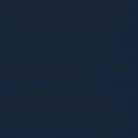
загорелась идеей сделать хорошую, добрую книгу, и
это была бы большая честь для меня. На тот момент
Витислав Васильевич работал над своей будущей
книгой «Земной поклон», переживал, вкладывал в нее
всю душу. А потом пошатнулось его здоровье… Мы
созванивались, и он говорил: «Закончу «Земной
поклон», и начнем. Ты представляешь, какой это
объем? Надо фотографии все поднять, записи…».
Однако и этим планам не суждено было сбыться. Лишь
много позже, объединив вместе все усилия, мы
закончили то, что должны были сделать. В написании
биографии
Ходарева
неоценимую помощь оказала его
супруга Антонина Александровна.
– Она живо откликнулась на нашу просьбу, –
продолжает
Наталья
. – Предоставила нам уникальные
материалы из семейного архива, фотографии,
подшивки газет с его публикациями, личные вещи. С
огромной любовью вспомнила и записала все, что
хотела сама рассказать о своем дорогом, любимом
супруге, с которым прожила 51 год счастливой жизни.
Обложку для будущей книги сделал терский казак,