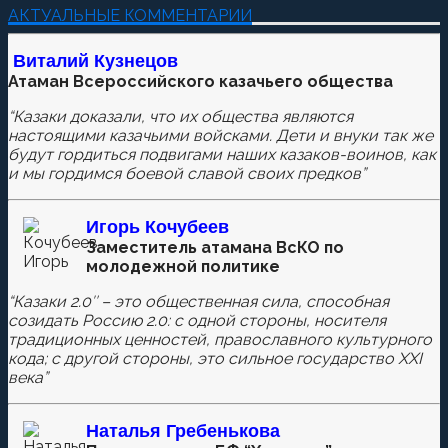
Добавить комментарий
АКТУАЛЬНЫЕ КОММЕНТАРИИ
Пока нет комментариев.
Виталий Кузнецов
Атаман Всероссийского казачьего общества
Оставьте первый комментарий.
“Казаки доказали, что их общества являются
Ваш адрес email не будет опубликован.
Обязательные
настоящими казачьими войсками. Дети и внуки так же
поля помечены
*
будут гордиться подвигами наших казаков-воинов, как
и мы гордимся боевой славой своих предков”
Игорь Кочубеев
Комментировать
Заместитель атамана ВсКО по
молодежной политике
“Казаки 2.0″ – это общественная сила, способная
созидать Россию 2.0: с одной стороны, носителя
Сохранить моё имя, email и адрес сайта в этом
традиционных ценностей, православного культурного
браузере для последующих моих комментариев.
кода; с другой стороны, это сильное государство XXI
века”
Наталья
Гребенькова