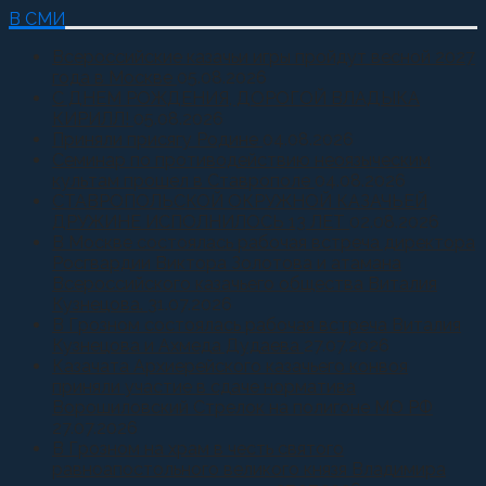
В СМИ
Всероссийские казачьи игры пройдут весной 2027
года в Москве
05.08.2026
С ДНЕМ РОЖДЕНИЯ, ДОРОГОЙ ВЛАДЫКА
КИРИЛЛ!
05.08.2026
Приняли присягу Родине
04.08.2026
Семинар по противодействию неоязыческим
культам прошел в Ставрополе
04.08.2026
СТАВРОПОЛЬСКОЙ ОКРУЖНОЙ КАЗАЧЬЕЙ
ДРУЖИНЕ ИСПОЛНИЛОСЬ 13 ЛЕТ
02.08.2026
В Москве состоялась рабочая встреча директора
Росгвардии Виктора Золотова и атамана
Всероссийского казачьего общества Виталия
Кузнецова.
31.07.2026
В Грозном состоялась рабочая встреча Виталия
Кузнецова и Ахмеда Дудаева
27.07.2026
Казачата Архиерейского казачьего конвоя
приняли участие в сдаче норматива
Ворошиловский Стрелок на полигоне МО РФ
27.07.2026
В Грозном на храм в честь святого
равноапостольного великого князя Владимира