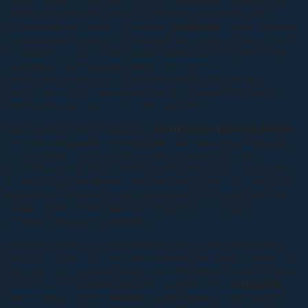
самим лично слова из терского казачьего фольклора,
забытые станичные игры, суеверия, рассказанные
стариками истории и легенды.
Ходарев
отдал мне все
материалы и сказал: «Ты давай, начинай собирать все
по главам». Так как все было написано от руки, я сама
набирала тексты на компьютере, потом
редактировала их и распределяла по разделам.
Делалось это очень медленно, все время отнимала
основная работа. Но это не главное…
Здоровье стало подводить
Витислава Васильевича
.
Он реже приходил в редакцию, все чаще мы общались
по телефону, или я ехала к нему домой. Однако
несколько глав мы успели сделать вместе. За два дня
до его ухода из жизни, мы разговаривали, он старался
выглядеть бодрым, я докладывала ему о том, как идет
наша совместная работа. Прощаясь он сказал:
«Ничего, мы еще поживем…».
Долгое время я не могла вернуться в продолжению
работы, но вот эти, его последние для меня, слова, не
выходили из головы. И наступил момент, когда я снова
взялась за «Казачий кладезь». Думаю, что
Ходарев
имел в виду продолжение своей жизни в тех книгах,