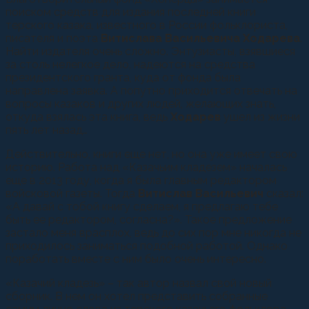
поиском средств для издания последней книги
терского казака, известного в России фольклориста,
писателя и поэта
Витислава Васильевича Ходарева
.
Найти издателя очень сложно. Энтузиасты, взявшиеся
за столь нелегкое дело, надеются на средства
президентского гранта, куда от фонда была
направлена заявка. А попутно приходится отвечать на
вопросы казаков и других людей, желающих знать,
откуда взялась эта книга, ведь
Ходарев
ушел из жизни
пять лет назад…
Действительно, книги еще нет, но она уже имеет свою
историю. Работа над «Казачьим кладезем» началась
еще в 2013 году, когда я была главным редактором
войсковой газеты. Тогда
Витислав Васильевич
сказал:
«А давай с тобой книгу сделаем, я предлагаю тебе
быть ее редактором, согласна?». Такое предложение
застало меня врасплох, ведь до сих пор мне никогда не
приходилось заниматься подобной работой. Однако
поработать вместе с ним было очень интересно.
«Казачий кладезь» – так автор назвал свой новый
сборник. В нем он хотел представить собранные