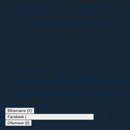
известный российский художник
Василий Поляков
. В
качестве иллюстраций взяты коллажи, подготовленные
талантливыми казаками Терского войска. Все готово к
изданию, и мы ждем результатов президентских
грантов.
Благодарим за поддержку Благотворительный фонд
«Хоперцы», со своей стороны сделаем все, чтобы
довести дело до конца. Это наш долг памяти перед
великим человеком, который стоял у истоков
возрождения казачества России, и который сохранил
для потомков частички истории терского казачества.
И будьте спокойны, казаки, в этой книге все будет
сделано так, как хотел ее автор –
Витислав
Васильевич Ходарев.
Ирина Щербакова для ИА “Казаье Единство”
Комментарии:
ВКонтакте (
X
)
Facebook (
)
Обычные (0)