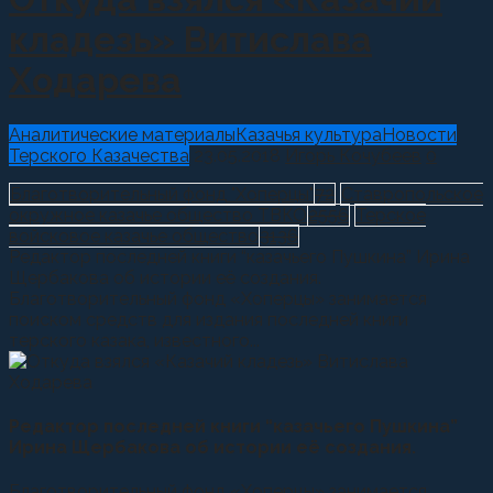
кладезь» Витислава
Ходарева
Аналитические материалы
Казачья культура
Новости
Терского Казачества
23.05.2018
Игорь Кочубеев
0
Благотворительный фонд "Хоперцы"
72
Ставропольское
окружное казачье общество ТВКО
2556
Терское
войсковое казачье общество
3136
Редактор последней книги “казачьего Пушкина” Ирина
Щербакова об истории её создания.
Благотворительный фонд «Хоперцы» занимается
поиском средств для издания последней книги
терского казака, известного...
Редактор последней книги “казачьего Пушкина”
Ирина Щербакова об истории её создания.
Благотворительный фонд «Хоперцы» занимается