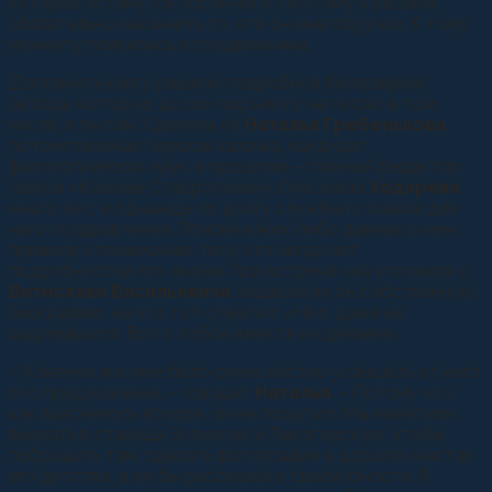
которые останутся после него. Поэтому я решила
обязательно закончить то, что он мне поручил. К тому
моменту появились и сподвижники.
Дополнить книгу решили подробной биографией
автора, которую до сих пор никто не писал, в том
числе, и он сам. Сделала ее
Наталья Гребенькова
,
потомственная терская казачка, кандидат
филологических наук, в прошлом – главный редактор
газеты «Казачье Ставрополье». Она знала
Ходарева
много лет, и однажды по долгу службы готовила для
него поздравление. Поиски каких-либо данных о нем
привели к пониманию того, что нигде нет
подробностей его жизни. При встрече она уточнила у
Витислава Васильевича
, издавал ли он собственную
биографию, на что тот ответил: «Нет, даже не
задумывался. Вот с тобой вместе и сделаем».
– Конечно же, мне было очень лестно услышать от него
это предложение, – говорит
Наталья
. – Потому что,
как выяснилось вскоре, он не пошутил. Мы наметили
выехать в станицы Зольскую и Лысогорскую, чтобы
побродить там, сделать фотографии в дорогих местах
его детства, а он бы рассказал о своей юности. Я