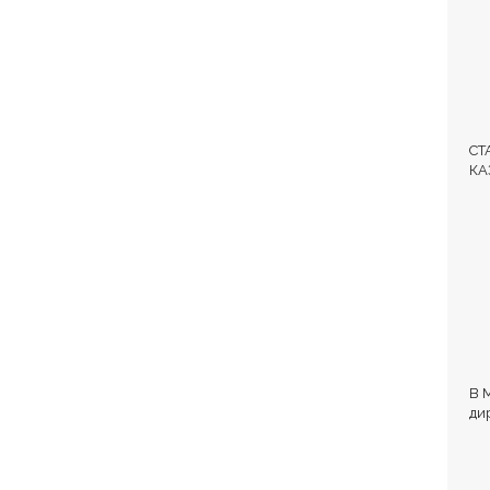
СТ
КА
ЛЕ
В 
ди
и 
об