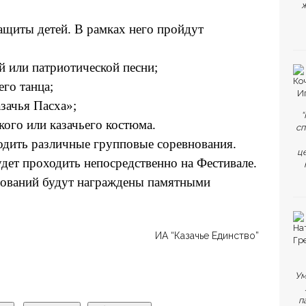
ж
ащиты детей. В рамках него пройдут
ей или патриотической песни;
его танца;
азачья Пасха»;
“
кого или казачьего костюма.
сп
одить различные групповые соревнования.
ц
удет проходить непосредственно на Фестивале.
нований будут награждены памятными
ИА “Казачье Единство”
Ум
п