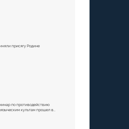
иняли присягу Родине
минар по противодействию
оязыческим культам прошел в
аврополе