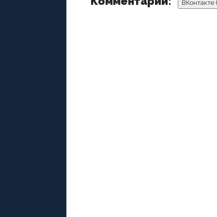
Комментарии:
ВКонтакте 
ДОБАВИТЬ КОММЕНТАРИЙ
По
Остав
Ваш адрес email не будет опубликован.
О
КОММЕНТИРОВАТЬ