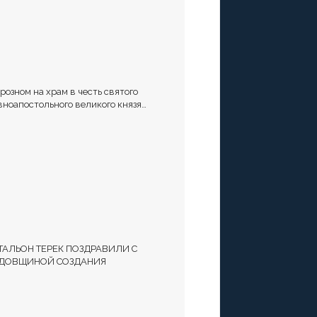
Грозном на храм в честь святого
вноапостольного великого князя
адимира установили купол и крест
ТАЛЬОН ТЕРЕК ПОЗДРАВИЛИ С
ДОВЩИНОЙ СОЗДАНИЯ