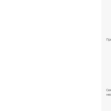
айта в этом браузере для последующих моих
Пр
Се
не
Ст