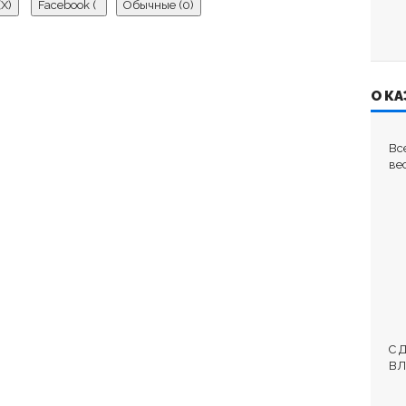
(
X
)
Facebook (
Обычные (0)
)
О КА
ка нет комментариев.
ьте первый комментарий.
Вс
ве
бязательные поля помечены
*
С 
ВЛ