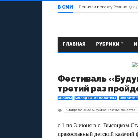
Семинар по противодействию
В СМИ
Приняли присягу Родине
04
ГЛАВНАЯ
РУБРИКИ
И
Фестиваль «Буду
третий раз пройд
АНОНСЫ
МОЛОДЕЖНАЯ ПОЛИТИКА
НОВОСТИ Т
Ставропольское окружное казачье общество 
с 1 по 3 июня в с. Высоцком Ст
православный детский казачий 