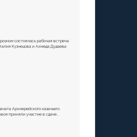
Грозном состоялась рабочая встреча
талия Кузнецова и Ахмеда Дудаева
зачата Архиерейского казачьего
нвоя приняли участие в сдаче
рматива Ворошиловский Стрелок на
лигоне МО РФ