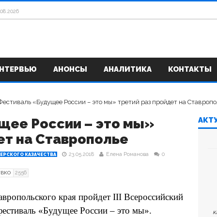
 неоязыческим культам прошел в Ставрополе
04.08.2026
.08.2026
НТЕРВЬЮ
АНОНСЫ
АНАЛИТИКА
КОНТАКТЫ
щее России – это мы»
АКТ
ет на Ставрополье
23.05.2018
Елена Романова
0
ЕРСКОГО КАЗАЧЕСТВА
2556
ТВКО
авропольского края пройдет III Всероссийский
фестиваль «Будущее России – это мы».
к