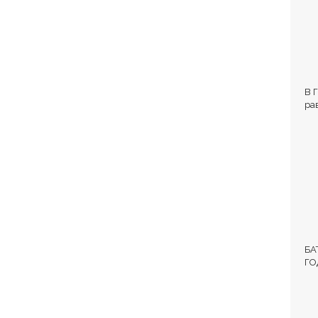
В 
ра
Вл
БА
ГО