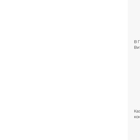
В 
Ви
Ка
ко
но
по