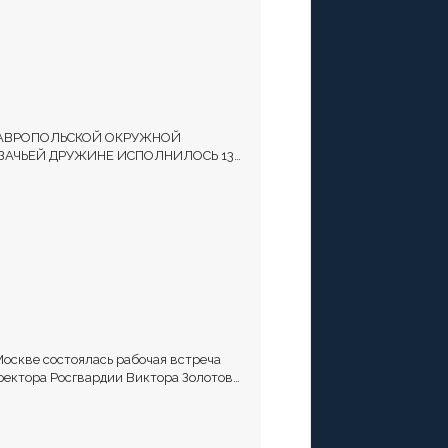
АВРОПОЛЬСКОЙ ОКРУЖНОЙ
ЗАЧЬЕЙ ДРУЖИНЕ ИСПОЛНИЛОСЬ 13
Т
Москве состоялась рабочая встреча
ректора Росгвардии Виктора Золотова
атамана Всероссийского казачьего
щества Виталия Кузнецова.