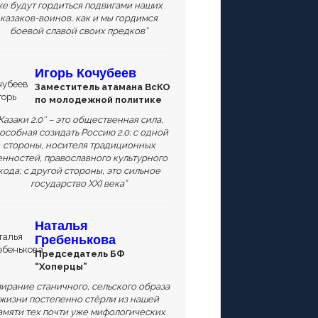
е будут гордиться подвигами наших
казаков-воинов, как и мы гордимся
боевой славой своих предков”
Игорь Кочубеев
Заместитель атамана ВсКО
по молодежной политике
Казаки 2.0″ – это общественная сила,
особная созидать Россию 2.0: с одной
стороны, носителя традиционных
енностей, православного культурного
кода; с другой стороны, это сильное
государство XXI века”
Наталья
Гребенькова
Председатель БФ
“Хоперцы”
ирание станичного, сельского образа
жизни постепенно стёрли из нашей
амяти тех почти уже мифологических