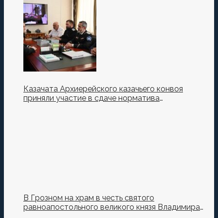
Казачата Архиерейского казачьего конвоя
приняли участие в сдаче норматива
Ворошиловский Стрелок на полигоне МО РФ
В Грозном на храм в честь святого
равноапостольного великого князя Владимира
установили купол и крест