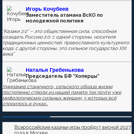
Игорь Кочубеев
Комментировать
Заместитель атамана ВсКО по
молодежной политике
“Казаки 2.0″ – это общественная сила, способная
созидать Россию 2.0: с одной стороны, носителя
Сохранить моё имя, email и адрес сайта в этом
традиционных ценностей, православного культурного
браузере для последующих моих комментариев.
кода; с другой стороны, это сильное государство XXI
века”
Наталья
Гребенькова
Председатель БФ “Хоперцы”
Умирание станичного, сельского образа жизни
постепенно стёрли из нашей памяти тех почти уже
мифологических сильных женщин, у которых всё
спорилось в руках…
О Казачестве в СМИ
Всероссийские казачьи игры пройдут весной 2027
года в Москве