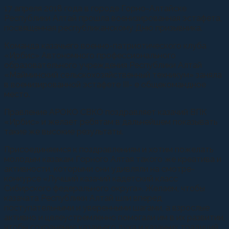
17 апреля 2018 года в городе Горно-Алтайске
Республики Алтай прошла военизированная эстафета,
посвященная республиканскому Дню призывника.
Команда казачьего военно-патриотического клуба
«Ирбис» Автономного профессионального
образовательного учреждения Республики Алтай
«Майминский сельскохозяйственный техникум» заняла
в военизированной эстафете III- е общекомандное
место.
Правление АРОКО СВКО поздравляет казачий ВПК
«Ирбис» и желает ребятам в дальнейшем показывать
такие же высокие результаты.
Присоединяемся к поздравлениям и хотим пожелать
молодым казакам Горного Алтая такого же креатива и
активности, которыми они удивляли на смотре-
конкурсе «Лучший казачий кадетский класс
Сибирского федерального округа». Желаем, чтобы
казачата Республики Алтай шли вперед
поступательными и уверенными шагами, а взрослые
активно и целеустремленно помогали им в их развитии,
чтобы сохранение казачьего духа и казачьих традиций