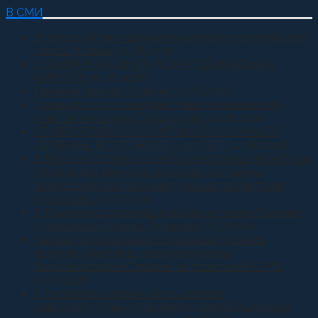
В СМИ
Всероссийские казачьи игры пройдут весной 2027
года в Москве
05.08.2026
С ДНЕМ РОЖДЕНИЯ, ДОРОГОЙ ВЛАДЫКА
КИРИЛЛ!
05.08.2026
Приняли присягу Родине
04.08.2026
Семинар по противодействию неоязыческим
культам прошел в Ставрополе
04.08.2026
СТАВРОПОЛЬСКОЙ ОКРУЖНОЙ КАЗАЧЬЕЙ
ДРУЖИНЕ ИСПОЛНИЛОСЬ 13 ЛЕТ
02.08.2026
В Москве состоялась рабочая встреча директора
Росгвардии Виктора Золотова и атамана
Всероссийского казачьего общества Виталия
Кузнецова.
31.07.2026
В Грозном состоялась рабочая встреча Виталия
Кузнецова и Ахмеда Дудаева
27.07.2026
Казачата Архиерейского казачьего конвоя
приняли участие в сдаче норматива
Ворошиловский Стрелок на полигоне МО РФ
27.07.2026
В Грозном на храм в честь святого
равноапостольного великого князя Владимира