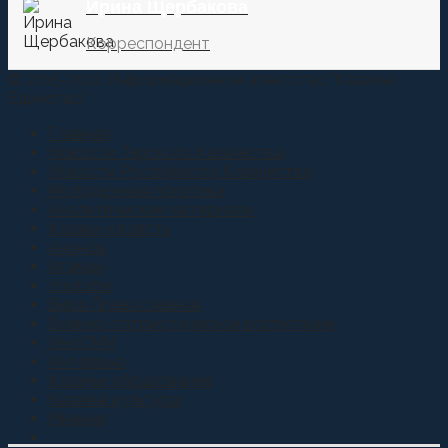
Ирина Щербакова
Корреспондент
© 2015-2021 Информационное агентство "Казачье
Единство"
Главная
Новости Терского Казачества
Новости Российского Казачества
Молодежная политика
Аналитические материалы
Казаки и власть
Анонсы
Атаман
Youtube
Вера Православная
Военно-патриотическое воспитание
ИноСМИ
Интервью
Казачье образование
Казачья культура
Мнение