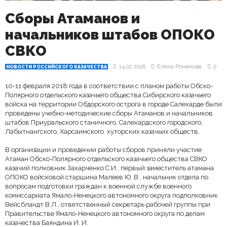
Сборы Атаманов и
начальников штабов ОПОКО
СВКО
14.02.2018
Елена Романова
0
НОВОСТИ РОССИЙСКОГО КАЗАЧЕСТВА
10-11 февраля 2018 года в соответствии с планом работы Обско-
Полярного отдельского казачьего общества Сибирского казачьего
войска на территории Обдорского острога в городе Салехарде были
проведены учебно-методические сборы Атаманов и начальников
штабов Приуральского станичного, Салехардского городского,
Лабытнангского, Харсаимского хуторских казачьих обществ.
В организации и проведении работы сборов приняли участие
Атаман Обско-Полярного отдельского казачьего общества СВКО
казачий полковник Захарченко С.И., первый заместитель атамана
ОПОКО войсковой старшина Малеев Ю. В., начальник отдела по
вопросам подготовки граждан к военной службе военного
комиссариата Ямало-Ненецкого автономного округа подполковник
Вейсбландт В.Л., ответственный секретарь рабочей группы при
Правительстве Ямало-Ненецкого автономного округа по делам
казачества Баяндина И. И.