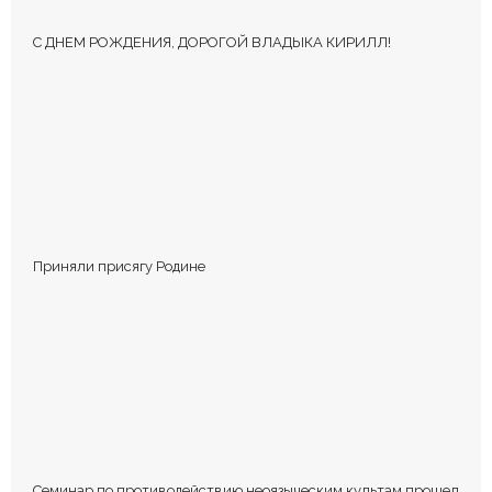
С ДНЕМ РОЖДЕНИЯ, ДОРОГОЙ ВЛАДЫКА КИРИЛЛ!
КОММЕНТИРОВАТЬ
Приняли присягу Родине
Сохранить моё имя, email и адрес сайта в этом браузере для
последующих моих комментариев.
Семинар по противодействию неоязыческим культам прошел