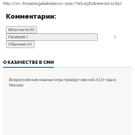
http://xn--80aadwgabakd4ei.xn--p1ai/?sid=4582&newsid=12790
Комментарии:
ВКонтакте (
X
)
Facebook (
)
Обычные (0)
ДОБАВИТЬ КОММЕНТАРИЙ
О КАЗАЧЕСТВЕ В СМИ
Пока нет комментариев.
Всероссийские казачьи игры пройдут весной 2027 года в
Оставьте первый комментарий.
Москве
Ваш адрес email не будет опубликован.
Обязательные поля
помечены
*