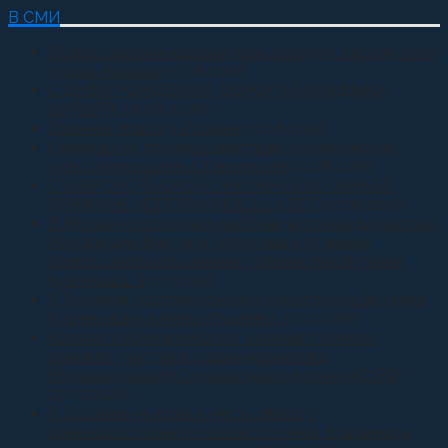
В СМИ
Всероссийские казачьи игры пройдут весной 2027
года в Москве
05.08.2026
С ДНЕМ РОЖДЕНИЯ, ДОРОГОЙ ВЛАДЫКА
КИРИЛЛ!
05.08.2026
Приняли присягу Родине
04.08.2026
Семинар по противодействию неоязыческим
культам прошел в Ставрополе
04.08.2026
СТАВРОПОЛЬСКОЙ ОКРУЖНОЙ КАЗАЧЬЕЙ
ДРУЖИНЕ ИСПОЛНИЛОСЬ 13 ЛЕТ
02.08.2026
В Москве состоялась рабочая встреча директора
Росгвардии Виктора Золотова и атамана
Всероссийского казачьего общества Виталия
Кузнецова.
31.07.2026
В Грозном состоялась рабочая встреча Виталия
Кузнецова и Ахмеда Дудаева
27.07.2026
Казачата Архиерейского казачьего конвоя
приняли участие в сдаче норматива
Ворошиловский Стрелок на полигоне МО РФ
27.07.2026
В Грозном на храм в честь святого
равноапостольного великого князя Владимира