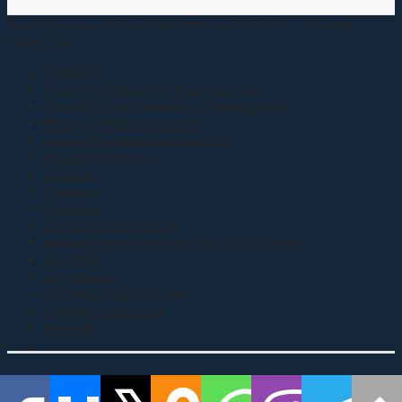
© 2015-2021 Информационное агентство "Казачье
Единство"
Главная
Новости Терского Казачества
Новости Российского Казачества
Молодежная политика
Аналитические материалы
Казаки и власть
Анонсы
Атаман
Youtube
Вера Православная
Военно-патриотическое воспитание
ИноСМИ
Интервью
Казачье образование
Казачья культура
Мнение