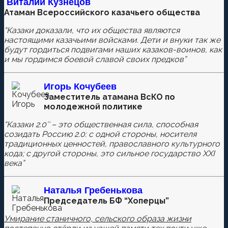
Виталий Кузнецов
Атаман Всероссийского казачьего общества
Оставьте первый комментарий.
“Казаки доказали, что их общества являются
Ваш адрес email не будет опубликован.
Обязательные
настоящими казачьими войсками. Дети и внуки так же
поля помечены
*
будут гордиться подвигами наших казаков-воинов, как
и мы гордимся боевой славой своих предков”
Игорь Кочубеев
Комментировать
Заместитель атамана ВсКО по
молодежной политике
“Казаки 2.0″ – это общественная сила, способная
созидать Россию 2.0: с одной стороны, носителя
Сохранить моё имя, email и адрес сайта в этом
традиционных ценностей, православного культурного
браузере для последующих моих комментариев.
кода; с другой стороны, это сильное государство XXI
века”
Наталья
Гребенькова
Председатель БФ “Хоперцы”
Умирание станичного, сельского образа жизни