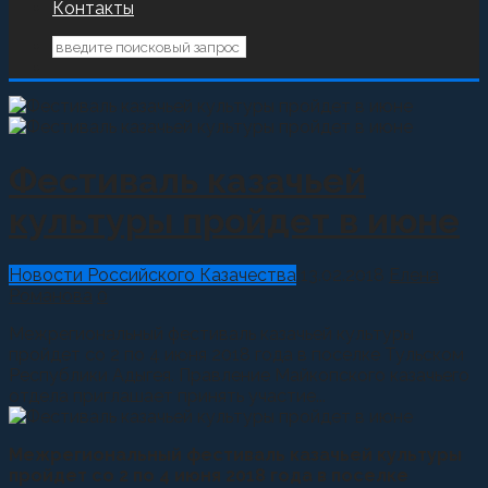
Контакты
Фестиваль казачьей
культуры пройдет в июне
Новости Российского Казачества
13.02.2018
Елена
Романова
0
Межрегиональный фестиваль казачьей культуры
пройдет со 2 по 4 июня 2018 года в поселке Тульском
Республики Адыгея. Правление Майкопского казачьего
отдела приглашает принять участие...
Межрегиональный фестиваль казачьей культуры
пройдет со 2 по 4 июня 2018 года в поселке