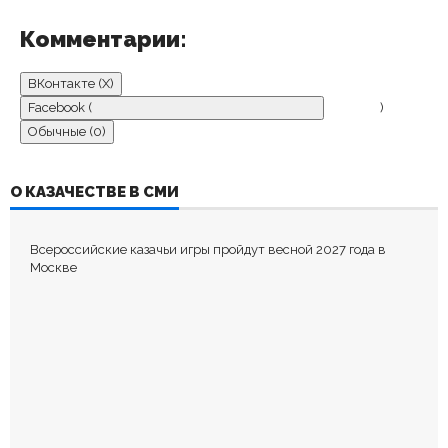
Комментарии:
ВКонтакте (
X
)
Facebook (
)
Обычные (0)
ДОБАВИТЬ КОММЕНТАРИЙ
О КАЗАЧЕСТВЕ В СМИ
Пока нет комментариев.
Всероссийские казачьи игры пройдут весной 2027 года в
Оставьте первый комментарий.
Москве
Ваш адрес email не будет опубликован.
Обязательные поля
помечены
*