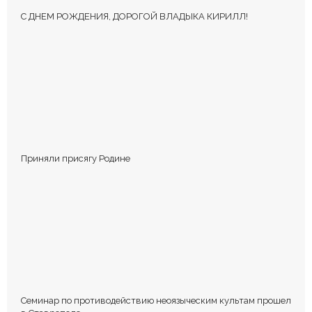
С ДНЕМ РОЖДЕНИЯ, ДОРОГОЙ ВЛАДЫКА КИРИЛЛ!
КОММЕНТИРОВАТЬ
Приняли присягу Родине
Сохранить моё имя, email и адрес сайта в этом браузере для
последующих моих комментариев.
Семинар по противодействию неоязыческим культам прошел