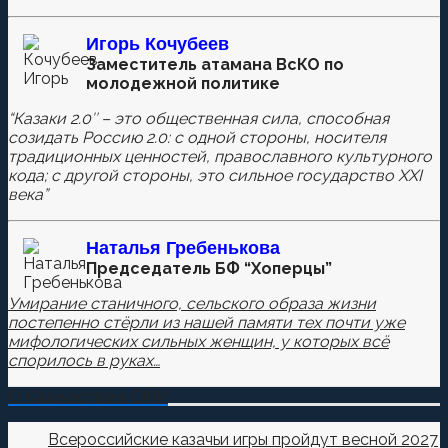
Игорь Кочубеев
Комментировать
Заместитель атамана ВсКО по
молодежной политике
“Казаки 2.0″ – это общественная сила, способная
созидать Россию 2.0: с одной стороны, носителя
Сохранить моё имя, email и адрес сайта в этом
традиционных ценностей, православного культурного
браузере для последующих моих комментариев.
кода; с другой стороны, это сильное государство XXI
века”
Наталья
Гребенькова
Председатель БФ “Хоперцы”
Умирание станичного, сельского образа жизни
постепенно стёрли из нашей памяти тех почти уже
мифологических сильных женщин, у которых всё
спорилось в руках…
О Казачестве в СМИ
Всероссийские казачьи игры пройдут весной 2027