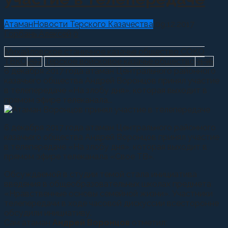
Атаман
Новости Терского Казачества
09.12.2017
Горбань Алексей
0
Михайловское станичное казачье общество СОКО
ТВКО
207
Терское войсковое казачье общество
3136
6 декабря 2017 года атаман Центрального районного
казачьего общества Андрей Воронцов принял участие
в телепередаче «На злобу дня», которая выходит в
прямом эфире телеканала...
6 декабря 2017 года атаман Центрального районного
казачьего общества Андрей Воронцов принял участие
в телепередаче «На злобу дня», которая выходит в
прямом эфире телеканала «Свое ТВ».
Обсуждаемой в студии темой стала инициатива
введения в общеобразовательных школах предмета
«Нравственные основы семейной жизни». Участники
телепередачи в ходе часовой дискуссии всесторонне
обсудили инициативу.
Сам атаман
Андрей Воронцов
отметил: