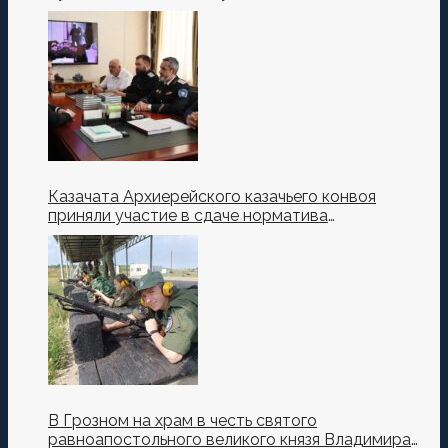
Казачата Архиерейского казачьего конвоя
приняли участие в сдаче норматива
Ворошиловский Стрелок на полигоне МО РФ
В Грозном на храм в честь святого
равноапостольного великого князя Владимира