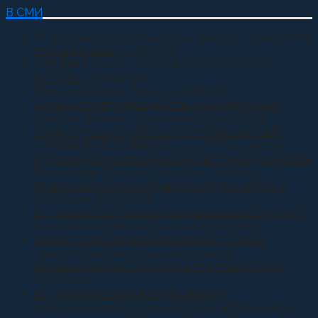
В СМИ
Всероссийские казачьи игры пройдут весной 2027
года в Москве
05.08.2026
С ДНЕМ РОЖДЕНИЯ, ДОРОГОЙ ВЛАДЫКА
КИРИЛЛ!
05.08.2026
Приняли присягу Родине
04.08.2026
Семинар по противодействию неоязыческим
культам прошел в Ставрополе
04.08.2026
СТАВРОПОЛЬСКОЙ ОКРУЖНОЙ КАЗАЧЬЕЙ
ДРУЖИНЕ ИСПОЛНИЛОСЬ 13 ЛЕТ
02.08.2026
В Москве состоялась рабочая встреча директора
Росгвардии Виктора Золотова и атамана
Всероссийского казачьего общества Виталия
Кузнецова.
31.07.2026
В Грозном состоялась рабочая встреча Виталия
Кузнецова и Ахмеда Дудаева
27.07.2026
Казачата Архиерейского казачьего конвоя
приняли участие в сдаче норматива
Ворошиловский Стрелок на полигоне МО РФ
27.07.2026
В Грозном на храм в честь святого
равноапостольного великого князя Владимира