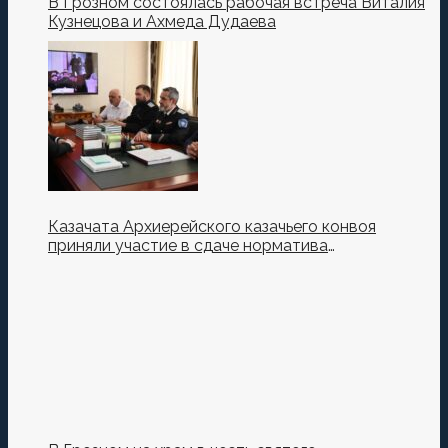
В Грозном состоялась рабочая встреча Виталия
Кузнецова и Ахмеда Дудаева
Казачата Архиерейского казачьего конвоя
приняли участие в сдаче норматива
Ворошиловский Стрелок на полигоне МО РФ