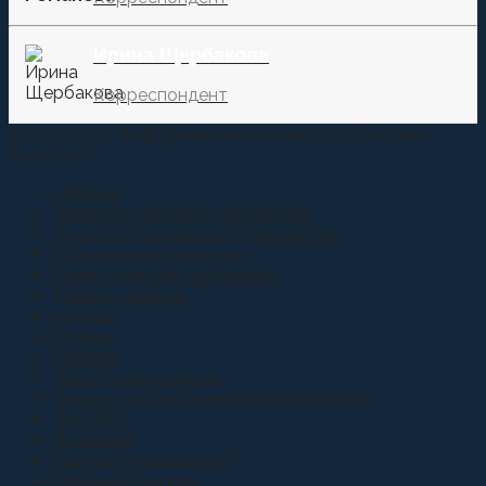
Ирина Щербакова
Корреспондент
© 2015-2021 Информационное агентство "Казачье
Единство"
Главная
Новости Терского Казачества
Новости Российского Казачества
Молодежная политика
Аналитические материалы
Казаки и власть
Анонсы
Атаман
Youtube
Вера Православная
Военно-патриотическое воспитание
ИноСМИ
Интервью
Казачье образование
Казачья культура