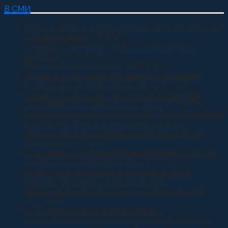
В СМИ
Всероссийские казачьи игры пройдут весной 2027
года в Москве
05.08.2026
С ДНЕМ РОЖДЕНИЯ, ДОРОГОЙ ВЛАДЫКА
КИРИЛЛ!
05.08.2026
Приняли присягу Родине
04.08.2026
Семинар по противодействию неоязыческим
культам прошел в Ставрополе
04.08.2026
СТАВРОПОЛЬСКОЙ ОКРУЖНОЙ КАЗАЧЬЕЙ
ДРУЖИНЕ ИСПОЛНИЛОСЬ 13 ЛЕТ
02.08.2026
В Москве состоялась рабочая встреча директора
Росгвардии Виктора Золотова и атамана
Всероссийского казачьего общества Виталия
Кузнецова.
31.07.2026
В Грозном состоялась рабочая встреча Виталия
Кузнецова и Ахмеда Дудаева
27.07.2026
Казачата Архиерейского казачьего конвоя
приняли участие в сдаче норматива
Ворошиловский Стрелок на полигоне МО РФ
27.07.2026
В Грозном на храм в честь святого
равноапостольного великого князя Владимира