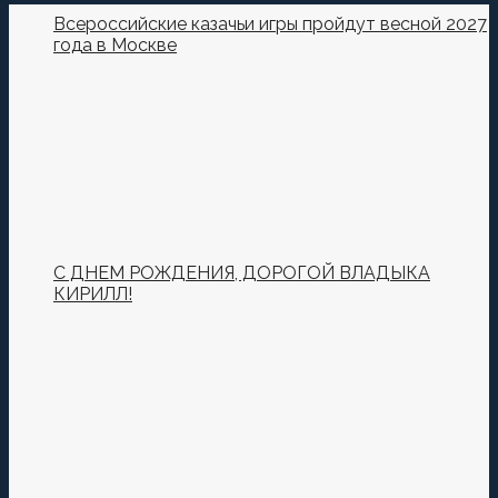
Пока нет комментариев.
Всероссийские казачьи игры пройдут весной 2027
года в Москве
Оставьте первый комментарий.
Ваш адрес email не будет опубликован.
Обязательные
поля помечены
*
Комментировать
С ДНЕМ РОЖДЕНИЯ, ДОРОГОЙ ВЛАДЫКА
КИРИЛЛ!
Сохранить моё имя, email и адрес сайта в этом
браузере для последующих моих комментариев.