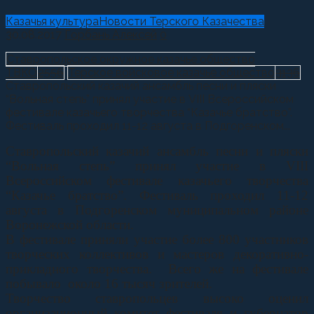
Казачья культура
Новости Терского Казачества
30.08.2017
Горбань Алексей
0
Ставропольское окружное казачье общество
ТВКО
2556
Терское войсковое казачье общество
3136
Ставропольский казачий ансамбль песни и пляски
“Вольная степь” принял участие в VIII Всероссийском
фестивале казачьего творчества “Казачье братство”.
Фестиваль проходил 11-12 августа в Подгоренском...
Ставропольский казачий ансамбль песни и пляски
“Вольная степь” принял участие в VIII
Всероссийском фестивале казачьего творчества
“Казачье братство”. Фестиваль проходил 11-12
августа в Подгоренском муниципальном районе
Воронежской области.
В фестивале приняли участие более 800 участников
творческих коллективов и мастеров декоративно-
прикладного творчества. Всего же на фестивале
побывало около 16 тысяч зрителей.
Творчество ставропольцев высоко оценил
организационный комитет фестиваля и губернатор