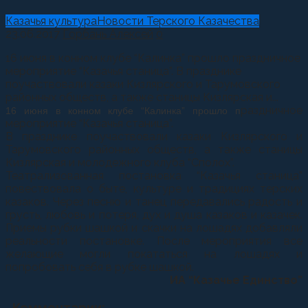
Казачья культура
Новости Терского Казачества
23.06.2017
Горбань Алексей
0
16 июня в конном клубе “Калинка” прошло праздничное
мероприятие “Казачья станица”. В празднике
поучаствовали казаки Кизлярского и Тарумовского
районных обществ, а также станицы Кизлярская и...
раздничное
16 июня в конном клубе “Калинка” прошло п
мероприятие “Казачья станица”.
В празднике поучаствовали казаки Кизлярского и
Тарумовского районных обществ, а также станицы
Кизлярская и молодежного клуба “Сполох”.
Театрализованная постановка “Казачья станица”
повествовала о быте, культуре и традициях терских
казаков. Через песню и танец передавались радость и
грусть, любовь и потеря, дух и душа казаков и казачек.
Приемы рубки шашкой и скачки на лошадях добавляли
реальности постановке. После мероприятия все
желающие могли покататься на лошадях и
попробовать себя в рубке шашкой.
ИА “Казачье Единство”
Комментарии: