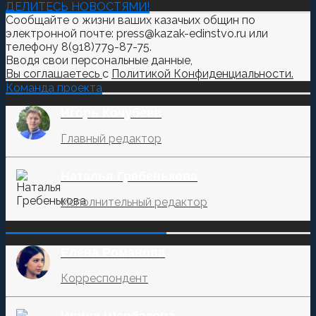
ДЕЛИТЕСЬ НОВОСТЯМИ!
Сообщайте о жизни ваших казачьих общин по
электронной почте: press@kazak-edinstvo.ru или
телефону 8(918)779-87-75.
Вводя свои персональные данные,
Вы соглашаетесь
с
Политикой Конфиденциальности.
Команда проекта
Игорь Кочубеев
Главный редактор
Наталья Гребенькова
Исполнительный редактор
‌‌‍‍ ‌‌‍‍ ‌‌‍‍ ‌‌‍‍ ‌‌‍‍ ‌‌‍‍
Елена Романова
Корреспондент