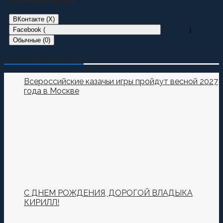
ВКонтакте (
X
)
Facebook (
)
Обычные (0)
Добавить комментарий
О Казачестве в СМИ
Пока нет комментариев.
Всероссийские казачьи игры пройдут весной 2027
года в Москве
Оставьте первый комментарий.
Ваш адрес email не будет опубликован.
Обязательные
поля помечены
*
Комментировать
С ДНЕМ РОЖДЕНИЯ, ДОРОГОЙ ВЛАДЫКА
КИРИЛЛ!
Сохранить моё имя, email и адрес сайта в этом