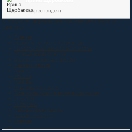
Ирина Щербакова
Корреспондент
© 2015-2021 Информационное агентство "Казачье
Единство"
Главная
Новости Терского Казачества
Новости Российского Казачества
Молодежная политика
Аналитические материалы
Казаки и власть
Анонсы
Атаман
Youtube
Вера Православная
Военно-патриотическое воспитание
ИноСМИ
Интервью
Казачье образование
Казачья культура
Мнение