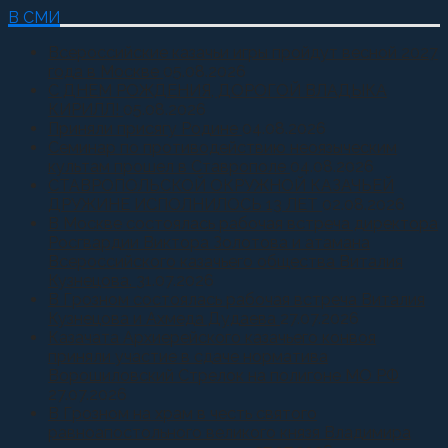
В СМИ
Всероссийские казачьи игры пройдут весной 2027
года в Москве
05.08.2026
С ДНЕМ РОЖДЕНИЯ, ДОРОГОЙ ВЛАДЫКА
КИРИЛЛ!
05.08.2026
Приняли присягу Родине
04.08.2026
Семинар по противодействию неоязыческим
культам прошел в Ставрополе
04.08.2026
СТАВРОПОЛЬСКОЙ ОКРУЖНОЙ КАЗАЧЬЕЙ
ДРУЖИНЕ ИСПОЛНИЛОСЬ 13 ЛЕТ
02.08.2026
В Москве состоялась рабочая встреча директора
Росгвардии Виктора Золотова и атамана
Всероссийского казачьего общества Виталия
Кузнецова.
31.07.2026
В Грозном состоялась рабочая встреча Виталия
Кузнецова и Ахмеда Дудаева
27.07.2026
Казачата Архиерейского казачьего конвоя
приняли участие в сдаче норматива
Ворошиловский Стрелок на полигоне МО РФ
27.07.2026
В Грозном на храм в честь святого
равноапостольного великого князя Владимира