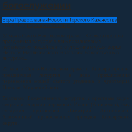
богослужении
Вера Православная
Новости Терского Казачества
26.05.2017
Горбань Алексей
0
22 мая в Свято-Никольском храме г. Кизляра прошла
праздничная литургия в день празднования
перенесения мощей святого угодника и чудотворца
Николая Мирликийского. Возглавил Божественную
литургию...
22 мая в Свято-Никольском храме г. Кизляра прошла
праздничная литургия в день празднования
перенесения мощей святого угодника и чудотворца
Николая Мирликийского.
Возглавил Божественную литургию с крестным ходом
секретарь епархии иеромонах Иоанн (Анисимов), ему
сослужил протоиерей Димитрий Антонников,
благочинный православных приходов Кизлярского
округа.