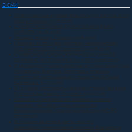
В СМИ
Всероссийские казачьи игры пройдут весной 2027
года в Москве
05.08.2026
С ДНЕМ РОЖДЕНИЯ, ДОРОГОЙ ВЛАДЫКА
КИРИЛЛ!
05.08.2026
Приняли присягу Родине
04.08.2026
Семинар по противодействию неоязыческим
культам прошел в Ставрополе
04.08.2026
СТАВРОПОЛЬСКОЙ ОКРУЖНОЙ КАЗАЧЬЕЙ
ДРУЖИНЕ ИСПОЛНИЛОСЬ 13 ЛЕТ
02.08.2026
В Москве состоялась рабочая встреча директора
Росгвардии Виктора Золотова и атамана
Всероссийского казачьего общества Виталия
Кузнецова.
31.07.2026
В Грозном состоялась рабочая встреча Виталия
Кузнецова и Ахмеда Дудаева
27.07.2026
Казачата Архиерейского казачьего конвоя
приняли участие в сдаче норматива
Ворошиловский Стрелок на полигоне МО РФ
27.07.2026
В Грозном на храм в честь святого
равноапостольного великого князя Владимира