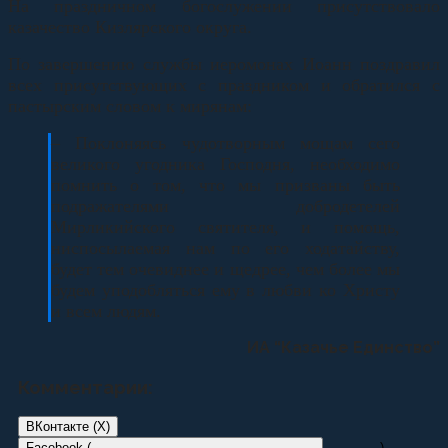
На праздничном богослужении присутствовало
казачество Кизлярского округа.
По завершению службы иеромонах Иоанн поздравил
всех присутствующих с праздником и обратился с
пастырским словом к мирянам:
– Поклоняясь чудотворным мощам сего
великого угодника Господня, необходимо
помнить о том, что мы призваны быть
подражателями добродетелей
Мирликийского святителя, и помощь,
ниспосылаемая нам по его ходатайству,
будет тем очевиднее и щедрее, чем более мы
будем уподобляться ему в любви ко Христу
и всем людям.
ИА “Казачье Единство”
Комментарии:
ВКонтакте (
X
)
Facebook (
)